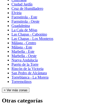
Ciudad Jardín
Cruz de Humilladero
Elviria
Fuengirola - Este
Fuengirola - Oeste
Guadalmina
La Cala de Mijas
Las Chapas - Cabopino
Las Chapas - Los Monteros
Málaga - Centro
Málaga - Este
Marbella - Este
Marbella - Oeste
Nueva Andalucía
Puerto de la Torre
Rincón de la Victoria
San Pedro de Alcántara
Torreblanca - La Morera
Torremolinos
+ Ver más zonas
Otras categorías