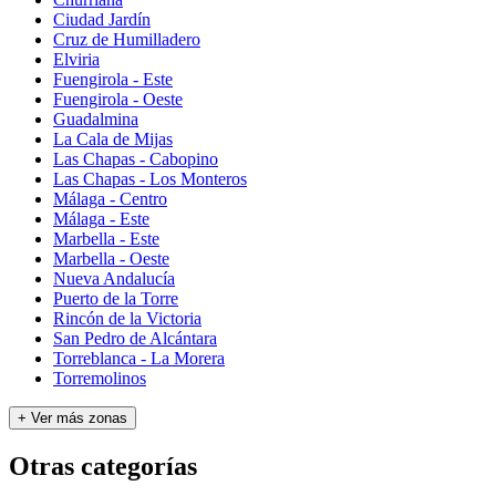
Ciudad Jardín
Cruz de Humilladero
Elviria
Fuengirola - Este
Fuengirola - Oeste
Guadalmina
La Cala de Mijas
Las Chapas - Cabopino
Las Chapas - Los Monteros
Málaga - Centro
Málaga - Este
Marbella - Este
Marbella - Oeste
Nueva Andalucía
Puerto de la Torre
Rincón de la Victoria
San Pedro de Alcántara
Torreblanca - La Morera
Torremolinos
+ Ver más zonas
Otras categorías