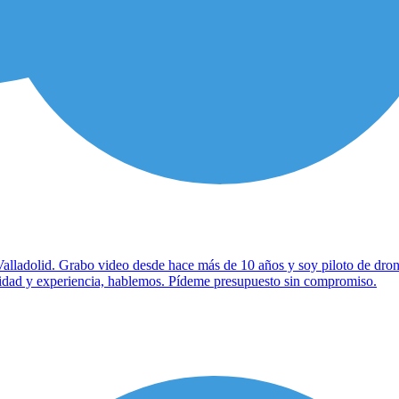
alladolid. Grabo video desde hace más de 10 años y soy piloto de dron
calidad y experiencia, hablemos. Pídeme presupuesto sin compromiso.