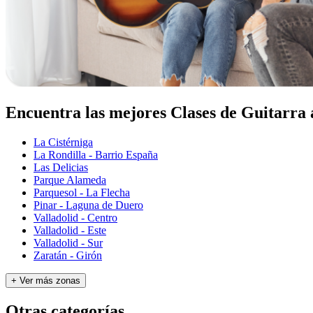
Encuentra las mejores Clases de Guitarra a
La Cistérniga
La Rondilla - Barrio España
Las Delicias
Parque Alameda
Parquesol - La Flecha
Pinar - Laguna de Duero
Valladolid - Centro
Valladolid - Este
Valladolid - Sur
Zaratán - Girón
+ Ver más zonas
Otras categorías