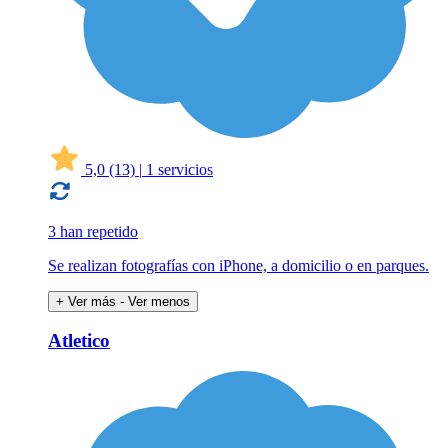
5,0
(13)
|
1 servicios
3 han repetido
Se realizan fotografías con iPhone, a domicilio o en parques.
+ Ver más
- Ver menos
Atletico