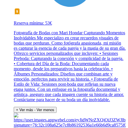
Reserva mínima: 53€
Fotografía de Bodas con Mari Hondar Capturando Momentos
Inolvidables Me especializo en crear recuerdos visuales de
bodas que perduran. Como fotógrafa apasionada, mi misión
es capturar la esencia de cada pareja y la magia de su gran día.
Ofrezco servicios personalizados que incluyen: • Sesiones
Preboda: Capturando la conexión y complicidad de la pareja.
• Cobertura del Día de la Boda: Documentando cada
momento, desde los preparativos hasta la celebración. •
Álbumes Personalizados: Diseños que combinan arte y
emoción, perfectos para revivir su historia. • Fotografía de
Estilo de Vida: Sesiones post-boda que reflejan su nueva
etapa juntos. Con un enfoque en la fotografía documental y
artística, aseguro que cada imagen cuente su historia de amor.
Contáctame para hacer de su boda un día inolvidable.
+ Ver más
- Ver menos