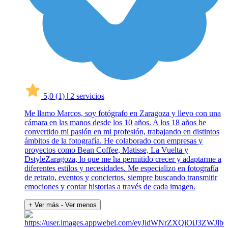
5,0
(1)
|
2 servicios
Me llamo Marcos, soy fotógrafo en Zaragoza y llevo con una
cámara en las manos desde los 10 años. A los 18 años he
convertido mi pasión en mi profesión, trabajando en distintos
ámbitos de la fotografía. He colaborado con empresas y
proyectos como Bean Coffee, Matisse, La Vuelta y
DstyleZaragoza, lo que me ha permitido crecer y adaptarme a
diferentes estilos y necesidades. Me especializo en fotografía
de retrato, eventos y conciertos, siempre buscando transmitir
emociones y contar historias a través de cada imagen.
+ Ver más
- Ver menos