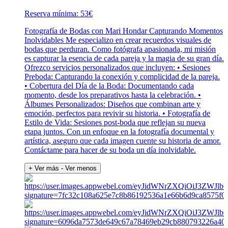
Reserva mínima: 53€
Fotografía de Bodas con Mari Hondar Capturando Momentos
Inolvidables Me especializo en crear recuerdos visuales de
bodas que perduran. Como fotógrafa apasionada, mi misión
es capturar la esencia de cada pareja y la magia de su gran día.
Ofrezco servicios personalizados que incluyen: • Sesiones
Preboda: Capturando la conexión y complicidad de la pareja.
• Cobertura del Día de la Boda: Documentando cada
momento, desde los preparativos hasta la celebración. •
Álbumes Personalizados: Diseños que combinan arte y
emoción, perfectos para revivir su historia. • Fotografía de
Estilo de Vida: Sesiones post-boda que reflejan su nueva
etapa juntos. Con un enfoque en la fotografía documental y
artística, aseguro que cada imagen cuente su historia de amor.
Contáctame para hacer de su boda un día inolvidable.
+ Ver más
- Ver menos