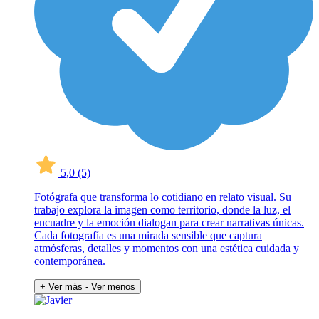
5,0
(5)
Fotógrafa que transforma lo cotidiano en relato visual. Su
trabajo explora la imagen como territorio, donde la luz, el
encuadre y la emoción dialogan para crear narrativas únicas.
Cada fotografía es una mirada sensible que captura
atmósferas, detalles y momentos con una estética cuidada y
contemporánea.
+ Ver más
- Ver menos