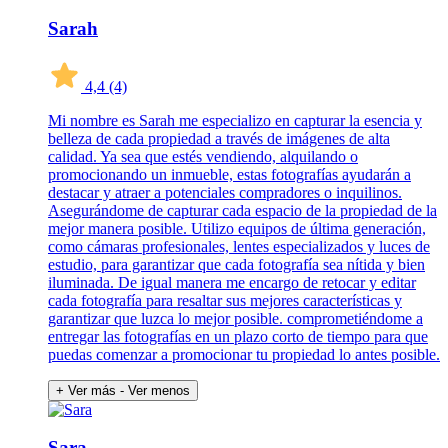
Sarah
4,4
(4)
Mi nombre es Sarah me especializo en capturar la esencia y
belleza de cada propiedad a través de imágenes de alta
calidad. Ya sea que estés vendiendo, alquilando o
promocionando un inmueble, estas fotografías ayudarán a
destacar y atraer a potenciales compradores o inquilinos.
Asegurándome de capturar cada espacio de la propiedad de la
mejor manera posible. Utilizo equipos de última generación,
como cámaras profesionales, lentes especializados y luces de
estudio, para garantizar que cada fotografía sea nítida y bien
iluminada. De igual manera me encargo de retocar y editar
cada fotografía para resaltar sus mejores características y
garantizar que luzca lo mejor posible. comprometiéndome a
entregar las fotografías en un plazo corto de tiempo para que
puedas comenzar a promocionar tu propiedad lo antes posible.
+ Ver más
- Ver menos
Sara