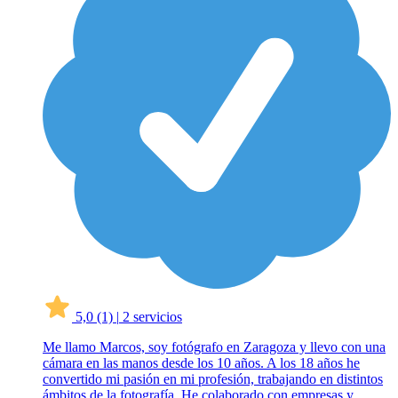
5,0
(1)
|
2 servicios
Me llamo Marcos, soy fotógrafo en Zaragoza y llevo con una
cámara en las manos desde los 10 años. A los 18 años he
convertido mi pasión en mi profesión, trabajando en distintos
ámbitos de la fotografía. He colaborado con empresas y