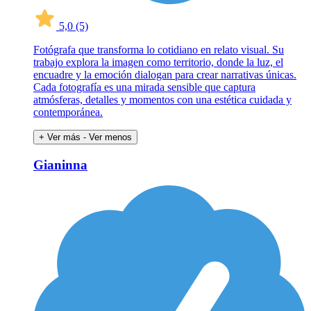
5,0
(5)
Fotógrafa que transforma lo cotidiano en relato visual. Su
trabajo explora la imagen como territorio, donde la luz, el
encuadre y la emoción dialogan para crear narrativas únicas.
Cada fotografía es una mirada sensible que captura
atmósferas, detalles y momentos con una estética cuidada y
contemporánea.
+ Ver más
- Ver menos
Gianinna