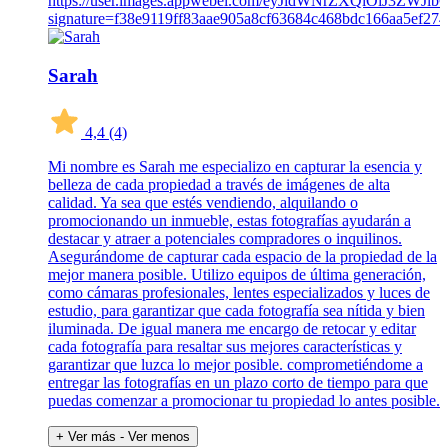
Sarah
4,4
(4)
Mi nombre es Sarah me especializo en capturar la esencia y
belleza de cada propiedad a través de imágenes de alta
calidad. Ya sea que estés vendiendo, alquilando o
promocionando un inmueble, estas fotografías ayudarán a
destacar y atraer a potenciales compradores o inquilinos.
Asegurándome de capturar cada espacio de la propiedad de la
mejor manera posible. Utilizo equipos de última generación,
como cámaras profesionales, lentes especializados y luces de
estudio, para garantizar que cada fotografía sea nítida y bien
iluminada. De igual manera me encargo de retocar y editar
cada fotografía para resaltar sus mejores características y
garantizar que luzca lo mejor posible. comprometiéndome a
entregar las fotografías en un plazo corto de tiempo para que
puedas comenzar a promocionar tu propiedad lo antes posible.
+ Ver más
- Ver menos