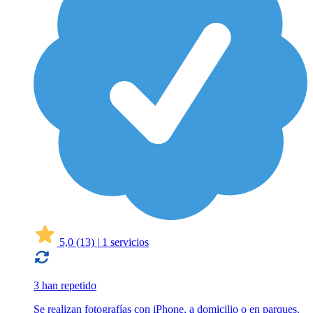
5,0
(13)
|
1 servicios
3 han repetido
Se realizan fotografías con iPhone, a domicilio o en parques.