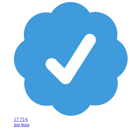
17
75 €
por hora