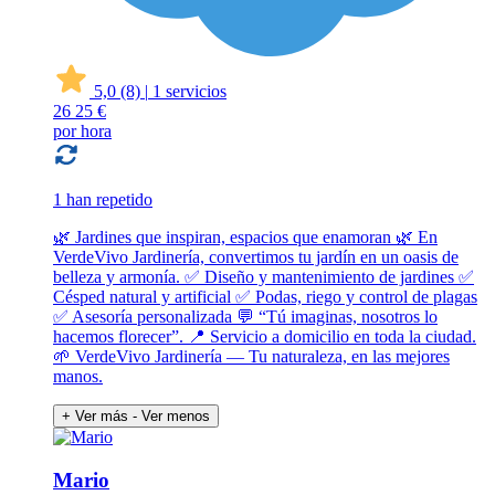
5,0
(8)
|
1 servicios
26
25 €
por hora
1 han repetido
🌿 Jardines que inspiran, espacios que enamoran 🌿 En
VerdeVivo Jardinería, convertimos tu jardín en un oasis de
belleza y armonía. ✅ Diseño y mantenimiento de jardines ✅
Césped natural y artificial ✅ Podas, riego y control de plagas
✅ Asesoría personalizada 💬 “Tú imaginas, nosotros lo
hacemos florecer”. 📍 Servicio a domicilio en toda la ciudad.
🌱 VerdeVivo Jardinería — Tu naturaleza, en las mejores
manos.
+ Ver más
- Ver menos
Mario