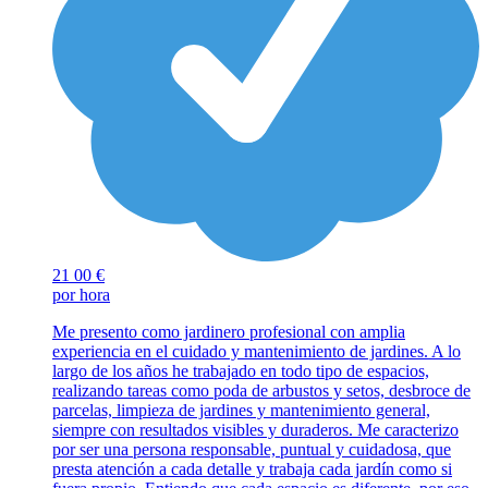
21
00 €
por hora
Me presento como jardinero profesional con amplia
experiencia en el cuidado y mantenimiento de jardines. A lo
largo de los años he trabajado en todo tipo de espacios,
realizando tareas como poda de arbustos y setos, desbroce de
parcelas, limpieza de jardines y mantenimiento general,
siempre con resultados visibles y duraderos. Me caracterizo
por ser una persona responsable, puntual y cuidadosa, que
presta atención a cada detalle y trabaja cada jardín como si