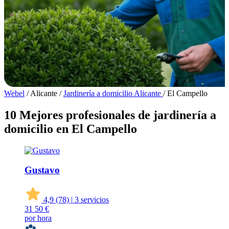
Webel
/
Alicante
/
Jardinería a domicilio Alicante
/
El Campello
10 Mejores profesionales de jardinería a
domicilio en El Campello
Gustavo
4,9
(78)
|
3 servicios
31
50 €
por hora