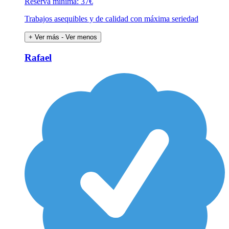
Reserva mínima: 37€
Trabajos asequibles y de calidad con máxima seriedad
+ Ver más
- Ver menos
Rafael