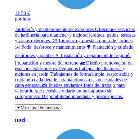
11
50 €
por hora
Jardinería y mantenimiento de exteriores Ofrecemos servicios
de jardinería para mantener y mejorar jardines, patios, terrazas
y zonas exteriores. 🌱 Limpieza y puesta a punto de jardines
✂️ Poda, desbroce y mantenimiento 🌳 Plantación y cuidado
de árboles y plantas 💧 Instalación y reparación de riego 🪨
Preparación y mejora del terreno 🏡 Diseño y renovación de
espacios exteriores 🧱 Pequeños trabajos de albañilería y
mejoras en jardín Trabajamos de forma limpia, responsable y
cuidando cada detalle, adaptándonos a las necesidades de
cada espacio. 📸 Puedes enviarnos fotos del trabajo para
valorar lo que necesitas y darte un presupuesto sin
compromiso. Disponibilidad inmediata y precios justos.
+ Ver más
- Ver menos
noel