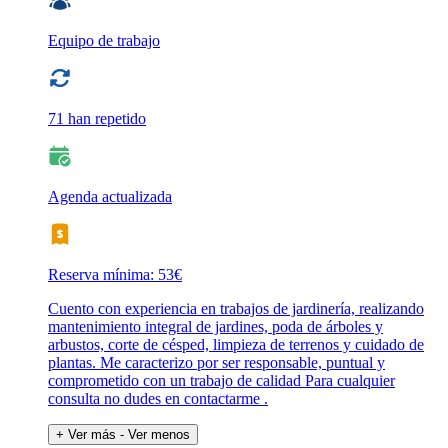
Equipo de trabajo
71 han repetido
Agenda actualizada
Reserva mínima: 53€
Cuento con experiencia en trabajos de jardinería, realizando
mantenimiento integral de jardines, poda de árboles y
arbustos, corte de césped, limpieza de terrenos y cuidado de
plantas. Me caracterizo por ser responsable, puntual y
comprometido con un trabajo de calidad Para cualquier
consulta no dudes en contactarme .
+ Ver más
- Ver menos