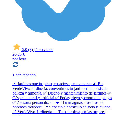
5,0
(8)
|
1 servicios
26
25 €
por hora
1 han repetido
🌿 Jardines que inspiran, espacios que enamoran 🌿 En
VerdeVivo Jardinería, convertimos tu jardín en un oasis de
belleza y armonía. ✅ Diseño y mantenimiento de jardines ✅
Césped natural y artificial ✅ Podas, riego y control de plagas
✅ Asesoría personalizada 💬 “Tú imaginas, nosotros lo
hacemos florecer”. 📍 Servicio a domicilio en toda la ciudad.
🌱 VerdeVivo Jardinería — Tu naturaleza, en las mejores