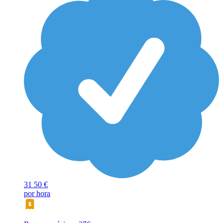
31
50 €
por hora