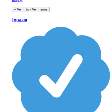
manos.
+ Ver más
- Ver menos
Ignacio