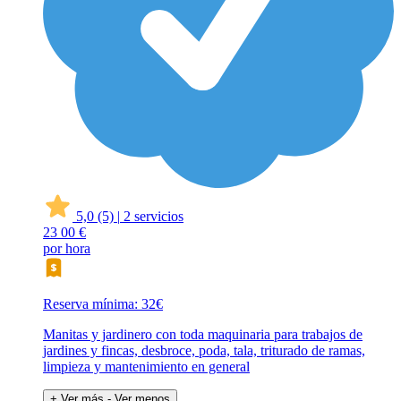
5,0
(5)
|
2 servicios
23
00 €
por hora
Reserva mínima: 32€
Manitas y jardinero con toda maquinaria para trabajos de
jardines y fincas, desbroce, poda, tala, triturado de ramas,
limpieza y mantenimiento en general
+ Ver más
- Ver menos