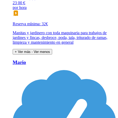
23
00 €
por hora
Reserva mínima: 32€
Manitas y jardinero con toda maquinaria para trabajos de
jardines y fincas, desbroce, poda, tala, triturado de ramas,
limpieza y mantenimiento en general
+ Ver más
- Ver menos
Mario