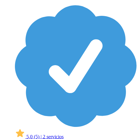
5,0
(5)
|
2 servicios