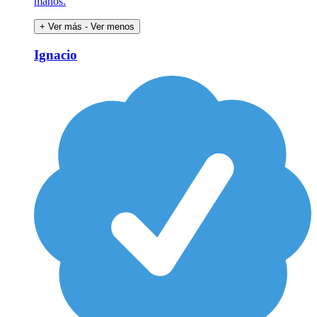
manos.
+ Ver más
- Ver menos
Ignacio