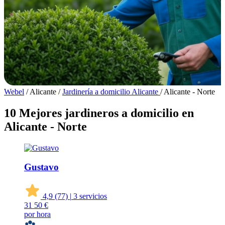
Webel
/
Alicante
/
Jardinería a domicilio Alicante
/
Alicante - Norte
10 Mejores jardineros a domicilio en
Alicante - Norte
Gustavo
4,9
(77)
|
3 servicios
31
50 €
por hora