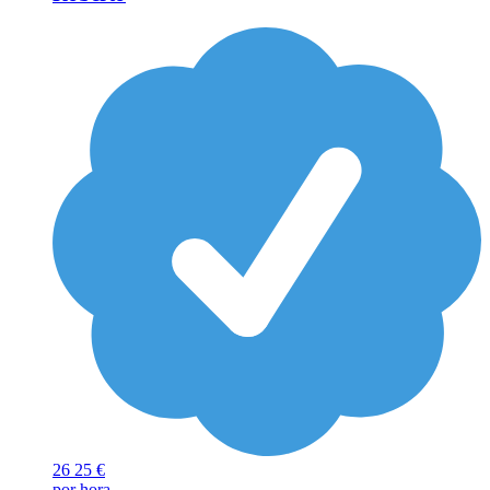
26
25 €
por hora