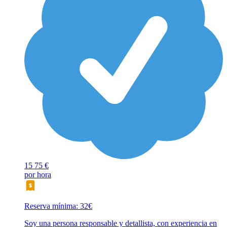
15
75 €
por hora
Reserva mínima: 32€
Soy una persona responsable y detallista, con experiencia en