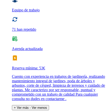
Equipo de trabajo
71 han repetido
Agenda actualizada
Reserva mínima: 53€
Cuento con experiencia en trabajos de jardinería, realizando
mantenimiento integral de jardines, poda de árboles y
arbustos, corte de césped, limpieza de terrenos y cuidado de
plantas. Me caracterizo por ser responsable, puntual y
comprometido con un trabajo de calidad Para cualquier
consulta no dudes en contactarme .
+ Ver más
- Ver menos