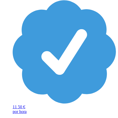
11
50 €
por hora