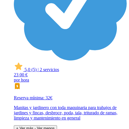
5,0
(5)
|
2 servicios
23
00 €
por hora
Reserva mínima: 32€
Manitas y jardinero con toda maquinaria para trabajos de
jardines y fincas, desbroce, poda, tala, triturado de ramas,
limpieza y mantenimiento en general
+ Ver más
- Ver menos