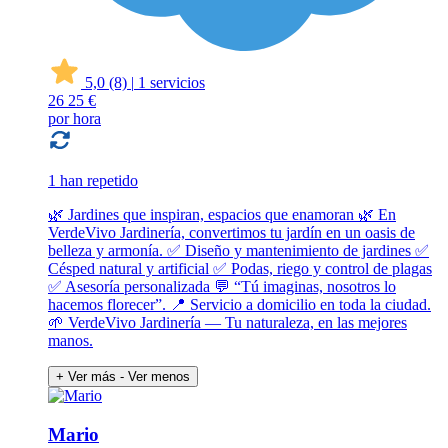
5,0
(8)
|
1 servicios
26
25 €
por hora
1 han repetido
🌿 Jardines que inspiran, espacios que enamoran 🌿 En
VerdeVivo Jardinería, convertimos tu jardín en un oasis de
belleza y armonía. ✅ Diseño y mantenimiento de jardines ✅
Césped natural y artificial ✅ Podas, riego y control de plagas
✅ Asesoría personalizada 💬 “Tú imaginas, nosotros lo
hacemos florecer”. 📍 Servicio a domicilio en toda la ciudad.
🌱 VerdeVivo Jardinería — Tu naturaleza, en las mejores
manos.
+ Ver más
- Ver menos
Mario