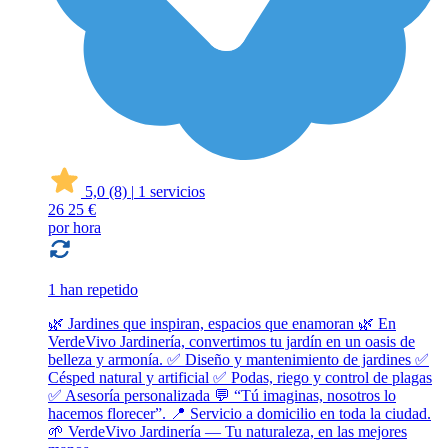
5,0
(8)
|
1 servicios
26
25 €
por hora
1 han repetido
🌿 Jardines que inspiran, espacios que enamoran 🌿 En
VerdeVivo Jardinería, convertimos tu jardín en un oasis de
belleza y armonía. ✅ Diseño y mantenimiento de jardines ✅
Césped natural y artificial ✅ Podas, riego y control de plagas
✅ Asesoría personalizada 💬 “Tú imaginas, nosotros lo
hacemos florecer”. 📍 Servicio a domicilio en toda la ciudad.
🌱 VerdeVivo Jardinería — Tu naturaleza, en las mejores