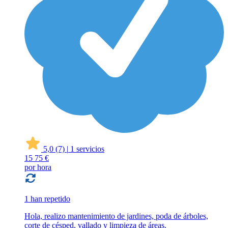
5,0
(7)
|
1 servicios
15
75 €
por hora
1 han repetido
Hola, realizo mantenimiento de jardines, poda de árboles,
corte de césped, vallado y limpieza de áreas.