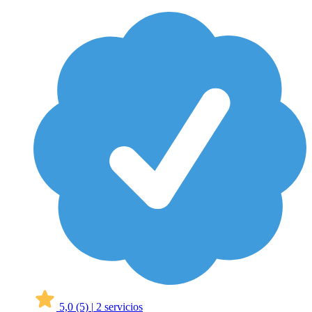
5,0
(5)
|
2 servicios