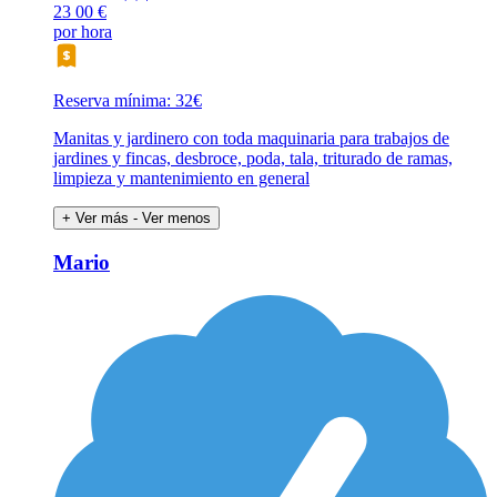
23
00 €
por hora
Reserva mínima: 32€
Manitas y jardinero con toda maquinaria para trabajos de
jardines y fincas, desbroce, poda, tala, triturado de ramas,
limpieza y mantenimiento en general
+ Ver más
- Ver menos
Mario