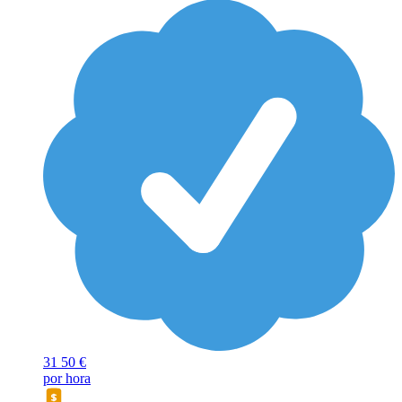
31
50 €
por hora