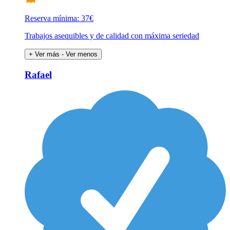
Reserva mínima: 37€
Trabajos asequibles y de calidad con máxima seriedad
+ Ver más
- Ver menos
Rafael