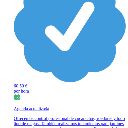
60
50 €
por hora
Agenda actualizada
Ofrecemos control profesional de cucarachas, roedores y todo
tipo de plagas. También realizamos tratamientos para jardines