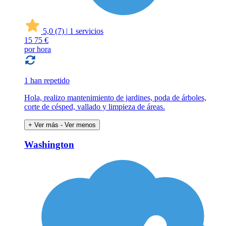
5,0
(7)
|
1 servicios
15
75 €
por hora
1 han repetido
Hola, realizo mantenimiento de jardines, poda de árboles,
corte de césped, vallado y limpieza de áreas.
+ Ver más
- Ver menos
Washington