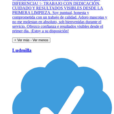
DIFERENCIA! ✨ TRABAJO CON DEDICACIÓN,
CUIDADO Y RESULTADOS VISIBLES DESDE LA
PRIMERA LIMPIEZA. Soy puntual, honesta y
comprometida con un trabajo de calidad. Adoro mascotas y
no me molestan en absoluto, sob bienvenidas durante el
servicio. Ofrezco confianza e resultados visibles desde el
primer dia. ¡Estoy a su disposición!
+ Ver más
- Ver menos
Ludmilla