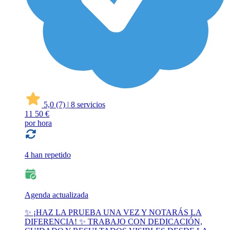
5,0
(7)
|
8 servicios
11
50 €
por hora
4 han repetido
Agenda actualizada
✨ ¡HAZ LA PRUEBA UNA VEZ Y NOTARÁS LA
DIFERENCIA! ✨ TRABAJO CON DEDICACIÓN,