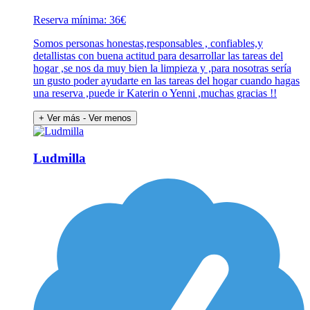
Reserva mínima: 36€
Somos personas honestas,responsables , confiables,y
detallistas con buena actitud para desarrollar las tareas del
hogar ,se nos da muy bien la limpieza y ,para nosotras sería
un gusto poder ayudarte en las tareas del hogar cuando hagas
una reserva ,puede ir Katerin o Yenni ,muchas gracias !!
+ Ver más
- Ver menos
Ludmilla