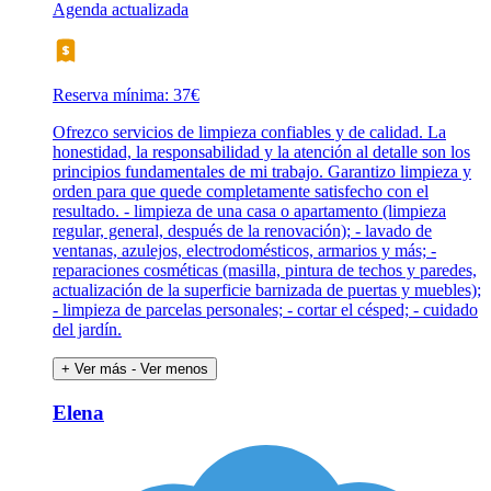
Agenda actualizada
Reserva mínima: 37€
Ofrezco servicios de limpieza confiables y de calidad. La
honestidad, la responsabilidad y la atención al detalle son los
principios fundamentales de mi trabajo. Garantizo limpieza y
orden para que quede completamente satisfecho con el
resultado. - limpieza de una casa o apartamento (limpieza
regular, general, después de la renovación); - lavado de
ventanas, azulejos, electrodomésticos, armarios y más; -
reparaciones cosméticas (masilla, pintura de techos y paredes,
actualización de la superficie barnizada de puertas y muebles);
- limpieza de parcelas personales; - cortar el césped; - cuidado
del jardín.
+ Ver más
- Ver menos
Elena