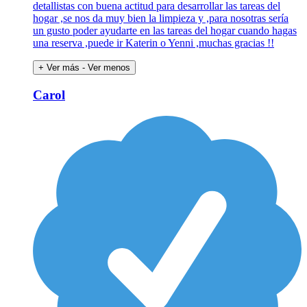
detallistas con buena actitud para desarrollar las tareas del
hogar ,se nos da muy bien la limpieza y ,para nosotras sería
un gusto poder ayudarte en las tareas del hogar cuando hagas
una reserva ,puede ir Katerin o Yenni ,muchas gracias !!
+ Ver más
- Ver menos
Carol