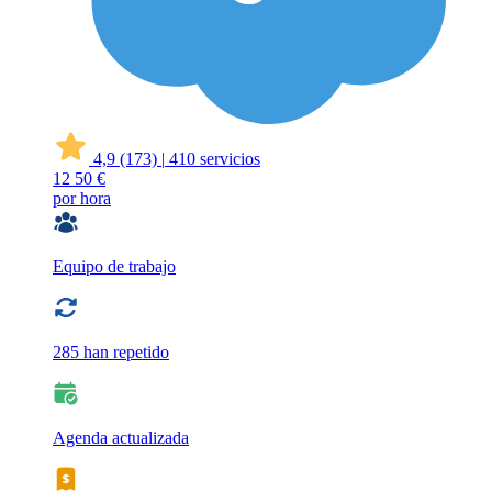
4,9
(173)
|
410 servicios
12
50 €
por hora
Equipo de trabajo
285 han repetido
Agenda actualizada