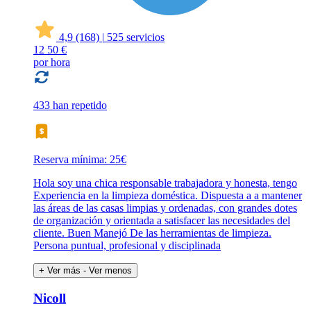
4,9
(168)
|
525 servicios
12
50 €
por hora
433 han repetido
Reserva mínima: 25€
Hola soy una chica responsable trabajadora y honesta, tengo
Experiencia en la limpieza doméstica. Dispuesta a a mantener
las áreas de las casas limpias y ordenadas, con grandes dotes
de organización y orientada a satisfacer las necesidades del
cliente. Buen Manejó De las herramientas de limpieza.
Persona puntual, profesional y disciplinada
+ Ver más
- Ver menos
Nicoll