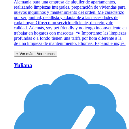
Alemania para una empresa de alquiler de apartamentos,
realizando limpiezas integrales, preparación de viviendas para
nuevos inquilinos y mantenimiento del orden. Me caracterizo
por ser puntual, detallista y adaptable a las necesidades de
cada hogar. Ofrezco un servicio eficiente, discreto y de
calidad. Además, soy pet friendly y no tengo inconveniente en
trabajar en hogares con mascotas. 🐾 Importante: las limpiezas
profundas o a fondo tienen una tarifa por hora diferente a la
de una limpieza de mantenimiento. Idiomas: Español e inglés.
+ Ver más
- Ver menos
Yuliana