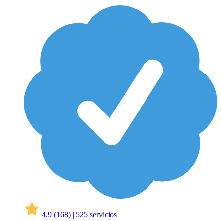
4,9
(168)
|
525 servicios