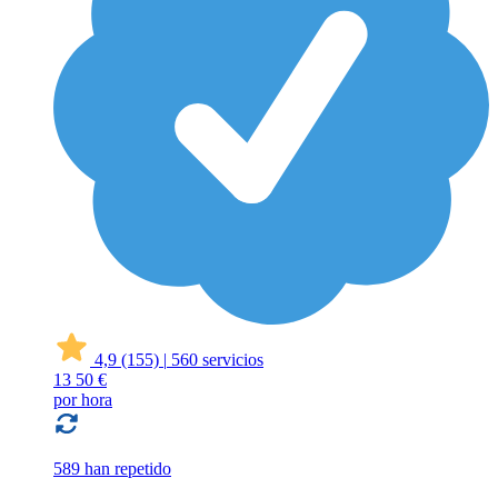
4,9
(155)
|
560 servicios
13
50 €
por hora
589 han repetido