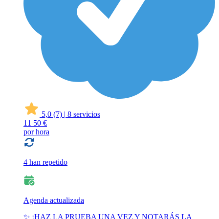
5,0
(7)
|
8 servicios
11
50 €
por hora
4 han repetido
Agenda actualizada
✨ ¡HAZ LA PRUEBA UNA VEZ Y NOTARÁS LA