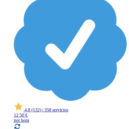
4,8
(132)
|
358 servicios
12
50 €
por hora