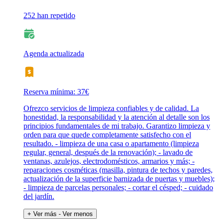
252 han repetido
Agenda actualizada
Reserva mínima: 37€
Ofrezco servicios de limpieza confiables y de calidad. La
honestidad, la responsabilidad y la atención al detalle son los
principios fundamentales de mi trabajo. Garantizo limpieza y
orden para que quede completamente satisfecho con el
resultado. - limpieza de una casa o apartamento (limpieza
regular, general, después de la renovación); - lavado de
ventanas, azulejos, electrodomésticos, armarios y más; -
reparaciones cosméticas (masilla, pintura de techos y paredes,
actualización de la superficie barnizada de puertas y muebles);
- limpieza de parcelas personales; - cortar el césped; - cuidado
del jardín.
+ Ver más
- Ver menos