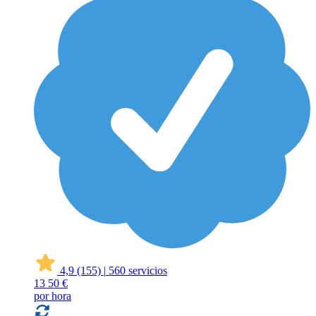
4,9
(155)
|
560 servicios
13
50 €
por hora