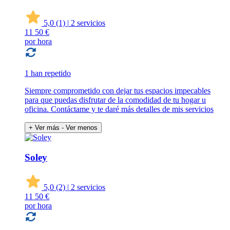
5,0
(1)
|
2 servicios
11
50 €
por hora
1 han repetido
Siempre comprometido con dejar tus espacios impecables
para que puedas disfrutar de la comodidad de tu hogar u
oficina. Contáctame y te daré más detalles de mis servicios
+ Ver más
- Ver menos
Soley
5,0
(2)
|
2 servicios
11
50 €
por hora