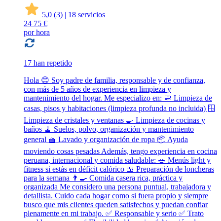
5,0
(3)
|
18 servicios
24
75 €
por hora
17 han repetido
Hola 😊 Soy padre de familia, responsable y de confianza,
con más de 5 años de experiencia en limpieza y
mantenimiento del hogar. Me especializo en: 🧼 Limpieza de
casas, pisos y habitaciones (limpieza profunda no incluida) 🪟
Limpieza de cristales y ventanas 🍳 Limpieza de cocinas y
baños 🧹 Suelos, polvo, organización y mantenimiento
general 🧺 Lavado y organización de ropa 📦 Ayuda
moviendo cosas pesadas Además, tengo experiencia en cocina
peruana, internacional y comida saludable: 🥗 Menús light y
fitness si estás en déficit calórico 🍱 Preparación de loncheras
para la semana 👨‍🍳 Comida casera rica, práctica y
organizada Me considero una persona puntual, trabajadora y
detallista. Cuido cada hogar como si fuera propio y siempre
busco que mis clientes queden satisfechos y puedan confiar
plenamente en mi trabajo. ✅ Responsable y serio ✅ Trato