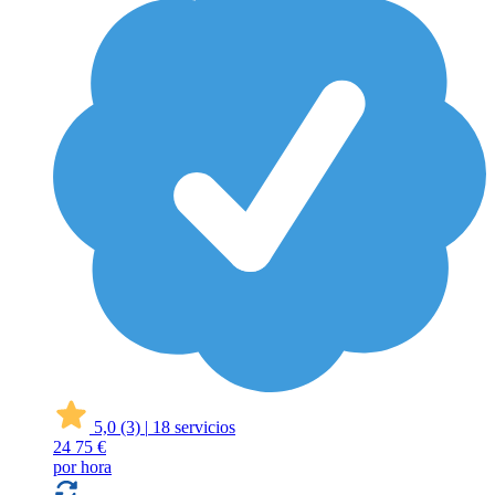
5,0
(3)
|
18 servicios
24
75 €
por hora