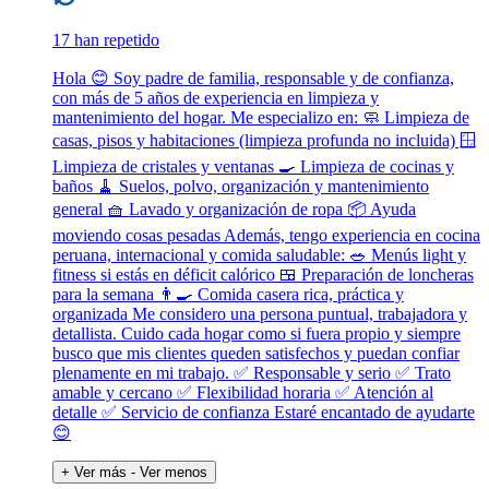
17 han repetido
Hola 😊 Soy padre de familia, responsable y de confianza,
con más de 5 años de experiencia en limpieza y
mantenimiento del hogar. Me especializo en: 🧼 Limpieza de
casas, pisos y habitaciones (limpieza profunda no incluida) 🪟
Limpieza de cristales y ventanas 🍳 Limpieza de cocinas y
baños 🧹 Suelos, polvo, organización y mantenimiento
general 🧺 Lavado y organización de ropa 📦 Ayuda
moviendo cosas pesadas Además, tengo experiencia en cocina
peruana, internacional y comida saludable: 🥗 Menús light y
fitness si estás en déficit calórico 🍱 Preparación de loncheras
para la semana 👨‍🍳 Comida casera rica, práctica y
organizada Me considero una persona puntual, trabajadora y
detallista. Cuido cada hogar como si fuera propio y siempre
busco que mis clientes queden satisfechos y puedan confiar
plenamente en mi trabajo. ✅ Responsable y serio ✅ Trato
amable y cercano ✅ Flexibilidad horaria ✅ Atención al
detalle ✅ Servicio de confianza Estaré encantado de ayudarte
😊
+ Ver más
- Ver menos