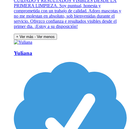
CUIDADO Y RESULTADOS VISIBLES DESDE LA
PRIMERA LIMPIEZA. Soy puntual, honesta y
comprometida con un trabajo de calidad. Adoro mascotas y
no me molestan en absoluto, sob bienvenidas durante el
servicio. Ofrezco confianza e resultados visibles desde el
primer dia. ¡Estoy a su disposición!
+ Ver más
- Ver menos
Yuliana