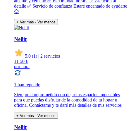
amable y cercano ✅ Flexibilidad horaria ✅ Atención al
detalle ✅ Servicio de confianza Estaré encantado de ayudarte
😊
+ Ver más
- Ver menos
Nellit
5,0
(1)
|
2 servicios
11
50 €
por hora
1 han repetido
Siempre comprometido con dejar tus espacios impecables
para que puedas disfrutar de la comodidad de tu hogar u
oficina. Contáctame y te daré más detalles de mis servicios
+ Ver más
- Ver menos
Nellit