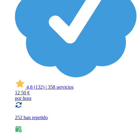
4,8
(132)
|
358 servicios
12
50 €
por hora
252 han repetido