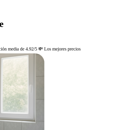
e
ción media de 4.92/5
💸 Los mejores precios