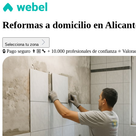
Reformas a domicilio en Alicant
Selecciona tu zona
🔒 Pago seguro
👨🏼‍🔧 + 10.000 profesionales de confianza
⭐️ Valora