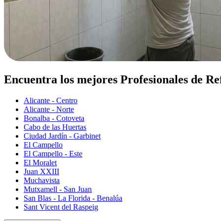
Encuentra los mejores Profesionales de Re
Alicante - Centro
Alicante - Norte
Bonalba - Cotoveta
Cabo de las Huertas
Ciudad Jardín - Garbinet
El Campello
El Campello - Este
El Moralet
Juan XXIII
Muchavista
Mutxamell - San Juan
San Blas - La Florida - Benalúa
Sant Vicent del Raspeig