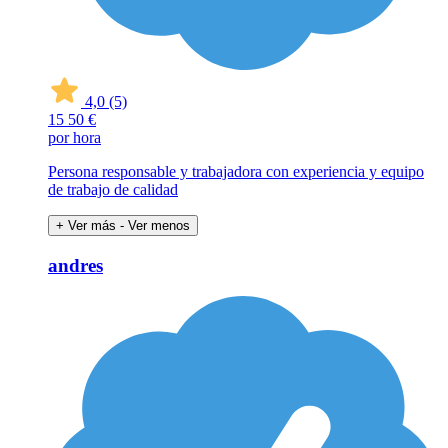
4,0
(5)
15
50 €
por hora
Persona responsable y trabajadora con experiencia y equipo
de trabajo de calidad
+ Ver más
- Ver menos
andres