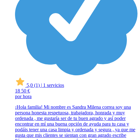
5,0
(1)
|
1 servicios
18
50 €
por hora
¡Hola familia! Mi nombre es Sandra Milena correa soy una
persona honesta respetuosa, trabajadora, honrada y muy
ordenada , me gustaría ser de tu buen agrado y así poder
encontrar en mí una buena opción de ayuda para tu casa y
podáis tener una casa limpia y ordenada y segura , ya que me
gusta que mis clientes se sientan con gran agrado escribe