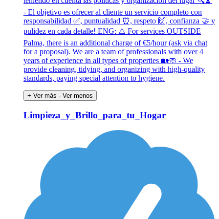
teniendo en cuenta las políticas y organización del lugar 🔍🧹
- El objetivo es ofrecer al cliente un servicio completo con
responsabilidad ✅, puntualidad ⏰, respeto 🙌, confianza 🤝 y
pulidez en cada detalle! ENG: ⚠️ For services OUTSIDE
Palma, there is an additional charge of €5/hour (ask via chat
for a proposal). We are a team of professionals with over 4
years of experience in all types of properties 🏡🧼 - We
provide cleaning, tidying, and organizing with high-quality
standards, paying special attention to hygiene.
+ Ver más
- Ver menos
Limpieza_y_Brillo_para_tu_Hogar