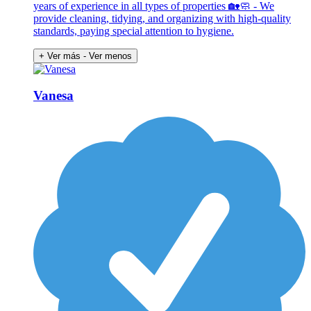
years of experience in all types of properties 🏡🧼 - We
provide cleaning, tidying, and organizing with high-quality
standards, paying special attention to hygiene.
+ Ver más
- Ver menos
Vanesa