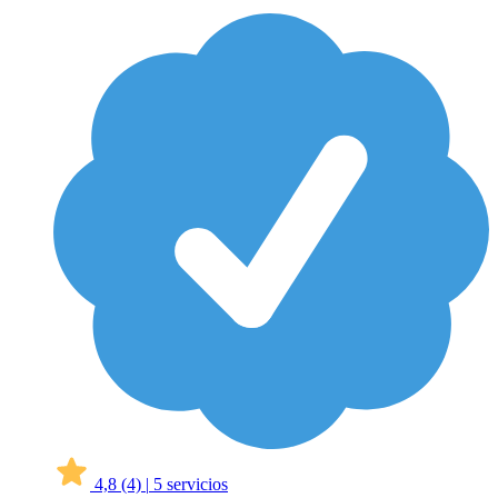
4,8
(4)
|
5 servicios