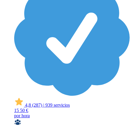
4,8
(287)
|
939 servicios
15
50 €
por hora