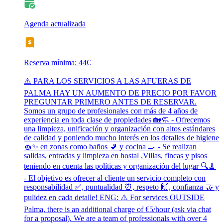
Agenda actualizada
Reserva mínima: 44€
⚠️ PARA LOS SERVICIOS A LAS AFUERAS DE
PALMA HAY UN AUMENTO DE PRECIO POR FAVOR
PREGUNTAR PRIMERO ANTES DE RESERVAR.
Somos un grupo de profesionales con más de 4 años de
experiencia en toda clase de propiedades 🏡🧼 - Ofrecemos
una limpieza, unificación y organización con altos estándares
de calidad y poniendo mucho interés en los detalles de higiene
🧽✨ en zonas como baños 🚽 y cocina 🍳 - Se realizan
salidas, entradas y limpieza en hostal ,Villas, fincas y pisos
teniendo en cuenta las políticas y organización del lugar 🔍🧹
- El objetivo es ofrecer al cliente un servicio completo con
responsabilidad ✅, puntualidad ⏰, respeto 🙌, confianza 🤝 y
pulidez en cada detalle! ENG: ⚠️ For services OUTSIDE
Palma, there is an additional charge of €5/hour (ask via chat
for a proposal). We are a team of professionals with over 4