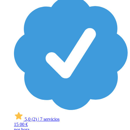
5,0
(2)
|
7 servicios
15
00 €
por hora