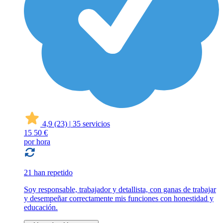
4,9
(23)
|
35 servicios
15
50 €
por hora
21 han repetido
Soy responsable, trabajador y detallista, con ganas de trabajar
y desempeñar correctamente mis funciones con honestidad y
educación.