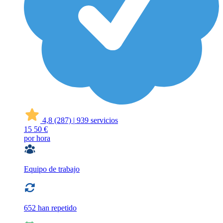
4,8
(287)
|
939 servicios
15
50 €
por hora
Equipo de trabajo
652 han repetido