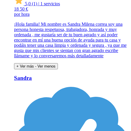
5,0
(1)
|
1 servicios
18
50 €
por hora
¡Hola familia! Mi nombre es Sandra Milena correa soy una
persona honesta respetuosa, trabajadora, honrada y muy
ordenada , me gustaría ser de tu buen agrado y así poder
encontrar en mí una buena opción de ayuda para tu casa y
podáis tener una casa limpia y ordenada y segura , ya que me
gusta que mis clientes se sientan con gran agrado escribe
llámame y lo conversaremos más detalladamente
+ Ver más
- Ver menos
Sandra