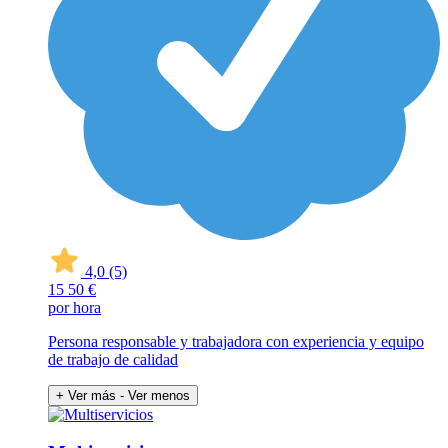
4,0
(5)
15
50 €
por hora
Persona responsable y trabajadora con experiencia y equipo
de trabajo de calidad
+ Ver más
- Ver menos