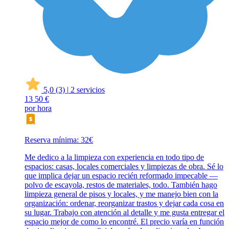
5,0
(3)
|
2 servicios
13
50 €
por hora
Reserva mínima: 32€
Me dedico a la limpieza con experiencia en todo tipo de
espacios: casas, locales comerciales y limpiezas de obra. Sé lo
que implica dejar un espacio recién reformado impecable —
polvo de escayola, restos de materiales, todo. También hago
limpieza general de pisos y locales, y me manejo bien con la
organización: ordenar, reorganizar trastos y dejar cada cosa en
su lugar. Trabajo con atención al detalle y me gusta entregar el
espacio mejor de como lo encontré. El precio varía en función