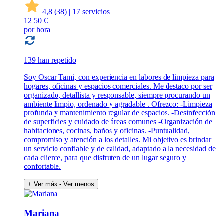
4,8
(38)
|
17 servicios
12
50 €
por hora
139 han repetido
Soy Oscar Tami, con experiencia en labores de limpieza para
hogares, oficinas y espacios comerciales. Me destaco por ser
organizado, detallista y responsable, siempre procurando un
ambiente limpio, ordenado y agradable . Ofrezco: -Limpieza
profunda y mantenimiento regular de espacios. -Desinfección
de superficies y cuidado de áreas comunes -Organización de
habitaciones, cocinas, baños y oficinas. -Puntualidad,
compromiso y atención a los detalles. Mi objetivo es brindar
un servicio confiable y de calidad, adaptado a la necesidad de
cada cliente, para que disfruten de un lugar seguro y
confortable.
+ Ver más
- Ver menos
Mariana