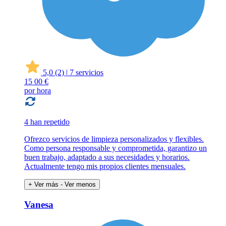
5,0
(2)
|
7 servicios
15
00 €
por hora
4 han repetido
Ofrezco servicios de limpieza personalizados y flexibles.
Como persona responsable y comprometida, garantizo un
buen trabajo, adaptado a sus necesidades y horarios.
Actualmente tengo mis propios clientes mensuales.
+ Ver más
- Ver menos
Vanesa