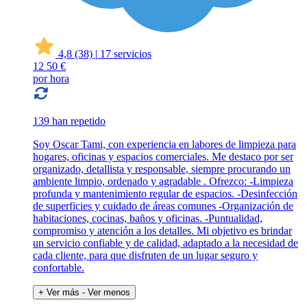
4,8
(38)
|
17 servicios
12
50 €
por hora
139 han repetido
Soy Oscar Tami, con experiencia en labores de limpieza para
hogares, oficinas y espacios comerciales. Me destaco por ser
organizado, detallista y responsable, siempre procurando un
ambiente limpio, ordenado y agradable . Ofrezco: -Limpieza
profunda y mantenimiento regular de espacios. -Desinfección
de superficies y cuidado de áreas comunes -Organización de
habitaciones, cocinas, baños y oficinas. -Puntualidad,
compromiso y atención a los detalles. Mi objetivo es brindar
un servicio confiable y de calidad, adaptado a la necesidad de
cada cliente, para que disfruten de un lugar seguro y
confortable.
+ Ver más
- Ver menos