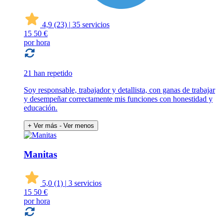
4,9
(23)
|
35 servicios
15
50 €
por hora
21 han repetido
Soy responsable, trabajador y detallista, con ganas de trabajar
y desempeñar correctamente mis funciones con honestidad y
educación.
+ Ver más
- Ver menos
Manitas
5,0
(1)
|
3 servicios
15
50 €
por hora