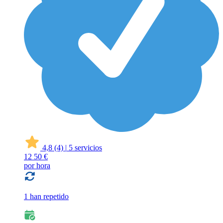
4,8
(4)
|
5 servicios
12
50 €
por hora
1 han repetido