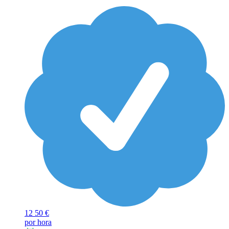
12
50 €
por hora