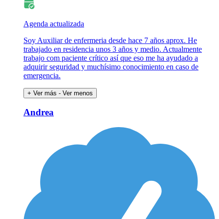
Agenda actualizada
Soy Auxiliar de enfermeria desde hace 7 años aprox. He
trabajado en residencia unos 3 años y medio. Actualmente
trabajo com paciente crítico así que eso me ha ayudado a
adquirir seguridad y muchísimo conocimiento en caso de
emergencia.
+ Ver más
- Ver menos
Andrea