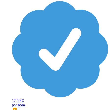
17
50 €
por hora