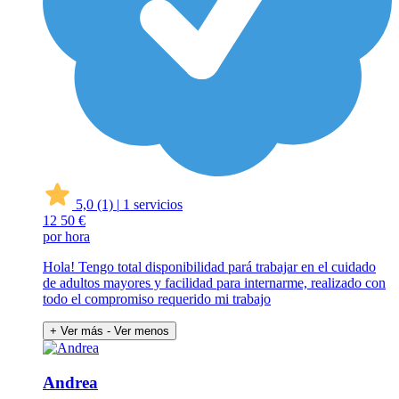
5,0
(1)
|
1 servicios
12
50 €
por hora
Hola! Tengo total disponibilidad pará trabajar en el cuidado
de adultos mayores y facilidad para internarme, realizado con
todo el compromiso requerido mi trabajo
+ Ver más
- Ver menos
Andrea