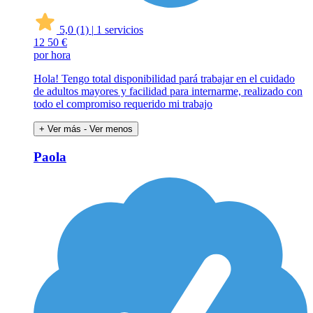
5,0
(1)
|
1 servicios
12
50 €
por hora
Hola! Tengo total disponibilidad pará trabajar en el cuidado
de adultos mayores y facilidad para internarme, realizado con
todo el compromiso requerido mi trabajo
+ Ver más
- Ver menos
Paola