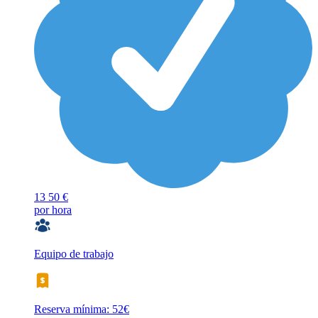
13
50 €
por hora
Equipo de trabajo
Reserva mínima: 52€