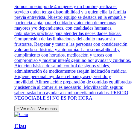
Somos un equipo de 4 mujeres y un hombre, realiza el
servicio quien tenga disponibilidad y a quien elija la familia
previa entrevista. Nuestro equipo se destaca en la empatía y
paciencia, apta para el cuidado y atención de personas
mayores y/o dependientes, con cualidades humanas,
habilidades prácticas para atender las necesidades físicas.
Comprensión de las limitaciones del adulto mayor sin
frustrarse. Respetar y tratar a las personas con consideración,
valorando su historia y autonomía. La responsabilidad y
cumplimiento con horarios, medicación y tareas con
compromiso y mostrar interés genuino por ayudar y cuidarlos.
Atención básica de salud: control de signos vitales,
administración de medicamentos (según indicación médica).
Higiene personal: ayuda en el baño, aseo, vestido y
movilidad. Alimentación: preparación de comidas equilibradas
y asistencia al comer si es necesario. Movilización segura:
saber trasladar o ayudar a caminar evitando caídas. PRECIO
NEGOCIABLE SI NO ES POR HORA
+ Ver más
- Ver menos
Clau