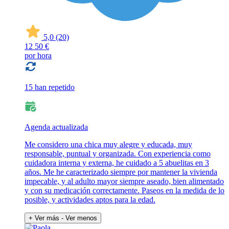
5,0
(20)
12
50 €
por hora
15 han repetido
Agenda actualizada
Me considero una chica muy alegre y educada, muy
responsable, puntual y organizada. Con experiencia como
cuidadora interna y externa, he cuidado a 5 abuelitas en 3
años. Me he caracterizado siempre por mantener la vivienda
impecable, y al adulto mayor siempre aseado, bien alimentado
y con su medicación correctamente. Paseos en la medida de lo
posible, y actividades aptos para la edad.
+ Ver más
- Ver menos