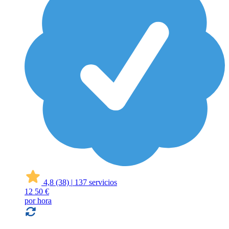
4,8
(38)
|
137 servicios
12
50 €
por hora