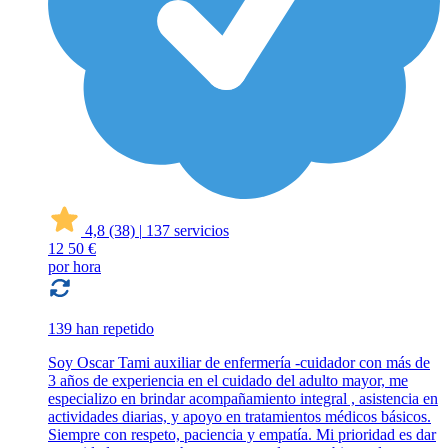
4,8
(38)
|
137 servicios
12
50 €
por hora
139 han repetido
Soy Oscar Tami auxiliar de enfermería -cuidador con más de
3 años de experiencia en el cuidado del adulto mayor, me
especializo en brindar acompañamiento integral , asistencia en
actividades diarias, y apoyo en tratamientos médicos básicos.
Siempre con respeto, paciencia y empatía. Mi prioridad es dar