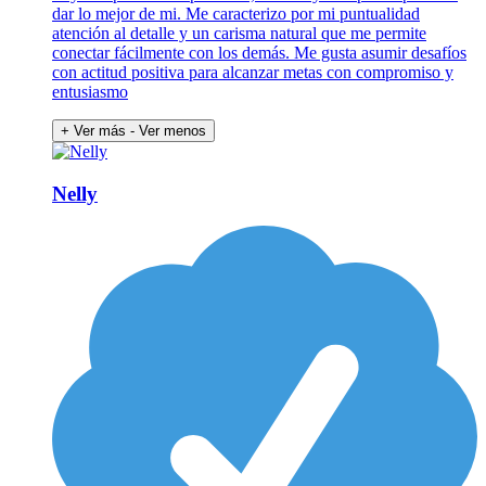
dar lo mejor de mi. Me caracterizo por mi puntualidad
atención al detalle y un carisma natural que me permite
conectar fácilmente con los demás. Me gusta asumir desafíos
con actitud positiva para alcanzar metas con compromiso y
entusiasmo
+ Ver más
- Ver menos
Nelly