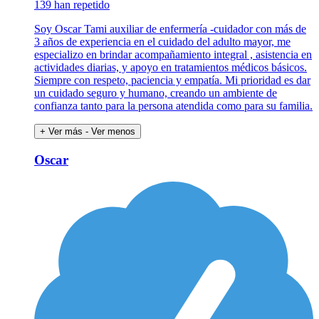
139 han repetido
Soy Oscar Tami auxiliar de enfermería -cuidador con más de
3 años de experiencia en el cuidado del adulto mayor, me
especializo en brindar acompañamiento integral , asistencia en
actividades diarias, y apoyo en tratamientos médicos básicos.
Siempre con respeto, paciencia y empatía. Mi prioridad es dar
un cuidado seguro y humano, creando un ambiente de
confianza tanto para la persona atendida como para su familia.
+ Ver más
- Ver menos
Oscar