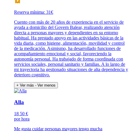
Reserva mínima: 31€
Cuento con más de 20 años de experiencia en el servicio de
ayuda a domicilio del Govern Balear, realizando atención
directa a personas mayores y dependientes en su entorno
habitual. Ha prestado apoyo en las actividades básicas de la
vida diaria, como higiene, alimentación, movilidad y control
de la medicación. Asimismo, ha desarrollado funciones de
acompañamiento emocional y social, favoreciendo la
autonomía personal. Ha trabajado de forma coordinada con
servicios sociales, personal sanitario y familias. A lo largo de
mi trayectoria ha gestionado situaciones de alta dependencia y
deterioro cognitivo.
+ Ver más
- Ver menos
Alla
18
50 €
por hora
Me gusta cuidar personas mayores tengo mucha