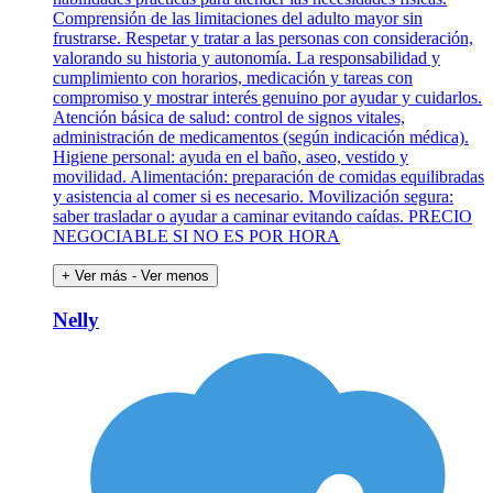
Comprensión de las limitaciones del adulto mayor sin
frustrarse. Respetar y tratar a las personas con consideración,
valorando su historia y autonomía. La responsabilidad y
cumplimiento con horarios, medicación y tareas con
compromiso y mostrar interés genuino por ayudar y cuidarlos.
Atención básica de salud: control de signos vitales,
administración de medicamentos (según indicación médica).
Higiene personal: ayuda en el baño, aseo, vestido y
movilidad. Alimentación: preparación de comidas equilibradas
y asistencia al comer si es necesario. Movilización segura:
saber trasladar o ayudar a caminar evitando caídas. PRECIO
NEGOCIABLE SI NO ES POR HORA
+ Ver más
- Ver menos
Nelly