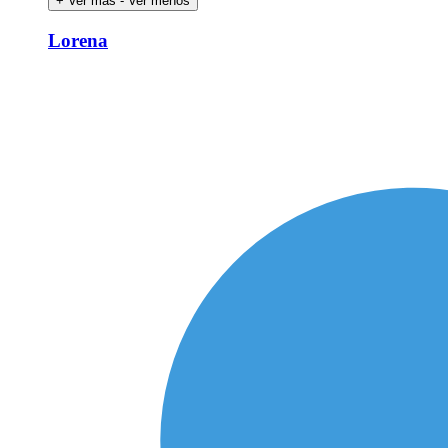
+ Ver más
- Ver menos
Lorena