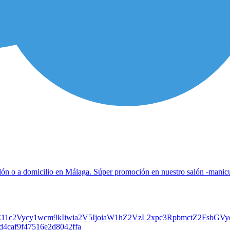
alón o a domicilio en Málaga. Súper promoción en nuestro salón -manic