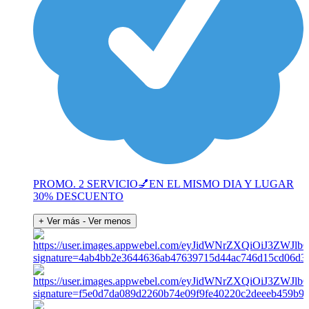
PROMO. 2 SERVICIO💅EN EL MISMO DIA Y LUGAR
30% DESCUENTO
+ Ver más
- Ver menos