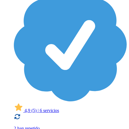
4,9
(5)
|
6 servicios
2 han repetido