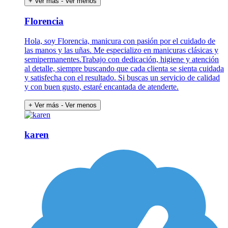
+ Ver más
- Ver menos
Florencia
Hola, soy Florencia, manicura con pasión por el cuidado de
las manos y las uñas. Me especializo en manicuras clásicas y
semipermanentes.Trabajo con dedicación, higiene y atención
al detalle, siempre buscando que cada clienta se sienta cuidada
y satisfecha con el resultado. Si buscas un servicio de calidad
y con buen gusto, estaré encantada de atenderte.
+ Ver más
- Ver menos
karen