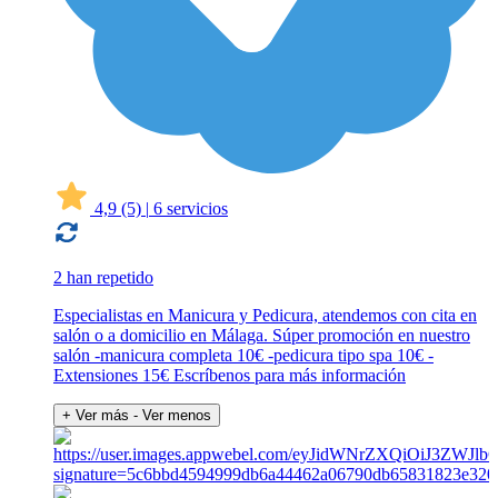
4,9
(5)
|
6 servicios
2 han repetido
Especialistas en Manicura y Pedicura, atendemos con cita en
salón o a domicilio en Málaga. Súper promoción en nuestro
salón -manicura completa 10€ -pedicura tipo spa 10€ -
Extensiones 15€ Escríbenos para más información
+ Ver más
- Ver menos