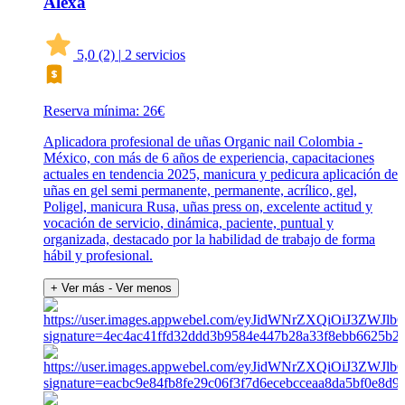
Alexa
5,0
(2)
|
2 servicios
Reserva mínima: 26€
Aplicadora profesional de uñas Organic nail Colombia -
México, con más de 6 años de experiencia, capacitaciones
actuales en tendencia 2025, manicura y pedicura aplicación de
uñas en gel semi permanente, permanente, acrílico, gel,
Poligel, manicura Rusa, uñas press on, excelente actitud y
vocación de servicio, dinámica, paciente, puntual y
organizada, destacado por la habilidad de trabajo de forma
hábil y profesional.
+ Ver más
- Ver menos