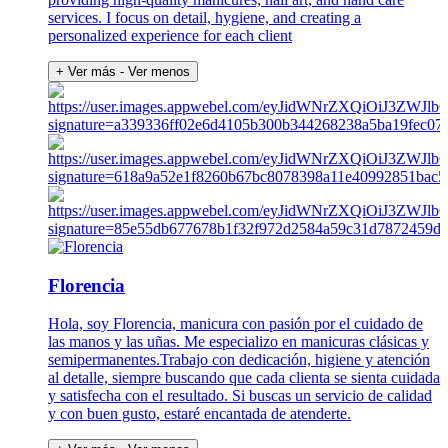
services. I focus on detail, hygiene, and creating a
personalized experience for each client
+ Ver más
- Ver menos
Florencia
Hola, soy Florencia, manicura con pasión por el cuidado de
las manos y las uñas. Me especializo en manicuras clásicas y
semipermanentes.Trabajo con dedicación, higiene y atención
al detalle, siempre buscando que cada clienta se sienta cuidada
y satisfecha con el resultado. Si buscas un servicio de calidad
y con buen gusto, estaré encantada de atenderte.