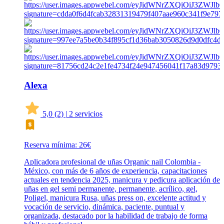
Alexa
5,0
(2)
|
2 servicios
Reserva mínima: 26€
Aplicadora profesional de uñas Organic nail Colombia -
México, con más de 6 años de experiencia, capacitaciones
actuales en tendencia 2025, manicura y pedicura aplicación de
uñas en gel semi permanente, permanente, acrílico, gel,
Poligel, manicura Rusa, uñas press on, excelente actitud y
vocación de servicio, dinámica, paciente, puntual y
organizada, destacado por la habilidad de trabajo de forma