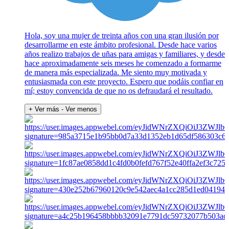
Hola, soy una mujer de treinta años con una gran ilusión por
desarrollarme en este ámbito profesional. Desde hace varios
años realizo trabajos de uñas para amigas y familiares, y desde
hace aproximadamente seis meses he comenzado a formarme
de manera más especializada. Me siento muy motivada y
entusiasmada con este proyecto. Espero que podáis confiar en
mí; estoy convencida de que no os defraudará el resultado.
+ Ver más
- Ver menos