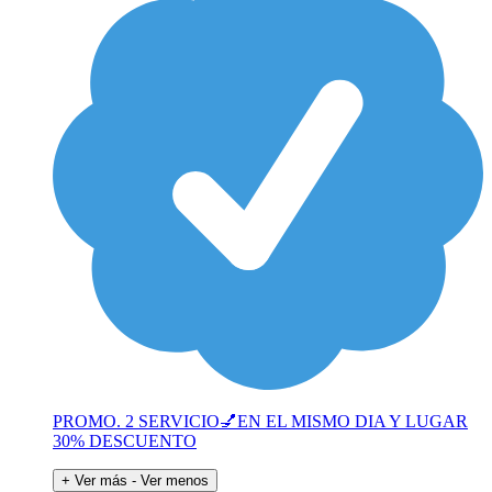
PROMO. 2 SERVICIO💅EN EL MISMO DIA Y LUGAR
30% DESCUENTO
+ Ver más
- Ver menos