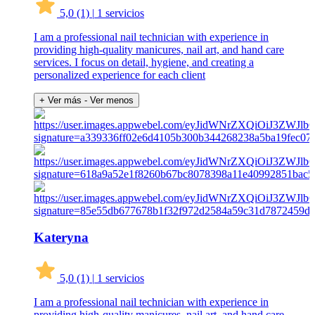
5,0
(1)
|
1 servicios
I am a professional nail technician with experience in
providing high-quality manicures, nail art, and hand care
services. I focus on detail, hygiene, and creating a
personalized experience for each client
+ Ver más
- Ver menos
Kateryna
5,0
(1)
|
1 servicios
I am a professional nail technician with experience in
providing high-quality manicures, nail art, and hand care