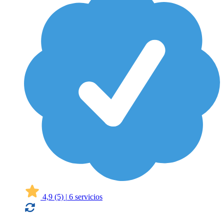
4,9
(5)
|
6 servicios