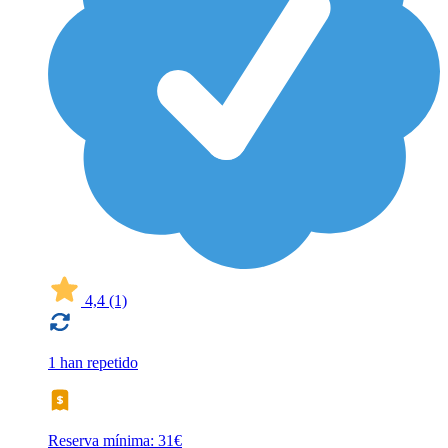
4,4
(1)
1 han repetido
Reserva mínima: 31€