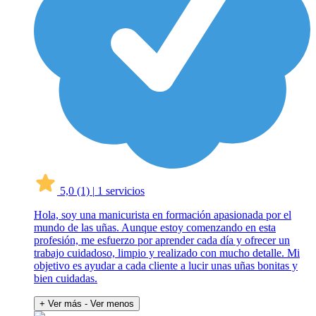
5,0
(1)
|
1 servicios
Hola, soy una manicurista en formación apasionada por el
mundo de las uñas. Aunque estoy comenzando en esta
profesión, me esfuerzo por aprender cada día y ofrecer un
trabajo cuidadoso, limpio y realizado con mucho detalle. Mi
objetivo es ayudar a cada cliente a lucir unas uñas bonitas y
bien cuidadas.
+ Ver más
- Ver menos