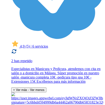
4,9
(5)
|
6 servicios
2 han repetido
Especialistas en Manicura y Pedicura, atendemos con cita en
salón o a domicilio en Málaga. Súper promoción en nuestro
salón -manicura completa 10€ -pedicura tipo spa 10€ -
Extensiones 15€ Escríbenos para más información
+ Ver más
- Ver menos