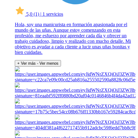
5,0
(1)
|
1 servicios
Hola, soy una manicurista en formación apasionada por el
mundo de las uñas. Aunque estoy comenzando en esta
profesión, me esfuerzo por aprender cada día y ofrecer un
trabajo cuidadoso, limpio y realizado con mucho detalle. Mi
objetivo es ayudar a cada cliente a lucir unas uñas bonitas y
bien cuidadas.
+ Ver más
- Ver menos