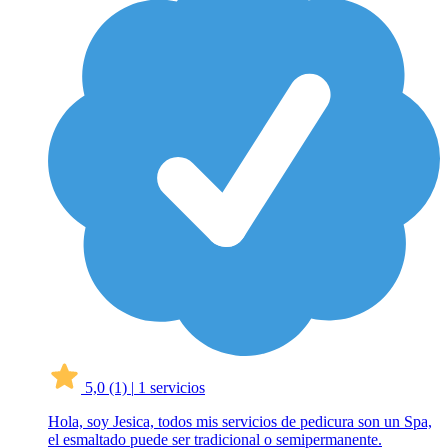
5,0
(1)
|
1 servicios
Hola, soy Jesica, todos mis servicios de pedicura son un Spa,
el esmaltado puede ser tradicional o semipermanente.