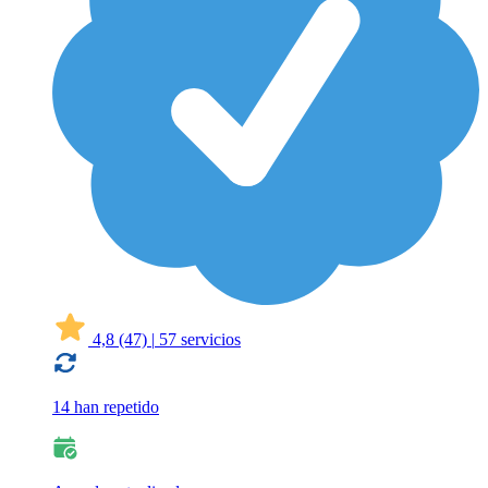
4,8
(47)
|
57 servicios
14 han repetido