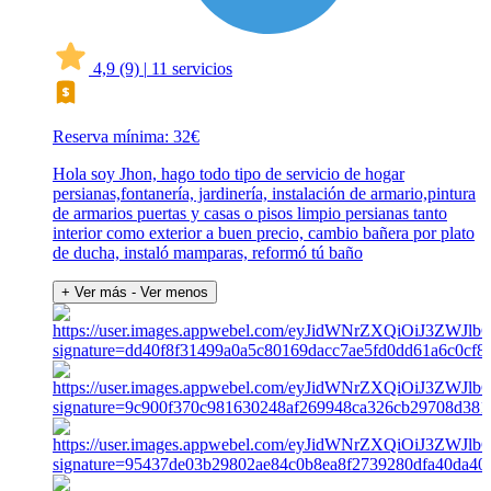
4,9
(9)
|
11 servicios
Reserva mínima: 32€
Hola soy Jhon, hago todo tipo de servicio de hogar
persianas,fontanería, jardinería, instalación de armario,pintura
de armarios puertas y casas o pisos limpio persianas tanto
interior como exterior a buen precio, cambio bañera por plato
de ducha, instaló mamparas, reformó tú baño
+ Ver más
- Ver menos