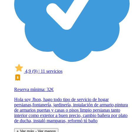
4,9
(9)
|
11 servicios
Reserva mínima: 32€
Hola soy Jhon, hago todo tipo de servicio de hogar
persianas,fontanería, jardinería, instalación de armario,pintura
de armarios puertas y casas o pisos limpio persianas tanto
interior como exterior a buen precio, cambio bañera por plato
de ducha, instaló mamparas, reformó tú baño
+ Ver más
- Ver menos