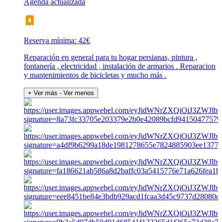
Agenda actualizada
Reserva mínima: 42€
Reparación en general para tu hogar persianas, pintura ,
fontanería , electricidad , instalación de armarios . Reparacion
y mantenimientos de bicicletas y mucho más .
+ Ver más
- Ver menos