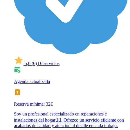
5,0
(6)
|
6 servicios
Agenda actualizada
Reserva mínima: 32€
Soy un profesional especializado en reparaciones e
instalaciones del hogar👷‍♂️. Ofrezco un servicio eficiente con
acabados de calidad y atención al detalle en cada trabajo.