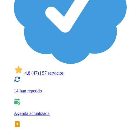
4,8
(47)
|
57 servicios
14 han repetido
Agenda actualizada