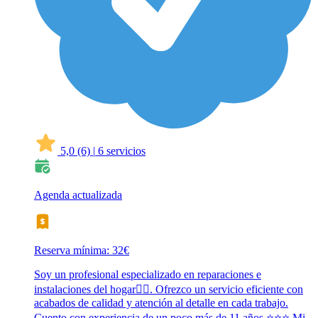
5,0
(6)
|
6 servicios
Agenda actualizada
Reserva mínima: 32€
Soy un profesional especializado en reparaciones e
instalaciones del hogar👷‍♂️. Ofrezco un servicio eficiente con
acabados de calidad y atención al detalle en cada trabajo.
Cuento con experiencia de un poco más de 11 años.⭐️⭐️⭐️ Mi