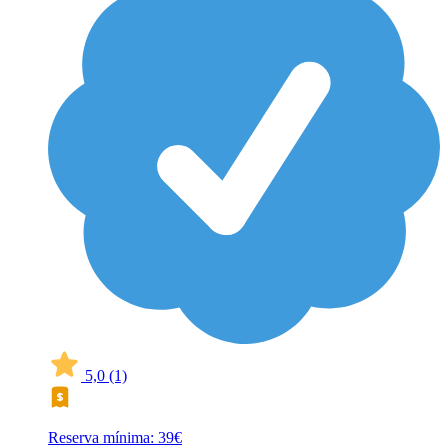
5,0
(1)
Reserva mínima: 39€