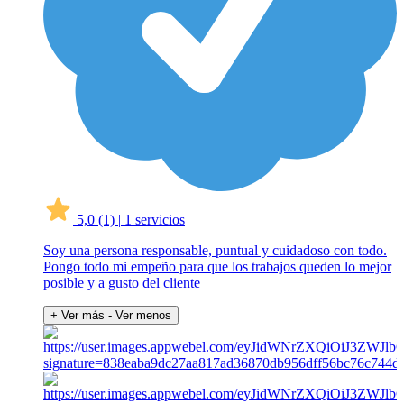
5,0
(1)
|
1 servicios
Soy una persona responsable, puntual y cuidadoso con todo.
Pongo todo mi empeño para que los trabajos queden lo mejor
posible y a gusto del cliente
+ Ver más
- Ver menos