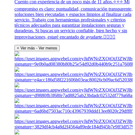
Cuento con experiencia de un poco más de 11 años.⭐️⭐️⭐️ Mi
compromiso es claro: puntualidad, comunicación transparente,
soluciones bien ejecutadas y espacios limpios al finalizar cada
servicio. Trabajo con herramientas profesionales y criterios
técnicos adecuados para garantizar instalaciones seguras y
duraderas. Si buscas un servicio confiable, bien hecho y sin
improvisaciones, estaré encantado de ayudarte.👍🏽🙏🏽
+ Ver más
- Ver menos