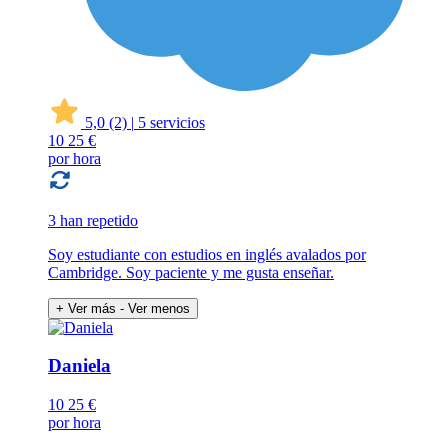
5,0
(2)
|
5 servicios
10
25 €
por hora
3 han repetido
Soy estudiante con estudios en inglés avalados por
Cambridge. Soy paciente y me gusta enseñar.
+ Ver más
- Ver menos
Daniela
10
25 €
por hora