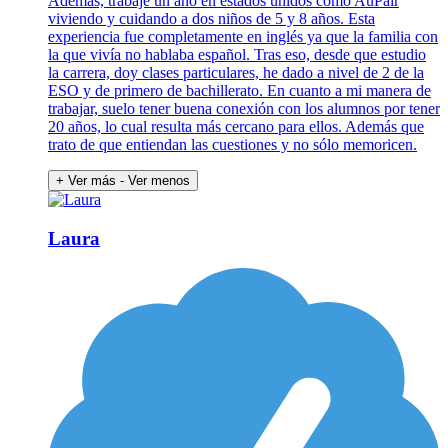
Además, trabajé un año en estados unidos como AuPair
viviendo y cuidando a dos niños de 5 y 8 años. Esta
experiencia fue completamente en inglés ya que la familia con
la que vivía no hablaba español. Tras eso, desde que estudio
la carrera, doy clases particulares, he dado a nivel de 2 de la
ESO y de primero de bachillerato. En cuanto a mi manera de
trabajar, suelo tener buena conexión con los alumnos por tener
20 años, lo cual resulta más cercano para ellos. Además que
trato de que entiendan las cuestiones y no sólo memoricen.
+ Ver más
- Ver menos
Laura