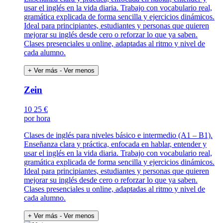
usar el inglés en la vida diaria. Trabajo con vocabulario real,
gramática explicada de forma sencilla y ejercicios dinámicos.
Ideal para principiantes, estudiantes y personas que quieren
mejorar su inglés desde cero o reforzar lo que ya saben.
Clases presenciales u online, adaptadas al ritmo y nivel de
cada alumno.
+ Ver más
- Ver menos
Zein
10
25 €
por hora
Clases de inglés para niveles básico e intermedio (A1 – B1).
Enseñanza clara y práctica, enfocada en hablar, entender y
usar el inglés en la vida diaria. Trabajo con vocabulario real,
gramática explicada de forma sencilla y ejercicios dinámicos.
Ideal para principiantes, estudiantes y personas que quieren
mejorar su inglés desde cero o reforzar lo que ya saben.
Clases presenciales u online, adaptadas al ritmo y nivel de
cada alumno.
+ Ver más
- Ver menos