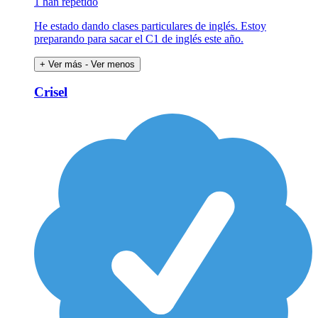
1 han repetido
He estado dando clases particulares de inglés. Estoy
preparando para sacar el C1 de inglés este año.
+ Ver más
- Ver menos
Crisel