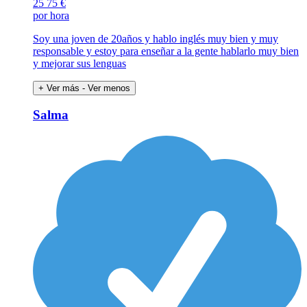
25
75 €
por hora
Soy una joven de 20años y hablo inglés muy bien y muy
responsable y estoy para enseñar a la gente hablarlo muy bien
y mejorar sus lenguas
+ Ver más
- Ver menos
Salma