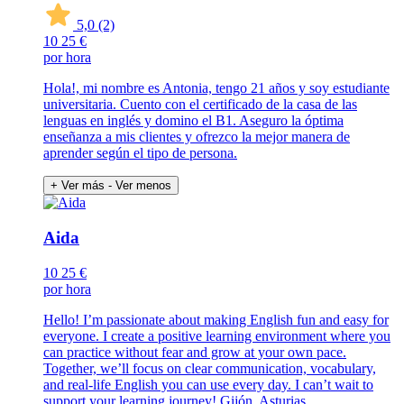
5,0
(2)
10
25 €
por hora
Hola!, mi nombre es Antonia, tengo 21 años y soy estudiante
universitaria. Cuento con el certificado de la casa de las
lenguas en inglés y domino el B1. Aseguro la óptima
enseñanza a mis clientes y ofrezco la mejor manera de
aprender según el tipo de persona.
+ Ver más
- Ver menos
Aida
10
25 €
por hora
Hello! I’m passionate about making English fun and easy for
everyone. I create a positive learning environment where you
can practice without fear and grow at your own pace.
Together, we’ll focus on clear communication, vocabulary,
and real-life English you can use every day. I can’t wait to
support your learning journey! Gijón, Asturias.