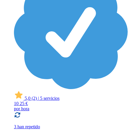
5,0
(2)
|
5 servicios
10
25 €
por hora
3 han repetido