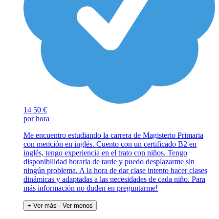
14
50 €
por hora
Me encuentro estudiando la carrera de Magisterio Primaria
con mención en inglés. Cuento con un certificado B2 en
inglés, tengo experiencia en el trato con niños. Tengo
disponibilidad horaria de tarde y puedo desplazarme sin
ningún problema. A la hora de dar clase intento hacer clases
dinámicas y adaptadas a las necesidades de cada niño. Para
más información no duden en preguntarme!
+ Ver más
- Ver menos