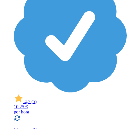
4,7
(5)
10
25 €
por hora