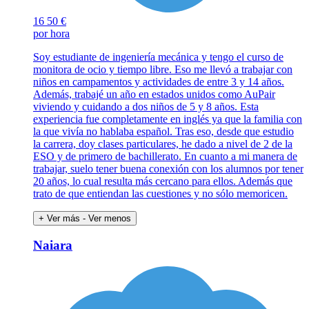
16
50 €
por hora
Soy estudiante de ingeniería mecánica y tengo el curso de
monitora de ocio y tiempo libre. Eso me llevó a trabajar con
niños en campamentos y actividades de entre 3 y 14 años.
Además, trabajé un año en estados unidos como AuPair
viviendo y cuidando a dos niños de 5 y 8 años. Esta
experiencia fue completamente en inglés ya que la familia con
la que vivía no hablaba español. Tras eso, desde que estudio
la carrera, doy clases particulares, he dado a nivel de 2 de la
ESO y de primero de bachillerato. En cuanto a mi manera de
trabajar, suelo tener buena conexión con los alumnos por tener
20 años, lo cual resulta más cercano para ellos. Además que
trato de que entiendan las cuestiones y no sólo memoricen.
+ Ver más
- Ver menos
Naiara