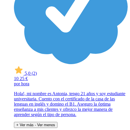
5,0
(2)
10
25 €
por hora
Hola!, mi nombre es Antonia, tengo 21 años y soy estudiante
universitaria. Cuento con el certificado de la casa de las
lenguas en inglés y domino el B1. Aseguro la óptima
enseñanza a mis clientes y ofrezco la mejor manera de
aprender según el tipo de persona.
+ Ver más
- Ver menos