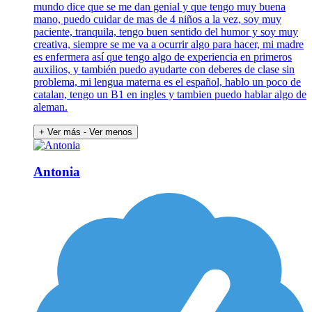
mundo dice que se me dan genial y que tengo muy buena
mano, puedo cuidar de mas de 4 niños a la vez, soy muy
paciente, tranquila, tengo buen sentido del humor y soy muy
creativa, siempre se me va a ocurrir algo para hacer, mi madre
es enfermera así que tengo algo de experiencia en primeros
auxilios, y también puedo ayudarte con deberes de clase sin
problema, mi lengua materna es el español, hablo un poco de
catalan, tengo un B1 en ingles y tambien puedo hablar algo de
aleman.
+ Ver más
- Ver menos
Antonia