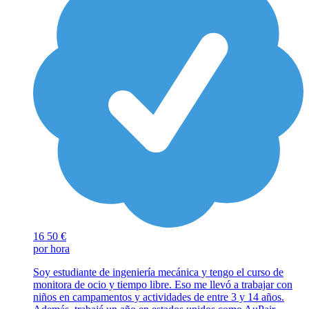
16
50 €
por hora
Soy estudiante de ingeniería mecánica y tengo el curso de
monitora de ocio y tiempo libre. Eso me llevó a trabajar con
niños en campamentos y actividades de entre 3 y 14 años.