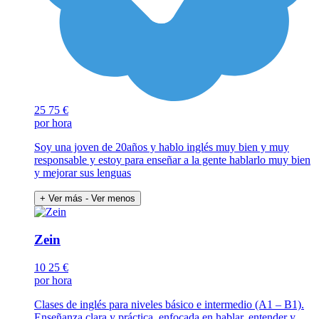
25
75 €
por hora
Soy una joven de 20años y hablo inglés muy bien y muy
responsable y estoy para enseñar a la gente hablarlo muy bien
y mejorar sus lenguas
+ Ver más
- Ver menos
Zein
10
25 €
por hora
Clases de inglés para niveles básico e intermedio (A1 – B1).
Enseñanza clara y práctica, enfocada en hablar, entender y