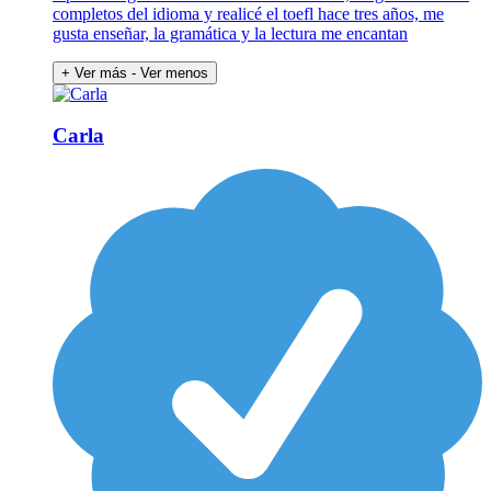
completos del idioma y realicé el toefl hace tres años, me
gusta enseñar, la gramática y la lectura me encantan
+ Ver más
- Ver menos
Carla