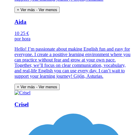
+ Ver más
- Ver menos
Aida
10
25 €
por hora
Hello! I’m passionate about making English fun and easy for
everyone. I create a positive learning environment where you
can practice without fear and grow at your own pace.
Together, we’ll focus on clear communication, vocabulary,
and real-life English you can use every day. I can’t wait to
support your learning journey! Gijón, Asturias.
+ Ver más
- Ver menos
Crisel