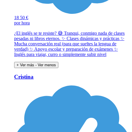
18
50 €
por hora
¿El inglés se te resiste? 😅 Tranqui, conmigo nada de clases
pesadas ni libros eternos. ✨ Clases dinámicas y prácticas ✨
Mucha conversación real (para que sueltes la lengua de
verdad) ✨ Apoyo escolar y preparación de exámenes ✨
Inglés para viajar, curro o simplemente subir nivel
+ Ver más
- Ver menos
Cristina