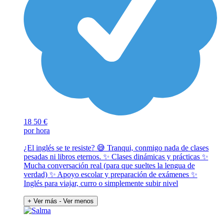
18
50 €
por hora
¿El inglés se te resiste? 😅 Tranqui, conmigo nada de clases
pesadas ni libros eternos. ✨ Clases dinámicas y prácticas ✨
Mucha conversación real (para que sueltes la lengua de
verdad) ✨ Apoyo escolar y preparación de exámenes ✨
Inglés para viajar, curro o simplemente subir nivel
+ Ver más
- Ver menos