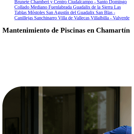
Brunete
Chamberí y Centro
Ciudalcampo - Santo Domingo
Collado Mediano
Fuenlabrada
Guadalix de la Sierra
Las
Tablas
Móstoles
San Agustín del Guadalix
San Blas -
Canillejas
Sanchinarro
Villa de Vallecas
Villalbilla - Valverde
Mantenimiento de Piscinas en Chamartín