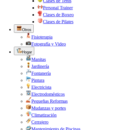
Clases de Tenis
Personal Trainer
Clases de Boxeo
Clases de Pilates
Otros
Fisioterapia
Fotografía y Video
Hogar
Manitas
Jardinería
Fontanería
Pintura
Electricista
Electrodomésticos
Pequeñas Reformas
Mudanzas y portes
Climatización
Cerrajero
Mantenimiento de Piscinas