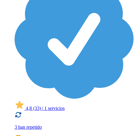
4,8
(33)
|
1 servicios
3 han repetido