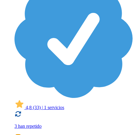
4,8
(33)
|
1 servicios
3 han repetido