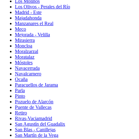
Los Molinos
Los Olivos - Perales del Río
Madrid - Este
Majadahonda
Manzanares el Real
Meco
Mejorada - Velilla
Mirasierra
Moncloa
Moralzarzal
Moratalaz
Móstoles
Navacerrada
Navalcarnero
Ocaña
Paracuellos de Jarama
Parla
Pinto
Pozuelo de Alarcón
Puente de Vallecas
Retiro
Rivas-Vaciamadrid
San Agustín del Guadalix
San Blas - Canillejas
San Martín de la Vega