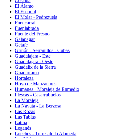
Coslada
El Álamo
El Escorial
El Molar - Pedrezuela
Fuencarral
Fuenlabrada
Fuente del Fresno
Galapagar
Getafe
Griñón - Serranillos - Cubas
Guadalajara - Este
Guadalajara - Oeste
Guadalix de la Sierra
Guadarrama
Hortaleza
Hoyo de Manzanares
Humanes - Moraleja de Enmedio
Illescas - Casarrubuelos
La Moraleja
La Navata - La Berzosa
Las Rozas
Las Tablas
Latina
Leganés
Loeches - Torres de la Alameda