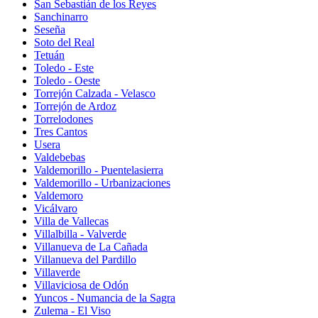
San Sebastián de los Reyes
Sanchinarro
Seseña
Soto del Real
Tetuán
Toledo - Este
Toledo - Oeste
Torrejón Calzada - Velasco
Torrejón de Ardoz
Torrelodones
Tres Cantos
Usera
Valdebebas
Valdemorillo - Puentelasierra
Valdemorillo - Urbanizaciones
Valdemoro
Vicálvaro
Villa de Vallecas
Villalbilla - Valverde
Villanueva de La Cañada
Villanueva del Pardillo
Villaverde
Villaviciosa de Odón
Yuncos - Numancia de la Sagra
Zulema - El Viso