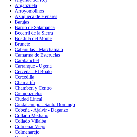
Arganzuela
Arroyomolinos
Azuqueca de Henares
Barajas
Barrio de Salamanca
Becerril de la Sierra
Boadilla del Monte
Brunete
Cabanillas - Marchamalo
Camarma de Esteruelas
Carabanchel
Carranque - Ugena
Cerceda - El Boalo
Cercedilla
Chamartín
Chamberí y Centro
Ciempozuelos
Ciudad Lineal
Ciudalcampo - Santo Domingo
Cobeña - Ajalvir - Daganzo
Collado Mediano
Collado Villalba
Colmenar Viejo
Colmenarejo