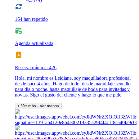
164 han repetido
Agenda actualizada
Reserva mínima: 42€
Hola, mi nombre es Leidiane, soy maquilladora profesional
desde hace 4 años. Hago de todo, desde maquillaje sencillo
para día o noche, hasta maquillaje de boda para invitadas y
novias. Sigo el gusto del cliente y hago lo que me pide.
+ Ver más
- Ver menos