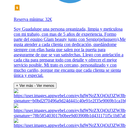
Reserva mínima: 32€
Soy Guadalupe una persona organizada, limpia y meticulosa
con mi trabajo, con mas de 5 años de experiencia. Formo
parte del equipo Glam beauty junto con Sergio(peluquero),Me
gusta atender a cada clienta con dedicación, quedándome
siempre con ellas hasta que salen por la puerta para
asegurarme de que se van satisfechas. Llego con antelación a
cada cita para preparar todo con detalle y ofrecer el mejor
servicio posible. Mi trato es cercano, personalizado y con
mucho cariño, porque me encanta que cada clienta se sienta
única y especial.
+ Ver más
- Ver menos