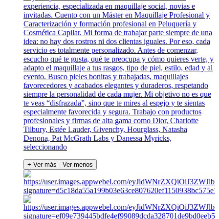
experiencia, especializada en maquillaje social, novias e
invitadas. Cuento con un Máster en Maquillaje Profesional y
Caracterización y formación profesional en Peluquería y
Cosmética Capilar. Mi forma de trabajar parte siempre de una
idea: no hay dos rostros ni dos clientas iguales. Por eso, cada
servicio es totalmente personalizado. Antes de comenzar,
escucho qué te gusta, qué te preocupa y cómo quieres verte, y
adapto el maquillaje a tus rasgos, tipo de piel, estilo, edad y al
evento. Busco pieles bonitas y trabajadas, maquillajes
favorecedores y acabados elegantes y duraderos, respetando
siempre la personalidad de cada mujer. Mi objetivo no es que
te veas “disfrazada”, sino que te mires al espejo y te sientas
especialmente favorecida y segura. Trabajo con productos
profesionales y firmas de alta gama como Dior, Charlotte
Tilbury, Estée Lauder, Givenchy, Hourglass, Natasha
Denona, Pat McGrath Labs y Danessa Myricks,
seleccionando
+ Ver más
- Ver menos