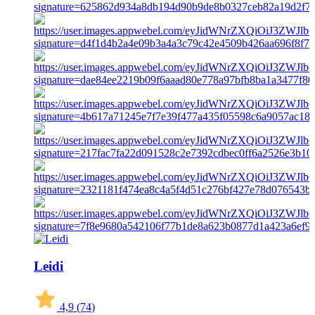
Leidi
4,9
(74)