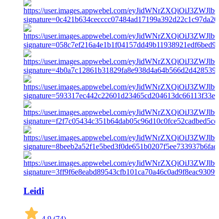
Leidi
4,9
(74)