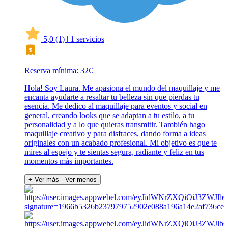
5,0
(1)
|
1 servicios
Reserva mínima: 32€
Hola! Soy Laura. Me apasiona el mundo del maquillaje y me
encanta ayudarte a resaltar tu belleza sin que pierdas tu
esencia. Me dedico al maquillaje para eventos y social en
general, creando looks que se adaptan a tu estilo, a tu
personalidad y a lo que quieras transmitir. También hago
maquillaje creativo y para disfraces, dando forma a ideas
originales con un acabado profesional. Mi objetivo es que te
mires al espejo y te sientas segura, radiante y feliz en tus
momentos más importantes.
+ Ver más
- Ver menos