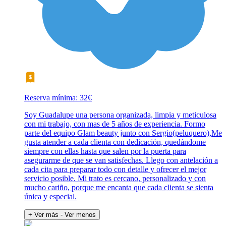
Reserva mínima: 32€
Soy Guadalupe una persona organizada, limpia y meticulosa
con mi trabajo, con mas de 5 años de experiencia. Formo
parte del equipo Glam beauty junto con Sergio(peluquero),Me
gusta atender a cada clienta con dedicación, quedándome
siempre con ellas hasta que salen por la puerta para
asegurarme de que se van satisfechas. Llego con antelación a
cada cita para preparar todo con detalle y ofrecer el mejor
servicio posible. Mi trato es cercano, personalizado y con
mucho cariño, porque me encanta que cada clienta se sienta
única y especial.
+ Ver más
- Ver menos