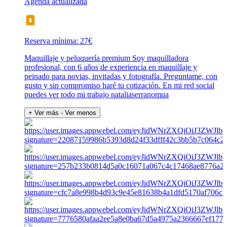
Agenda actualizada
Reserva mínima: 27€
Maquillaje y peluquería premium Soy maquilladora
profesional, con 6 años de experiencia en maquillaje y
peinado para novias, invitadas y fotografía. Preguntame, con
gusto y sin compromiso haré tu cotización. En mi red social
puedes ver todo mi trabajo nataliaserranomua
+ Ver más
- Ver menos