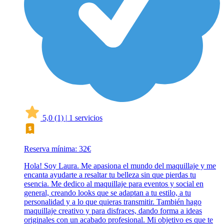
5,0
(1)
|
1 servicios
Reserva mínima: 32€
Hola! Soy Laura. Me apasiona el mundo del maquillaje y me
encanta ayudarte a resaltar tu belleza sin que pierdas tu
esencia. Me dedico al maquillaje para eventos y social en
general, creando looks que se adaptan a tu estilo, a tu
personalidad y a lo que quieras transmitir. También hago
maquillaje creativo y para disfraces, dando forma a ideas
originales con un acabado profesional. Mi objetivo es que te