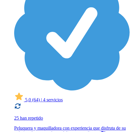
5,0
(64)
|
4 servicios
25 han repetido
Peluquera y maquilladora con experiencia que disfruta de su