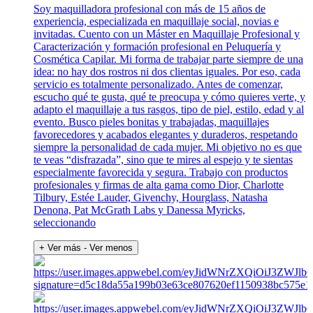
Soy maquilladora profesional con más de 15 años de
experiencia, especializada en maquillaje social, novias e
invitadas. Cuento con un Máster en Maquillaje Profesional y
Caracterización y formación profesional en Peluquería y
Cosmética Capilar. Mi forma de trabajar parte siempre de una
idea: no hay dos rostros ni dos clientas iguales. Por eso, cada
servicio es totalmente personalizado. Antes de comenzar,
escucho qué te gusta, qué te preocupa y cómo quieres verte, y
adapto el maquillaje a tus rasgos, tipo de piel, estilo, edad y al
evento. Busco pieles bonitas y trabajadas, maquillajes
favorecedores y acabados elegantes y duraderos, respetando
siempre la personalidad de cada mujer. Mi objetivo no es que
te veas “disfrazada”, sino que te mires al espejo y te sientas
especialmente favorecida y segura. Trabajo con productos
profesionales y firmas de alta gama como Dior, Charlotte
Tilbury, Estée Lauder, Givenchy, Hourglass, Natasha
Denona, Pat McGrath Labs y Danessa Myricks,
seleccionando
+ Ver más
- Ver menos