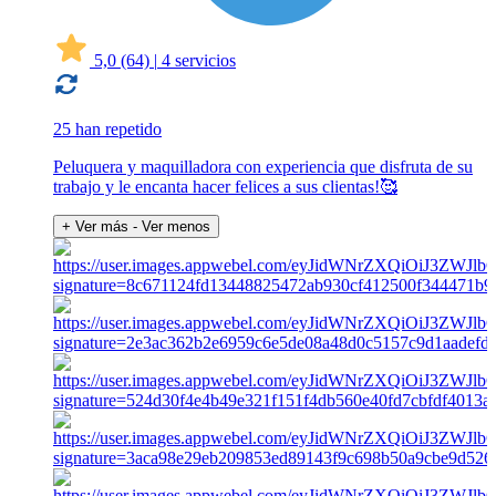
5,0
(64)
|
4 servicios
25 han repetido
Peluquera y maquilladora con experiencia que disfruta de su
trabajo y le encanta hacer felices a sus clientas!🥰
+ Ver más
- Ver menos