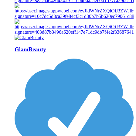
GlamBeauty