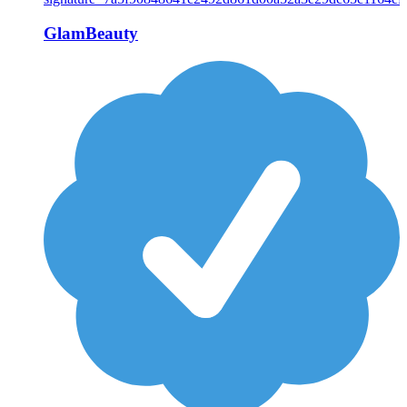
GlamBeauty