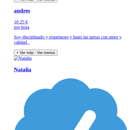
andres
10
25 €
por hora
Soy disciplinado y respetuoso y hago las tareas con amor y
calidad .
+ Ver más
- Ver menos
Natalia