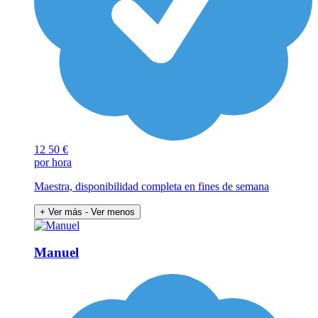
12
50 €
por hora
Maestra, disponibilidad completa en fines de semana
+ Ver más
- Ver menos
Manuel