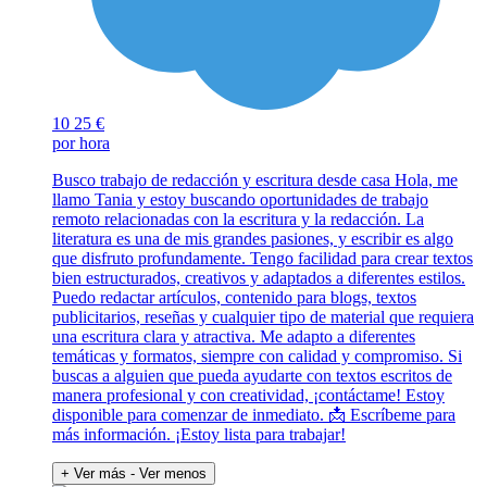
10
25 €
por hora
Busco trabajo de redacción y escritura desde casa Hola, me
llamo Tania y estoy buscando oportunidades de trabajo
remoto relacionadas con la escritura y la redacción. La
literatura es una de mis grandes pasiones, y escribir es algo
que disfruto profundamente. Tengo facilidad para crear textos
bien estructurados, creativos y adaptados a diferentes estilos.
Puedo redactar artículos, contenido para blogs, textos
publicitarios, reseñas y cualquier tipo de material que requiera
una escritura clara y atractiva. Me adapto a diferentes
temáticas y formatos, siempre con calidad y compromiso. Si
buscas a alguien que pueda ayudarte con textos escritos de
manera profesional y con creatividad, ¡contáctame! Estoy
disponible para comenzar de inmediato. 📩 Escríbeme para
más información. ¡Estoy lista para trabajar!
+ Ver más
- Ver menos