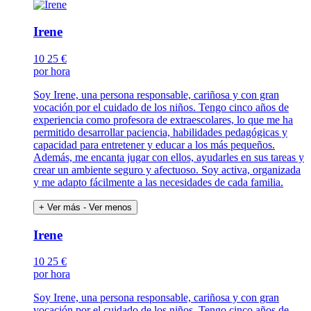
Irene
10
25 €
por hora
Soy Irene, una persona responsable, cariñosa y con gran
vocación por el cuidado de los niños. Tengo cinco años de
experiencia como profesora de extraescolares, lo que me ha
permitido desarrollar paciencia, habilidades pedagógicas y
capacidad para entretener y educar a los más pequeños.
Además, me encanta jugar con ellos, ayudarles en sus tareas y
crear un ambiente seguro y afectuoso. Soy activa, organizada
y me adapto fácilmente a las necesidades de cada familia.
+ Ver más
- Ver menos
Irene
10
25 €
por hora
Soy Irene, una persona responsable, cariñosa y con gran
vocación por el cuidado de los niños. Tengo cinco años de