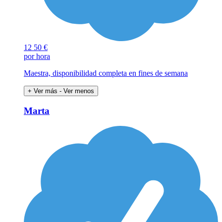
12
50 €
por hora
Maestra, disponibilidad completa en fines de semana
+ Ver más
- Ver menos
Marta