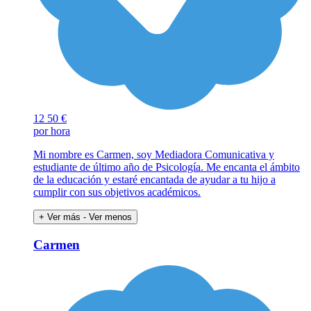
12
50 €
por hora
Mi nombre es Carmen, soy Mediadora Comunicativa y
estudiante de último año de Psicología. Me encanta el ámbito
de la educación y estaré encantada de ayudar a tu hijo a
cumplir con sus objetivos académicos.
+ Ver más
- Ver menos
Carmen