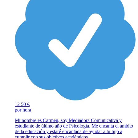
12
50 €
por hora
Mi nombre es Carmen, soy Mediadora Comunicativa y
estudiante de último año de Psicología. Me encanta el ámbito
de la educación y estaré encantada de ayudar a tu hijo a
cumplir con sus objetivos académicos.