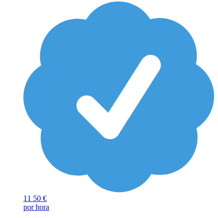
11
50 €
por hora