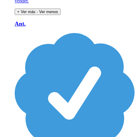
vender.
+ Ver más
- Ver menos
Ant.