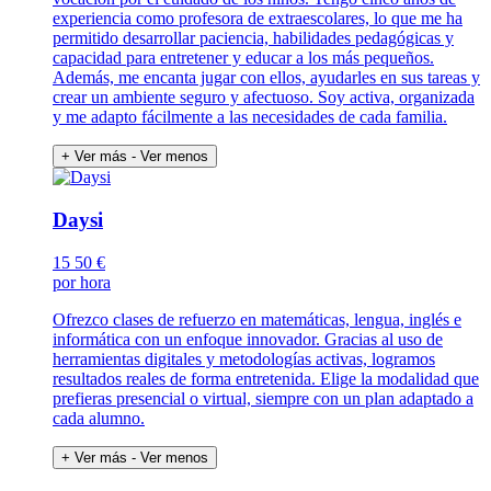
experiencia como profesora de extraescolares, lo que me ha
permitido desarrollar paciencia, habilidades pedagógicas y
capacidad para entretener y educar a los más pequeños.
Además, me encanta jugar con ellos, ayudarles en sus tareas y
crear un ambiente seguro y afectuoso. Soy activa, organizada
y me adapto fácilmente a las necesidades de cada familia.
+ Ver más
- Ver menos
Daysi
15
50 €
por hora
Ofrezco clases de refuerzo en matemáticas, lengua, inglés e
informática con un enfoque innovador. Gracias al uso de
herramientas digitales y metodologías activas, logramos
resultados reales de forma entretenida. Elige la modalidad que
prefieras presencial o virtual, siempre con un plan adaptado a
cada alumno.
+ Ver más
- Ver menos