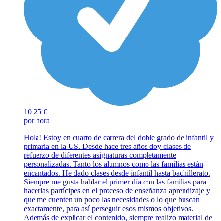
10
25 €
por hora
Hola! Estoy en cuarto de carrera del doble grado de infantil y
primaria en la US. Desde hace tres años doy clases de
refuerzo de diferentes asignaturas completamente
personalizadas. Tanto los alumnos como las familias están
encantados. He dado clases desde infantil hasta bachillerato.
Siempre me gusta hablar el primer día con las familias para
hacerlas partícipes en el proceso de enseñanza aprendizaje y
que me cuenten un poco las necesidades o lo que buscan
exactamente, para así perseguir esos mismos objetivos.
Además de explicar el contenido, siempre realizo material de