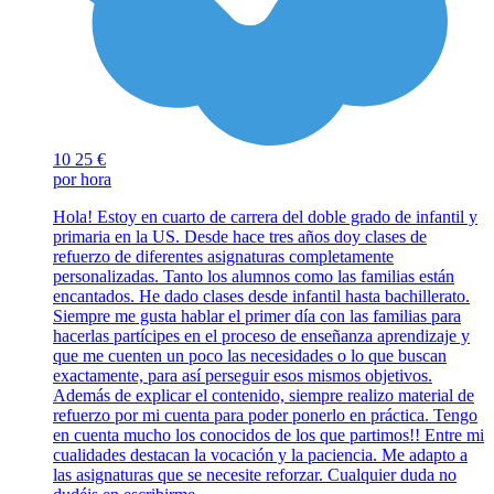
10
25 €
por hora
Hola! Estoy en cuarto de carrera del doble grado de infantil y
primaria en la US. Desde hace tres años doy clases de
refuerzo de diferentes asignaturas completamente
personalizadas. Tanto los alumnos como las familias están
encantados. He dado clases desde infantil hasta bachillerato.
Siempre me gusta hablar el primer día con las familias para
hacerlas partícipes en el proceso de enseñanza aprendizaje y
que me cuenten un poco las necesidades o lo que buscan
exactamente, para así perseguir esos mismos objetivos.
Además de explicar el contenido, siempre realizo material de
refuerzo por mi cuenta para poder ponerlo en práctica. Tengo
en cuenta mucho los conocidos de los que partimos!! Entre mi
cualidades destacan la vocación y la paciencia. Me adapto a
las asignaturas que se necesite reforzar. Cualquier duda no