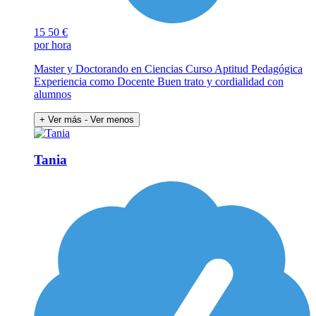
15
50 €
por hora
Master y Doctorando en Ciencias Curso Aptitud Pedagógica
Experiencia como Docente Buen trato y cordialidad con
alumnos
+ Ver más
- Ver menos
Tania