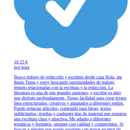
10
25 €
por hora
Busco trabajo de redacción y escritura desde casa Hola, me
llamo Tania y estoy buscando oportunidades de trabajo
remoto relacionadas con la escritura y la redacción. La
literatura es una de mis grandes pasiones, y escribir es algo
que disfruto profundamente. Tengo facilidad para crear textos
bien estructurados, creativos y adaptados a diferentes estilos.
Puedo redactar artículos, contenido para blogs, textos
publicitarios, reseñas y cualquier tipo de material que requiera
una escritura clara y atractiva. Me adapto a diferentes
temáticas y formatos, siempre con calidad y compromiso. Si
buscas a alguien que pueda ayudarte con textos escritos de