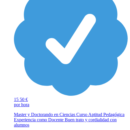
15
50 €
por hora
Master y Doctorando en Ciencias Curso Aptitud Pedagógica
Experiencia como Docente Buen trato y cordialidad con
alumnos