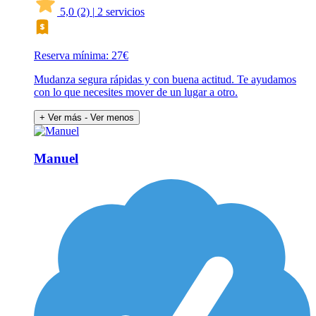
5,0
(2)
|
2 servicios
Reserva mínima: 27€
Mudanza segura rápidas y con buena actitud. Te ayudamos
con lo que necesites mover de un lugar a otro.
+ Ver más
- Ver menos
Manuel