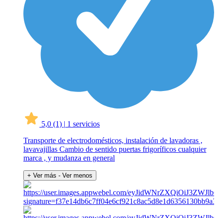
5,0
(1)
|
1 servicios
Transporte de electrodomésticos, instalación de lavadoras ,
lavavajillas Cambio de sentido puertas frigoríficos cualquier
marca , y mudanza en general
+ Ver más
- Ver menos