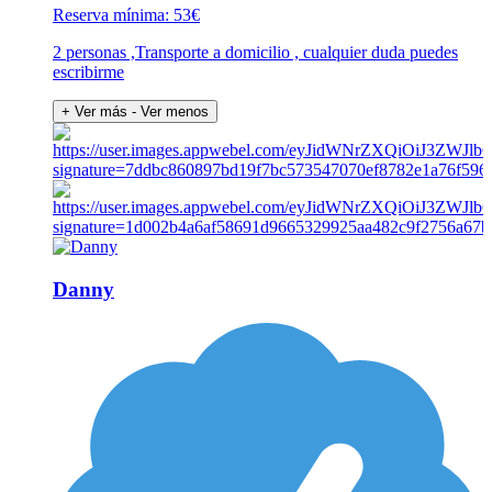
Reserva mínima: 53€
2 personas ,Transporte a domicilio , cualquier duda puedes
escribirme
+ Ver más
- Ver menos
Danny