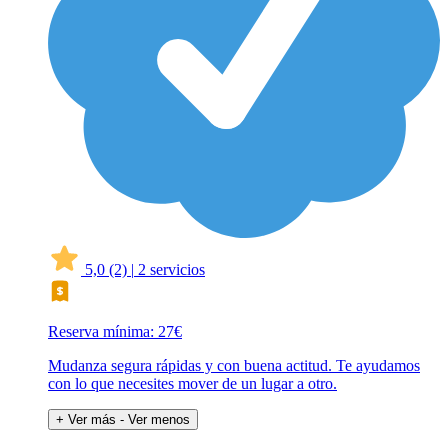
5,0
(2)
|
2 servicios
Reserva mínima: 27€
Mudanza segura rápidas y con buena actitud. Te ayudamos
con lo que necesites mover de un lugar a otro.
+ Ver más
- Ver menos