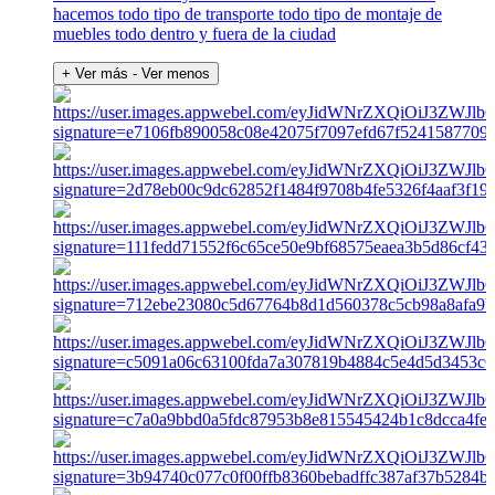
hacemos todo tipo de transporte todo tipo de montaje de
muebles todo dentro y fuera de la ciudad
+ Ver más
- Ver menos