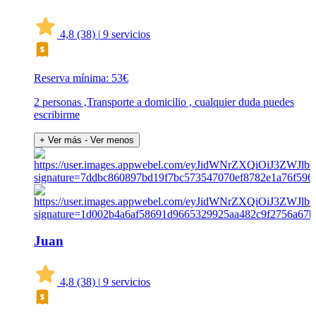
4,8
(38)
|
9 servicios
Reserva mínima: 53€
2 personas ,Transporte a domicilio , cualquier duda puedes
escribirme
+ Ver más
- Ver menos
Juan
4,8
(38)
|
9 servicios