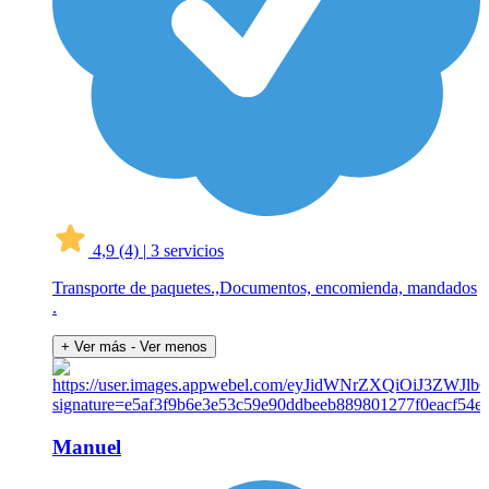
4,9
(4)
|
3 servicios
Transporte de paquetes.,Documentos, encomienda, mandados
.
+ Ver más
- Ver menos
Manuel