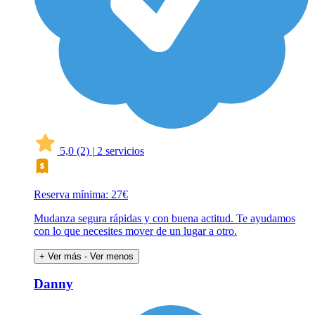
5,0
(2)
|
2 servicios
Reserva mínima: 27€
Mudanza segura rápidas y con buena actitud. Te ayudamos
con lo que necesites mover de un lugar a otro.
+ Ver más
- Ver menos
Danny