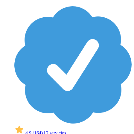
4,9
(164)
|
2 servicios