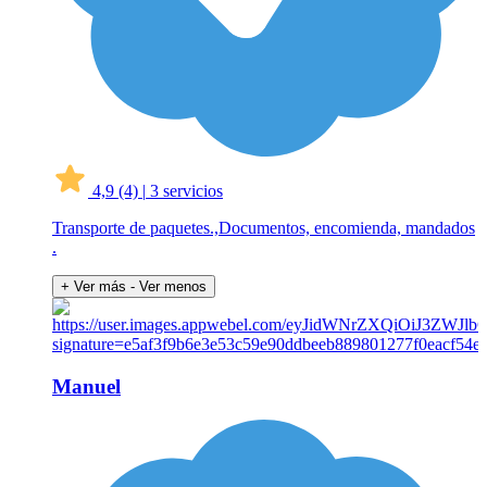
4,9
(4)
|
3 servicios
Transporte de paquetes.,Documentos, encomienda, mandados
.
+ Ver más
- Ver menos
Manuel