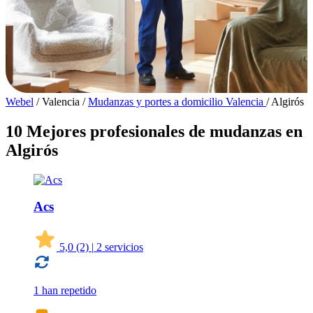
Webel
/
Valencia
/
Mudanzas y portes a domicilio Valencia
/
Algirós
10 Mejores profesionales de mudanzas en
Algirós
Acs
5,0
(2)
|
2 servicios
1 han repetido