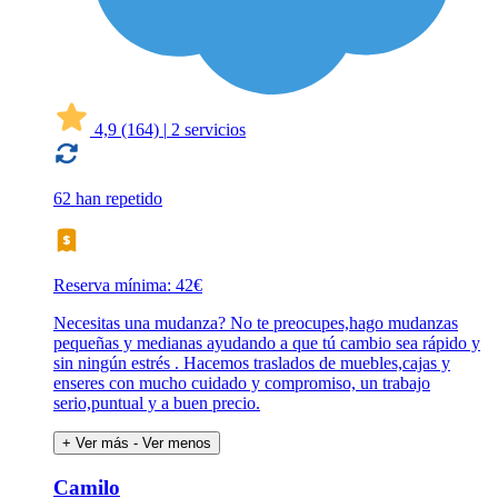
4,9
(164)
|
2 servicios
62 han repetido
Reserva mínima: 42€
Necesitas una mudanza? No te preocupes,hago mudanzas
pequeñas y medianas ayudando a que tú cambio sea rápido y
sin ningún estrés . Hacemos traslados de muebles,cajas y
enseres con mucho cuidado y compromiso, un trabajo
serio,puntual y a buen precio.
+ Ver más
- Ver menos
Camilo