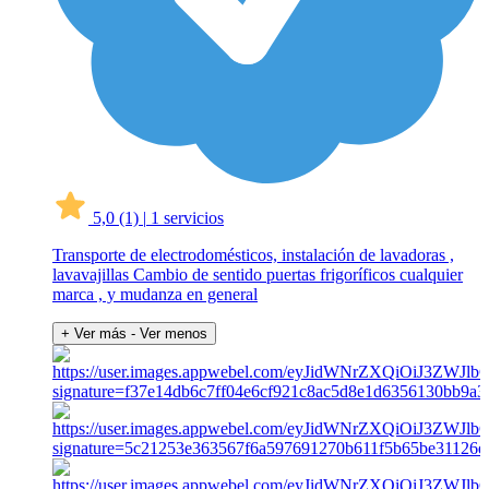
5,0
(1)
|
1 servicios
Transporte de electrodomésticos, instalación de lavadoras ,
lavavajillas Cambio de sentido puertas frigoríficos cualquier
marca , y mudanza en general
+ Ver más
- Ver menos