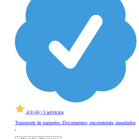
4,9
(4)
|
3 servicios
Transporte de paquetes.,Documentos, encomienda, mandados
.