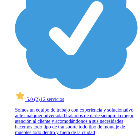
5,0
(2)
|
2 servicios
Somos un equipo de trabajo con experiencia y solucionativo
ante cualquier adversidad tratamos de darle siempre la mejor
atención al cliente y acomodándonos a sus necesidades
hacemos todo tipo de transporte todo tipo de montaje de
muebles todo dentro y fuera de la ciudad