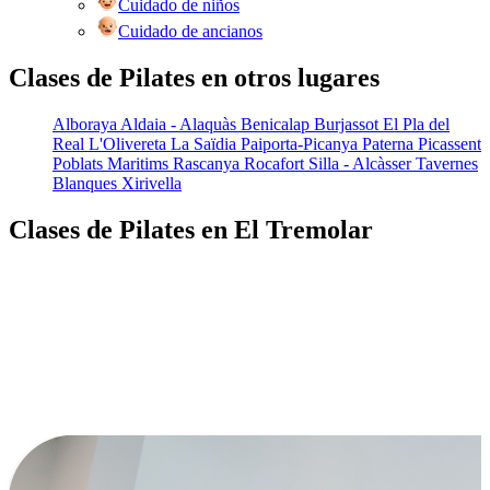
Cuidado de niños
Cuidado de ancianos
Clases de Pilates en otros lugares
Alboraya
Aldaia - Alaquàs
Benicalap
Burjassot
El Pla del
Real
L'Olivereta
La Saïdia
Paiporta-Picanya
Paterna
Picassent
Poblats Maritims
Rascanya
Rocafort
Silla - Alcàsser
Tavernes
Blanques
Xirivella
Clases de Pilates en El Tremolar