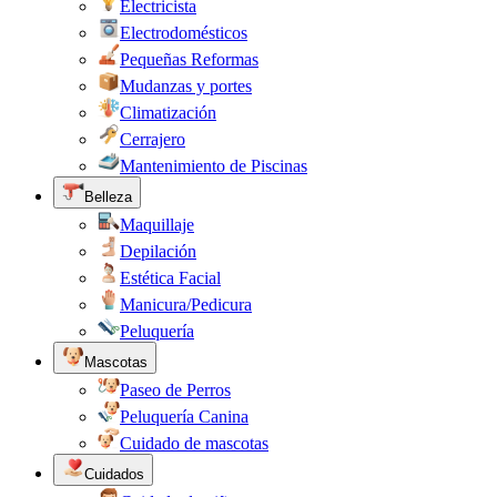
Electricista
Electrodomésticos
Pequeñas Reformas
Mudanzas y portes
Climatización
Cerrajero
Mantenimiento de Piscinas
Belleza
Maquillaje
Depilación
Estética Facial
Manicura/Pedicura
Peluquería
Mascotas
Paseo de Perros
Peluquería Canina
Cuidado de mascotas
Cuidados