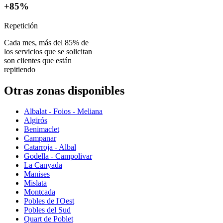
+85%
Repetición
Cada mes, más del 85% de
los servicios que se solicitan
son clientes que están
repitiendo
Otras zonas disponibles
Albalat - Foios - Meliana
Algirós
Benimaclet
Campanar
Catarroja - Albal
Godella - Campolivar
La Canyada
Manises
Mislata
Montcada
Pobles de l'Oest
Pobles del Sud
Quart de Poblet