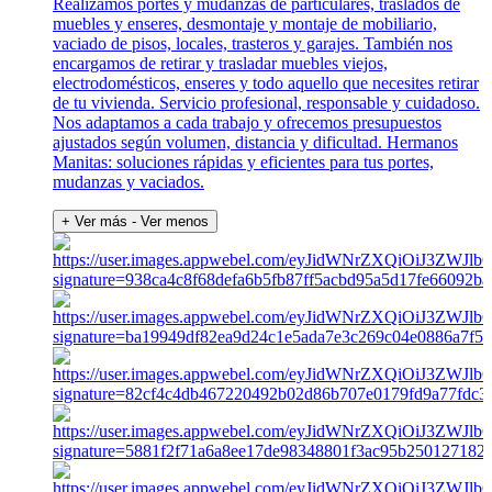
Realizamos portes y mudanzas de particulares, traslados de
muebles y enseres, desmontaje y montaje de mobiliario,
vaciado de pisos, locales, trasteros y garajes. También nos
encargamos de retirar y trasladar muebles viejos,
electrodomésticos, enseres y todo aquello que necesites retirar
de tu vivienda. Servicio profesional, responsable y cuidadoso.
Nos adaptamos a cada trabajo y ofrecemos presupuestos
ajustados según volumen, distancia y dificultad. Hermanos
Manitas: soluciones rápidas y eficientes para tus portes,
mudanzas y vaciados.
+ Ver más
- Ver menos