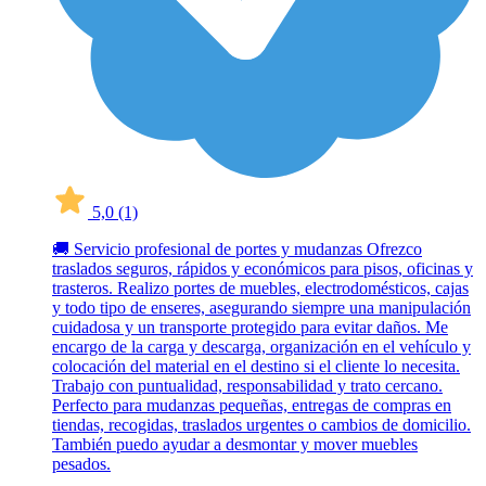
5,0
(1)
🚚 Servicio profesional de portes y mudanzas Ofrezco
traslados seguros, rápidos y económicos para pisos, oficinas y
trasteros. Realizo portes de muebles, electrodomésticos, cajas
y todo tipo de enseres, asegurando siempre una manipulación
cuidadosa y un transporte protegido para evitar daños. Me
encargo de la carga y descarga, organización en el vehículo y
colocación del material en el destino si el cliente lo necesita.
Trabajo con puntualidad, responsabilidad y trato cercano.
Perfecto para mudanzas pequeñas, entregas de compras en
tiendas, recogidas, traslados urgentes o cambios de domicilio.
También puedo ayudar a desmontar y mover muebles
pesados.