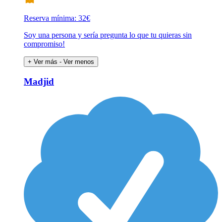
Reserva mínima: 32€
Soy una persona y sería pregunta lo que tu quieras sin
compromiso!
+ Ver más
- Ver menos
Madjid