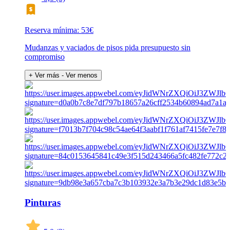
Reserva mínima: 53€
Mudanzas y vaciados de pisos pida presupuesto sin
compromiso
+ Ver más
- Ver menos
Pinturas