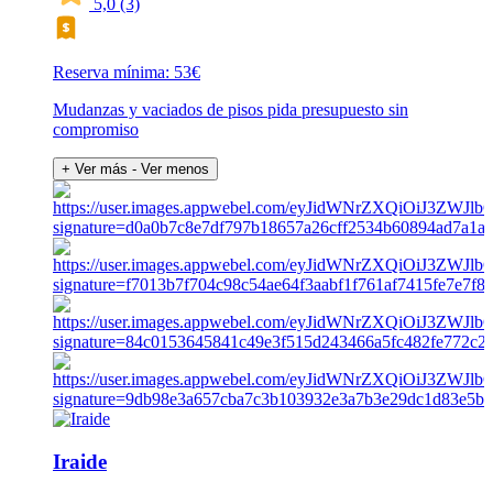
5,0
(3)
Reserva mínima: 53€
Mudanzas y vaciados de pisos pida presupuesto sin
compromiso
+ Ver más
- Ver menos
Iraide