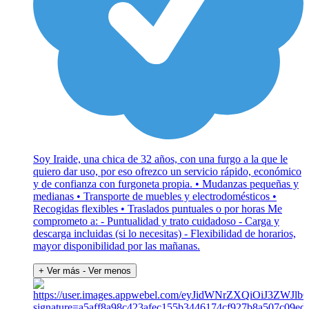
Soy Iraide, una chica de 32 años, con una furgo a la que le
quiero dar uso, por eso ofrezco un servicio rápido, económico
y de confianza con furgoneta propia. • Mudanzas pequeñas y
medianas • Transporte de muebles y electrodomésticos •
Recogidas flexibles • Traslados puntuales o por horas Me
comprometo a: - Puntualidad y trato cuidadoso - Carga y
descarga incluidas (si lo necesitas) - Flexibilidad de horarios,
mayor disponibilidad por las mañanas.
+ Ver más
- Ver menos