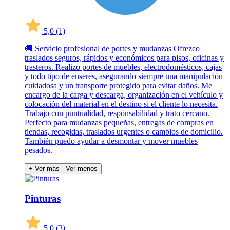
5,0
(1)
🚚 Servicio profesional de portes y mudanzas Ofrezco
traslados seguros, rápidos y económicos para pisos, oficinas y
trasteros. Realizo portes de muebles, electrodomésticos, cajas
y todo tipo de enseres, asegurando siempre una manipulación
cuidadosa y un transporte protegido para evitar daños. Me
encargo de la carga y descarga, organización en el vehículo y
colocación del material en el destino si el cliente lo necesita.
Trabajo con puntualidad, responsabilidad y trato cercano.
Perfecto para mudanzas pequeñas, entregas de compras en
tiendas, recogidas, traslados urgentes o cambios de domicilio.
También puedo ayudar a desmontar y mover muebles
pesados.
+ Ver más
- Ver menos
Pinturas
5,0
(3)