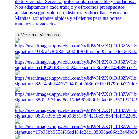
de tu vivienda. Servicio profesional, responsable y cuidadoso.
Nos adaptamos a cada trabajo y ofrecemos presupuestos
ajustados según volumen, distancia y dificultad. Hermanos
Manitas: soluciones rápidas y eficientes para tus portes,
mudanzas y vaciados.
+ Ver más
- Ver menos