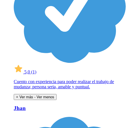
5,0
(1)
Cuento con experiencia para poder realizar el trabajo de
mudanza; persona seria, amable y puntual.
+ Ver más
- Ver menos
Jhan