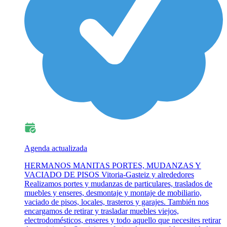
Agenda actualizada
HERMANOS MANITAS PORTES, MUDANZAS Y
VACIADO DE PISOS Vitoria-Gasteiz y alrededores
Realizamos portes y mudanzas de particulares, traslados de
muebles y enseres, desmontaje y montaje de mobiliario,
vaciado de pisos, locales, trasteros y garajes. También nos
encargamos de retirar y trasladar muebles viejos,
electrodomésticos, enseres y todo aquello que necesites retirar