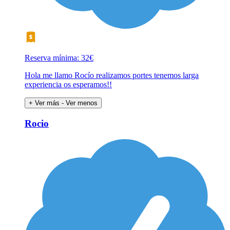
Reserva mínima: 32€
Hola me llamo Rocío realizamos portes tenemos larga
experiencia os esperamos!!
+ Ver más
- Ver menos
Rocio