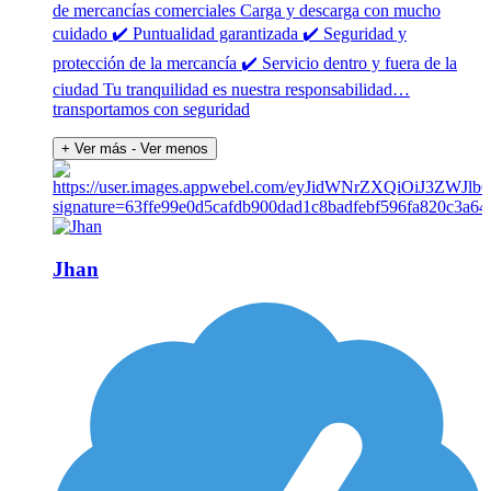
de mercancías comerciales Carga y descarga con mucho
cuidado ✔️ Puntualidad garantizada ✔️ Seguridad y
protección de la mercancía ✔️ Servicio dentro y fuera de la
ciudad Tu tranquilidad es nuestra responsabilidad…
transportamos con seguridad
+ Ver más
- Ver menos
Jhan