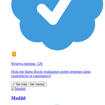
Reserva mínima: 32€
Hola me llamo Rocío realizamos portes tenemos larga
experiencia os esperamos!!
+ Ver más
- Ver menos
Madjid