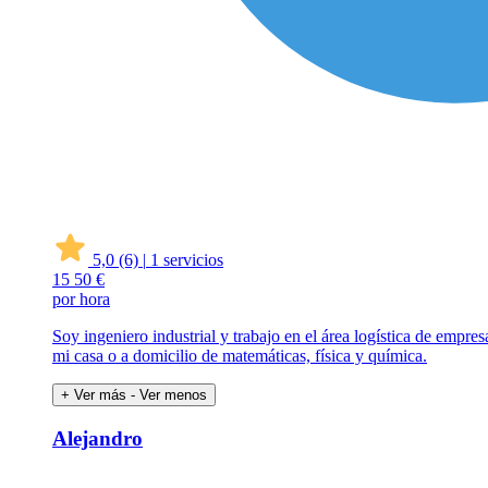
5,0
(6)
|
1 servicios
15
50 €
por hora
Soy ingeniero industrial y trabajo en el área logística de empre
mi casa o a domicilio de matemáticas, física y química.
+ Ver más
- Ver menos
Alejandro