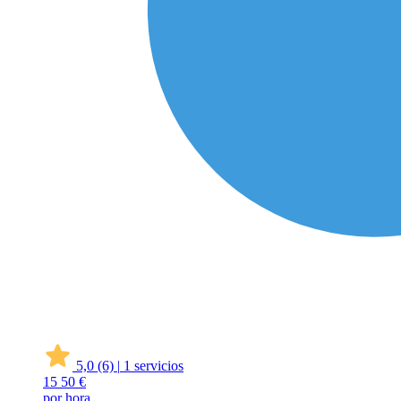
5,0
(6)
|
1 servicios
15
50 €
por hora