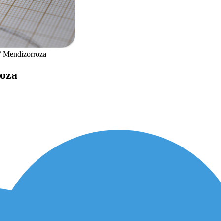
/
Mendizorroza
roza