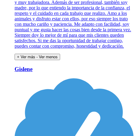
y muy trabajadora. Además de ser profesional, también soy
madre, por lo que entiendo la importancia de la confianza, el
respeto y el cuidado en cada trabajo que realizo. Amo a los
animales y disfruto estar con ellos, por eso siempre los trato
con mucho cariño y paciencia. Me adapto con facilidad, soy
puntual y me gusta hacer las cosas bien desde la primera vez.
Siempre doy lo mejor de mí para que mis clientes queden
satisfechos. Si me das la oportunidad de trabajar contigo,
puedes contar con compromiso, honestidad y dedicación.
+ Ver más
- Ver menos
Gislene