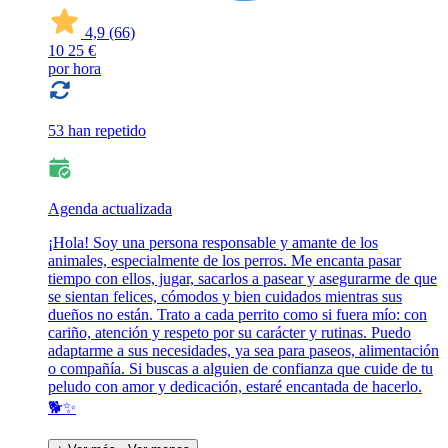
4,9
(66)
10
25 €
por hora
53 han repetido
Agenda actualizada
¡Hola! Soy una persona responsable y amante de los
animales, especialmente de los perros. Me encanta pasar
tiempo con ellos, jugar, sacarlos a pasear y asegurarme de que
se sientan felices, cómodos y bien cuidados mientras sus
dueños no están. Trato a cada perrito como si fuera mío: con
cariño, atención y respeto por su carácter y rutinas. Puedo
adaptarme a sus necesidades, ya sea para paseos, alimentación
o compañía. Si buscas a alguien de confianza que cuide de tu
peludo con amor y dedicación, estaré encantada de hacerlo.
🐕✨