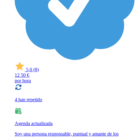
5,0
(8)
12
50 €
por hora
4 han repetido
Agenda actualizada
Soy una persona responsable, puntual y amante de los