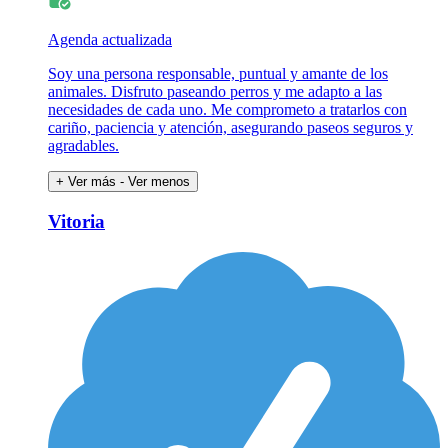
Agenda actualizada
Soy una persona responsable, puntual y amante de los
animales. Disfruto paseando perros y me adapto a las
necesidades de cada uno. Me comprometo a tratarlos con
cariño, paciencia y atención, asegurando paseos seguros y
agradables.
+ Ver más
- Ver menos
Vitoria