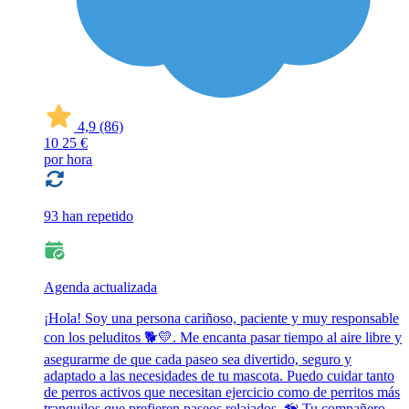
4,9
(86)
10
25 €
por hora
93 han repetido
Agenda actualizada
¡Hola! Soy una persona cariñoso, paciente y muy responsable
con los peluditos 🐕💛. Me encanta pasar tiempo al aire libre y
asegurarme de que cada paseo sea divertido, seguro y
adaptado a las necesidades de tu mascota. Puedo cuidar tanto
de perros activos que necesitan ejercicio como de perritos más
tranquilos que prefieren paseos relajados. 🦮 Tu compañero