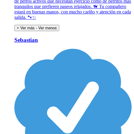
de perros activos que necesitan ejercicio como de perritos más
tranquilos que prefieren paseos relajados. 🦮 Tu compañero
estará en buenas manos, con mucho cariño y atención en cada
salida. 🐾✨
+ Ver más
- Ver menos
Sebastian