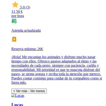
5,0
(3)
11
50 €
por hora
Agenda actualizada
Reserva mínima: 26€
¡Hola! Me encantan los animales y disfruto mucho pasar
tiempo con ellos. Ofrezco paseos adaptados al ritmo y las
necesidades de cada perro, siempre con paciencia, cariño y
responsabilidad. Mi prioridad es que tu mascota disfrute del
paseo, se sienta segura y reciba toda la atención que merece.
Puedes contar conmigo para cuidar de tu compañero como si
fuera mío.
+ Ver más
- Ver menos
Lucas