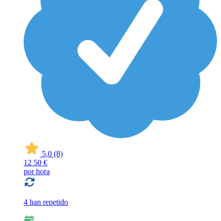
5,0
(8)
12
50 €
por hora
4 han repetido