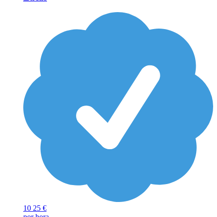
10
25 €
por hora