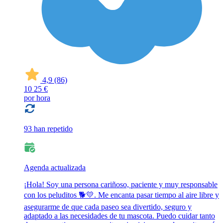
4,9
(86)
10
25 €
por hora
93 han repetido
Agenda actualizada
¡Hola! Soy una persona cariñoso, paciente y muy responsable
con los peluditos 🐕💛. Me encanta pasar tiempo al aire libre y
asegurarme de que cada paseo sea divertido, seguro y
adaptado a las necesidades de tu mascota. Puedo cuidar tanto