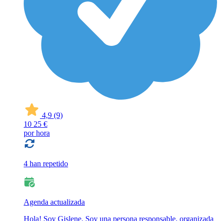
4,9
(9)
10
25 €
por hora
4 han repetido
Agenda actualizada
Hola! Soy Gislene. Soy una persona responsable, organizada