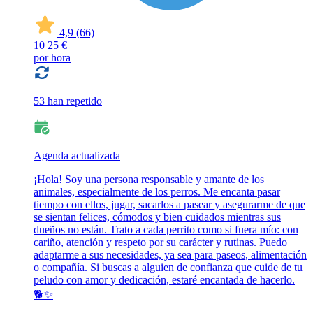
4,9
(66)
10
25 €
por hora
53 han repetido
Agenda actualizada
¡Hola! Soy una persona responsable y amante de los
animales, especialmente de los perros. Me encanta pasar
tiempo con ellos, jugar, sacarlos a pasear y asegurarme de que
se sientan felices, cómodos y bien cuidados mientras sus
dueños no están. Trato a cada perrito como si fuera mío: con
cariño, atención y respeto por su carácter y rutinas. Puedo
adaptarme a sus necesidades, ya sea para paseos, alimentación
o compañía. Si buscas a alguien de confianza que cuide de tu
peludo con amor y dedicación, estaré encantada de hacerlo.
🐕✨