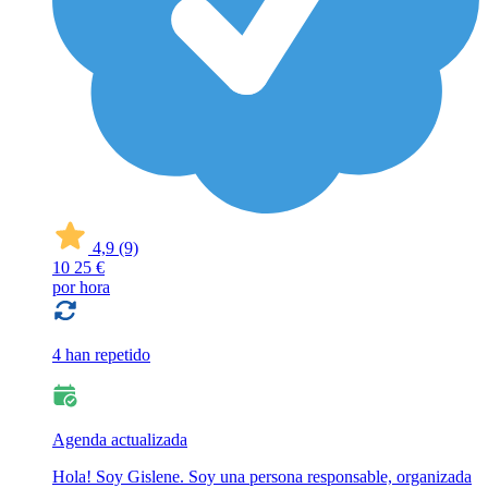
4,9
(9)
10
25 €
por hora
4 han repetido
Agenda actualizada
Hola! Soy Gislene. Soy una persona responsable, organizada