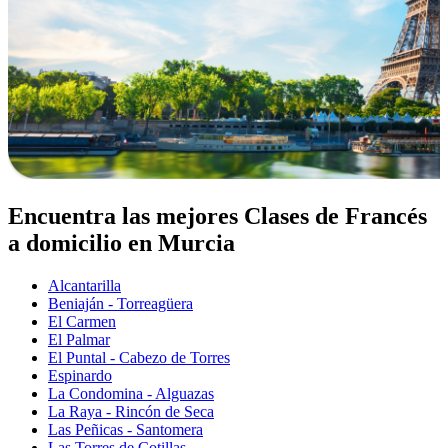
Encuentra las mejores Clases de Francés
a domicilio en Murcia
Alcantarilla
Beniaján - Torreagüera
El Carmen
El Palmar
El Puntal - Cabezo de Torres
Espinardo
La Condomina - Alguazas
La Raya - Rincón de Seca
Las Peñicas - Santomera
Las Torres de Cotillas