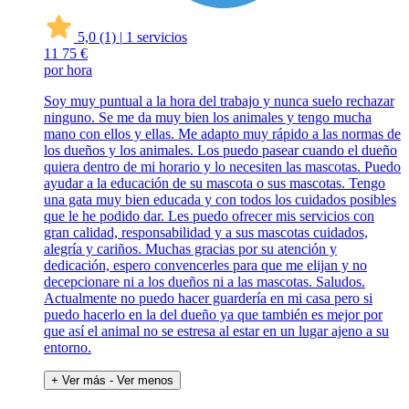
5,0
(1)
|
1 servicios
11
75 €
por hora
Soy muy puntual a la hora del trabajo y nunca suelo rechazar
ninguno. Se me da muy bien los animales y tengo mucha
mano con ellos y ellas. Me adapto muy rápido a las normas de
los dueños y los animales. Los puedo pasear cuando el dueño
quiera dentro de mi horario y lo necesiten las mascotas. Puedo
ayudar a la educación de su mascota o sus mascotas. Tengo
una gata muy bien educada y con todos los cuidados posibles
que le he podido dar. Les puedo ofrecer mis servicios con
gran calidad, responsabilidad y a sus mascotas cuidados,
alegría y cariños. Muchas gracias por su atención y
dedicación, espero convencerles para que me elijan y no
decepcionare ni a los dueños ni a las mascotas. Saludos.
Actualmente no puedo hacer guardería en mi casa pero si
puedo hacerlo en la del dueño ya que también es mejor por
que así el animal no se estresa al estar en un lugar ajeno a su
entorno.
+ Ver más
- Ver menos