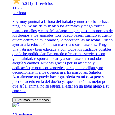
5,0
(1)
|
1 servicios
11
75 €
por hora
Soy muy puntual a la hora del trabajo y nunca suelo rechazar
ninguno. Se me da muy bien los animales y tengo mucha
mano con ellos y ellas. Me adapto muy rápido a las normas de
los dueños y los animales. Los puedo pasear cuando el dueño
quiera dentro de mi horario y lo necesiten las mascotas. Puedo
ayudar a la educación de su mascota o sus mascotas. Tengo
una gata muy bien educada y con todos los cuidados posibles
que le he podido dar. Les puedo ofrecer mis servicios con
gran calidad, responsabilidad y a sus mascotas cuidados,
alegría y cariños. Muchas gracias por su atención y
dedicación, espero convencerles para que me elijan y no
decepcionare ni a los dueños ni a las mascotas. Saludos.
Actualmente no puedo hacer guardería en mi casa pero si
puedo hacerlo en la del dueño ya que también es mejor por
que así el animal no se estresa al estar en un lugar ajeno a su
entorno.
+ Ver más
- Ver menos
Gianinna