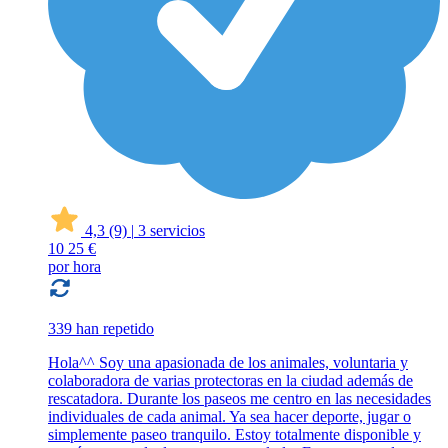
4,3
(9)
|
3 servicios
10
25 €
por hora
339 han repetido
Hola^^ Soy una apasionada de los animales, voluntaria y
colaboradora de varias protectoras en la ciudad además de
rescatadora. Durante los paseos me centro en las necesidades
individuales de cada animal. Ya sea hacer deporte, jugar o
simplemente paseo tranquilo. Estoy totalmente disponible y