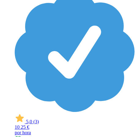
5,0
(3)
10
25 €
por hora