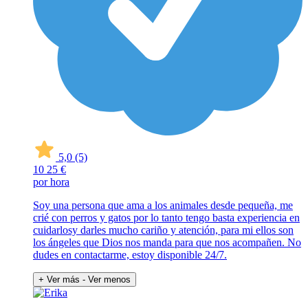
5,0
(5)
10
25 €
por hora
Soy una persona que ama a los animales desde pequeña, me
crié con perros y gatos por lo tanto tengo basta experiencia en
cuidarlosy darles mucho cariño y atención, para mi ellos son
los ángeles que Dios nos manda para que nos acompañen. No
dudes en contactarme, estoy disponible 24/7.
+ Ver más
- Ver menos