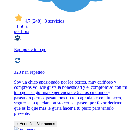
4,7
(248)
|
3 servicios
11
50 €
por hora
Equipo de trabajo
328 han repetido
Soy un chico apasionado por los perros, muy cariñoso y
comprensivo. Me gusta la honestidad y el compromiso con mi
trabajo. Tengo una experiencia de 6 años cuidando y
paseando perros, pasaremos un rato agradable con tu perro,
seguro va a quedar a gusto con su paseo, por favor decirme
que es lo que más le gusta hacer a tu perro para tenerlo
presente.
+ Ver más
- Ver menos