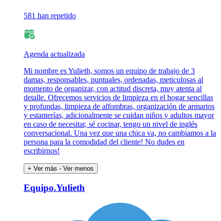
581 han repetido
Agenda actualizada
Mi nombre es Yulieth, somos un equipo de trabajo de 3
damas, responsables, puntuales, ordenadas, meticulosas al
momento de organizar, con actitud discreta, muy atenta al
detalle. Ofrecemos servicios de limpieza en el hogar sencillas
y profundas, limpieza de alfombras, organización de armarios
y estanterías, adicionalmente se cuidan niños y adultos mayor
en caso de necesitar, sé cocinar, tengo un nivel de inglés
conversacional. Una vez que una chica va, no cambiamos a la
persona para la comodidad del cliente! No dudes en
escribirnos!
+ Ver más
- Ver menos
Equipo.Yulieth