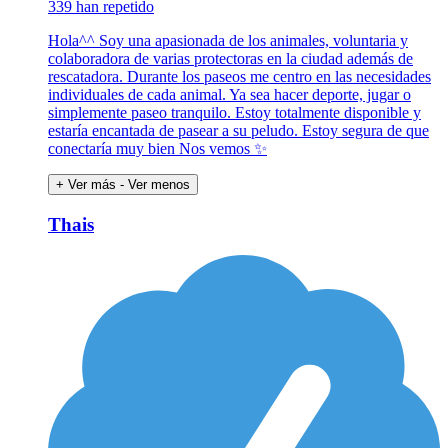
339 han repetido
Hola^^ Soy una apasionada de los animales, voluntaria y
colaboradora de varias protectoras en la ciudad además de
rescatadora. Durante los paseos me centro en las necesidades
individuales de cada animal. Ya sea hacer deporte, jugar o
simplemente paseo tranquilo. Estoy totalmente disponible y
estaría encantada de pasear a su peludo. Estoy segura de que
conectaría muy bien Nos vemos ✨
+ Ver más
- Ver menos
Thais