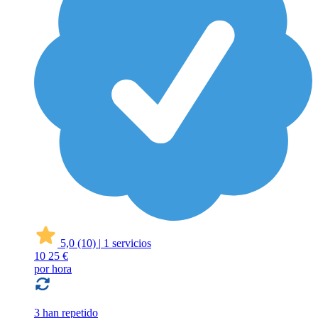
5,0
(10)
|
1 servicios
10
25 €
por hora
3 han repetido