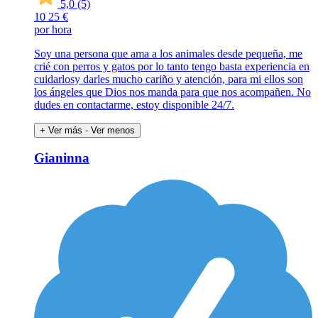
5,0
(5)
10
25 €
por hora
Soy una persona que ama a los animales desde pequeña, me
crié con perros y gatos por lo tanto tengo basta experiencia en
cuidarlosy darles mucho cariño y atención, para mi ellos son
los ángeles que Dios nos manda para que nos acompañen. No
dudes en contactarme, estoy disponible 24/7.
+ Ver más
- Ver menos
Gianinna