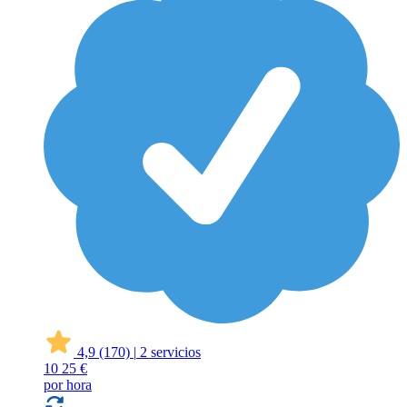
4,9
(170)
|
2 servicios
10
25 €
por hora