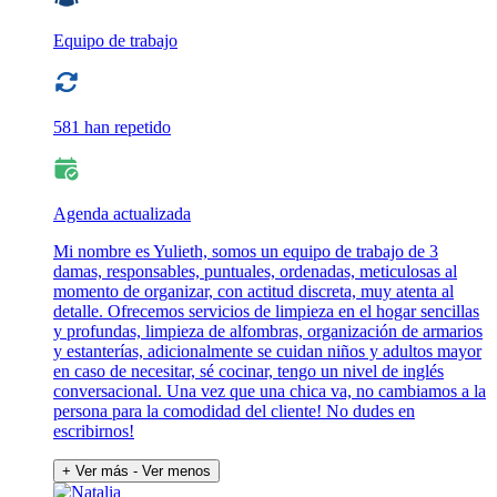
Equipo de trabajo
581 han repetido
Agenda actualizada
Mi nombre es Yulieth, somos un equipo de trabajo de 3
damas, responsables, puntuales, ordenadas, meticulosas al
momento de organizar, con actitud discreta, muy atenta al
detalle. Ofrecemos servicios de limpieza en el hogar sencillas
y profundas, limpieza de alfombras, organización de armarios
y estanterías, adicionalmente se cuidan niños y adultos mayor
en caso de necesitar, sé cocinar, tengo un nivel de inglés
conversacional. Una vez que una chica va, no cambiamos a la
persona para la comodidad del cliente! No dudes en
escribirnos!
+ Ver más
- Ver menos