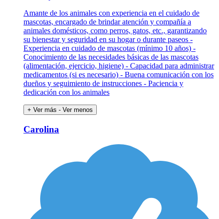
Amante de los animales con experiencia en el cuidado de
mascotas, encargado de brindar atención y compañía a
animales domésticos, como perros, gatos, etc., garantizando
su bienestar y seguridad en su hogar o durante paseos -
Experiencia en cuidado de mascotas (mínimo 10 años) -
Conocimiento de las necesidades básicas de las mascotas
(alimentación, ejercicio, higiene) - Capacidad para administrar
medicamentos (si es necesario) - Buena comunicación con los
dueños y seguimiento de instrucciones - Paciencia y
dedicación con los animales
+ Ver más
- Ver menos
Carolina