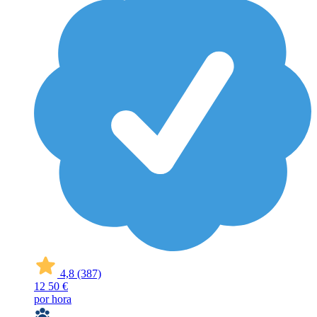
4,8
(387)
12
50 €
por hora