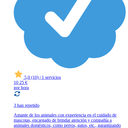
5,0
(10)
|
1 servicios
10
25 €
por hora
3 han repetido
Amante de los animales con experiencia en el cuidado de
mascotas, encargado de brindar atención y compañía a
animales domésticos, como perros, gatos, etc., garantizando