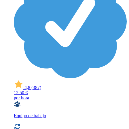
4,8
(387)
12
50 €
por hora
Equipo de trabajo