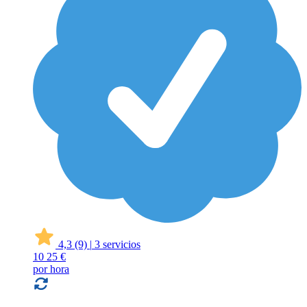
4,3
(9)
|
3 servicios
10
25 €
por hora