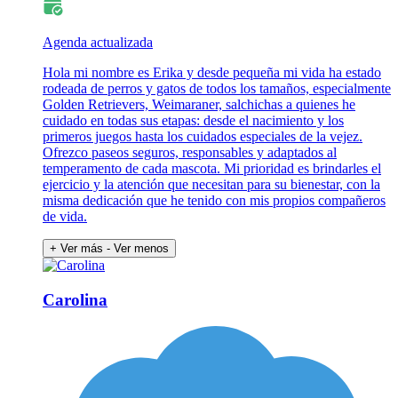
Agenda actualizada
Hola mi nombre es Erika y desde pequeña mi vida ha estado
rodeada de perros y gatos de todos los tamaños, especialmente
Golden Retrievers, Weimaraner, salchichas a quienes he
cuidado en todas sus etapas: desde el nacimiento y los
primeros juegos hasta los cuidados especiales de la vejez.
Ofrezco paseos seguros, responsables y adaptados al
temperamento de cada mascota. Mi prioridad es brindarles el
ejercicio y la atención que necesitan para su bienestar, con la
misma dedicación que he tenido con mis propios compañeros
de vida.
+ Ver más
- Ver menos
Carolina