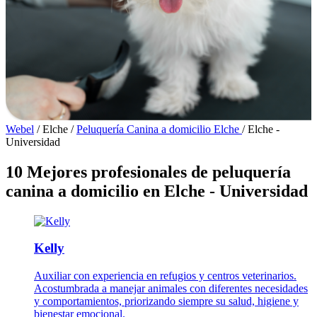
Webel
/
Elche
/
Peluquería Canina a domicilio Elche
/
Elche -
Universidad
10 Mejores profesionales de peluquería
canina a domicilio en Elche - Universidad
Kelly
Auxiliar con experiencia en refugios y centros veterinarios.
Acostumbrada a manejar animales con diferentes necesidades
y comportamientos, priorizando siempre su salud, higiene y
bienestar emocional.