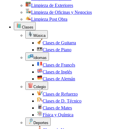
Limpieza de Exteriores
Limpieza de Oficinas y Negocios
Limpieza Post Obra
Clases
Música
Clases de Guitarra
Clases de Piano
Idiomas
Clases de Francés
Clases de Inglés
Clases de Alemán
Colegio
Clases de Refuerzo
Clases de D. Técnico
Clases de Mates
Física y Química
Deportes