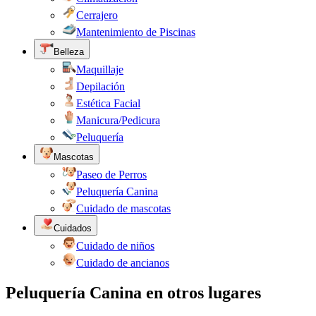
Cerrajero
Mantenimiento de Piscinas
Belleza
Maquillaje
Depilación
Estética Facial
Manicura/Pedicura
Peluquería
Mascotas
Paseo de Perros
Peluquería Canina
Cuidado de mascotas
Cuidados
Cuidado de niños
Cuidado de ancianos
Peluquería Canina en otros lugares