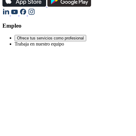
Empleo
Ofrece tus servicios como profesional
Trabaja en nuestro equipo
Legal
Términos y condiciones
Política de privacidad
Política de cookies
Política de cancelación
Aviso legal
Webel®
Webelapp Technologies S.L.
Última actualización: 6/8/2026, a las 4:22