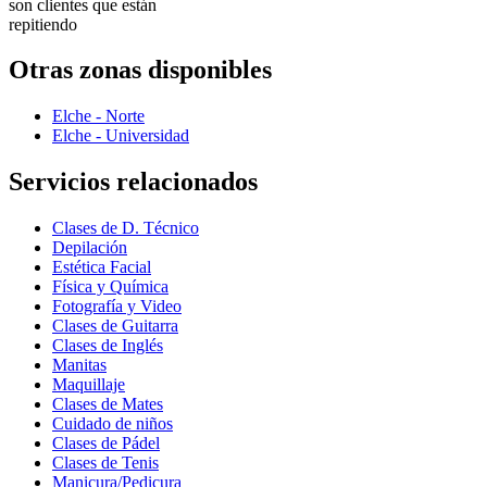
son clientes que están
repitiendo
Otras zonas disponibles
Elche - Norte
Elche - Universidad
Servicios relacionados
Clases de D. Técnico
Depilación
Estética Facial
Física y Química
Fotografía y Video
Clases de Guitarra
Clases de Inglés
Manitas
Maquillaje
Clases de Mates
Cuidado de niños
Clases de Pádel
Clases de Tenis
Manicura/Pedicura