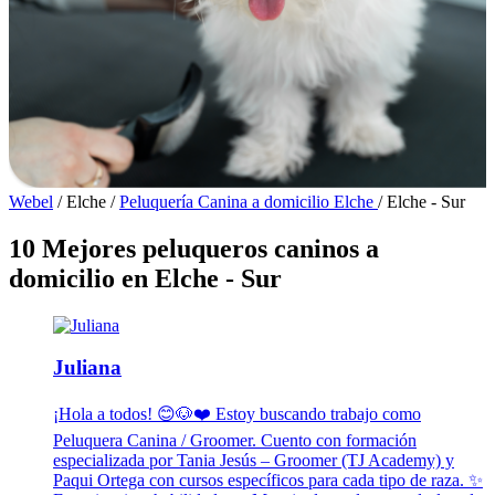
Webel
/
Elche
/
Peluquería Canina a domicilio Elche
/
Elche - Sur
10 Mejores peluqueros caninos a
domicilio en Elche - Sur
Juliana
¡Hola a todos! 😊🐶❤️ Estoy buscando trabajo como
Peluquera Canina / Groomer. Cuento con formación
especializada por Tania Jesús – Groomer (TJ Academy) y
Paqui Ortega con cursos específicos para cada tipo de raza. ✨