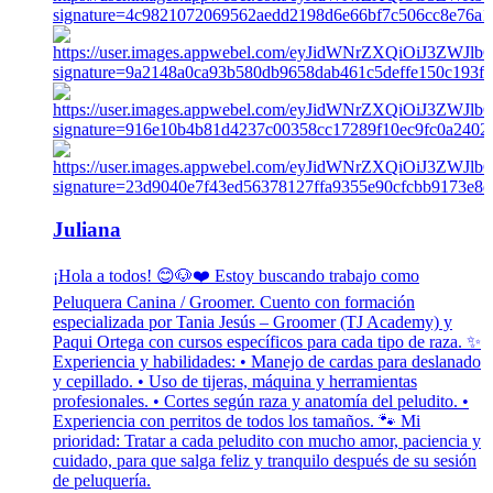
Juliana
¡Hola a todos! 😊🐶❤️ Estoy buscando trabajo como
Peluquera Canina / Groomer. Cuento con formación
especializada por Tania Jesús – Groomer (TJ Academy) y
Paqui Ortega con cursos específicos para cada tipo de raza. ✨
Experiencia y habilidades: • Manejo de cardas para deslanado
y cepillado. • Uso de tijeras, máquina y herramientas
profesionales. • Cortes según raza y anatomía del peludito. •
Experiencia con perritos de todos los tamaños. 🐾 Mi
prioridad: Tratar a cada peludito con mucho amor, paciencia y
cuidado, para que salga feliz y tranquilo después de su sesión
de peluquería.