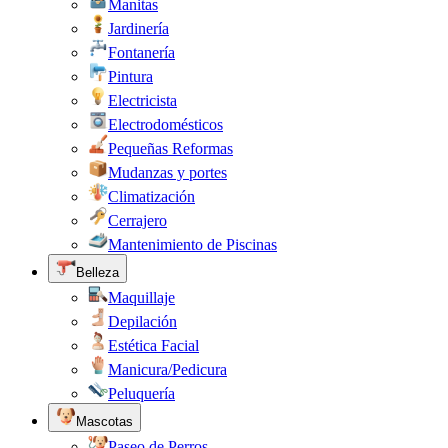
Manitas
Jardinería
Fontanería
Pintura
Electricista
Electrodomésticos
Pequeñas Reformas
Mudanzas y portes
Climatización
Cerrajero
Mantenimiento de Piscinas
Belleza
Maquillaje
Depilación
Estética Facial
Manicura/Pedicura
Peluquería
Mascotas
Paseo de Perros