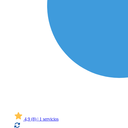
4,9
(8)
|
1 servicios