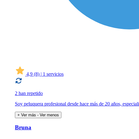
4,9
(8)
|
1 servicios
2 han repetido
Soy peluquera profesional desde hace más de 20 años, especiali
+ Ver más
- Ver menos
Bruna