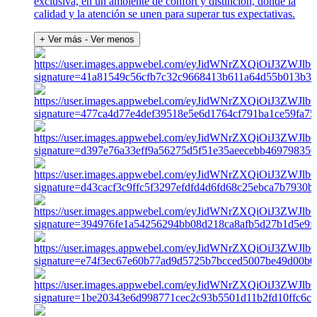
exclusiva, en un ambiente de confort y distinción, donde la
calidad y la atención se unen para superar tus expectativas.
+ Ver más
- Ver menos