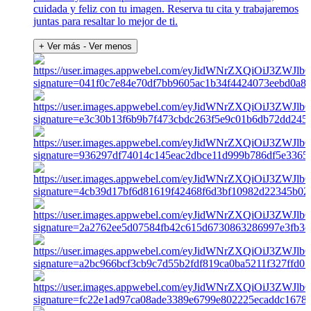
cuidada y feliz con tu imagen. Reserva tu cita y trabajaremos
juntas para resaltar lo mejor de ti.
+ Ver más
- Ver menos