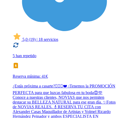
5,0
(19)
|
18 servicios
5 han repetido
Reserva mínima: 41€
¿Estás próxima a casarte?👰🏻‍♀️❤️ ¡Tenemos la PROMOCIÓN
PERFECTA para que luzcas fabulosa en tu boda😍🫶
Conoce a nuestras clientes, NOVIAS que nos permiten
destacar su BELLEZA NATURAL para ese gran día. ✨Fotos
de NOVIAS REALES. 💄RESERVA TU CITA con
Alexander Casas Maquillador de Artistas y Yolmel Ricardo
Hernández Peinador y ambos ESPECIALISTA EN