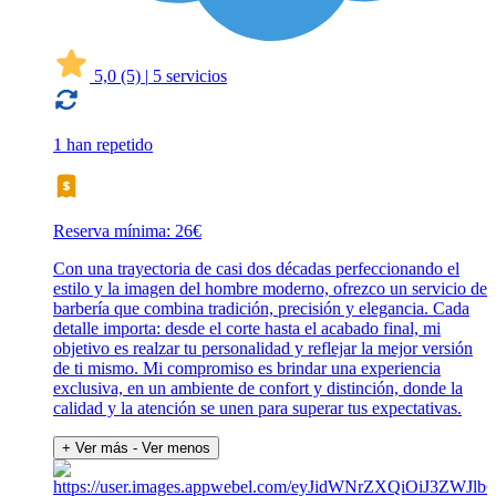
5,0
(5)
|
5 servicios
1 han repetido
Reserva mínima: 26€
Con una trayectoria de casi dos décadas perfeccionando el
estilo y la imagen del hombre moderno, ofrezco un servicio de
barbería que combina tradición, precisión y elegancia. Cada
detalle importa: desde el corte hasta el acabado final, mi
objetivo es realzar tu personalidad y reflejar la mejor versión
de ti mismo. Mi compromiso es brindar una experiencia
exclusiva, en un ambiente de confort y distinción, donde la
calidad y la atención se unen para superar tus expectativas.
+ Ver más
- Ver menos