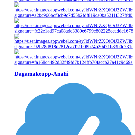
Dagamakeupp-Anahi