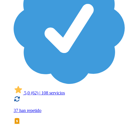
5,0
(62)
|
108 servicios
37 han repetido