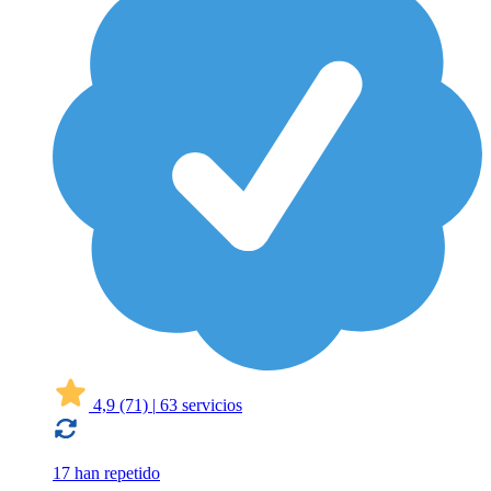
4,9
(71)
|
63 servicios
17 han repetido