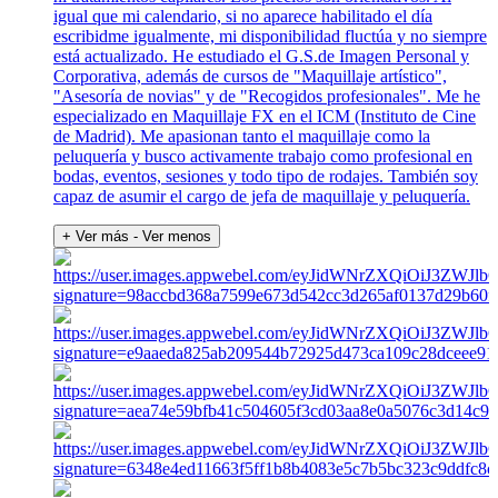
igual que mi calendario, si no aparece habilitado el día
escribidme igualmente, mi disponibilidad fluctúa y no siempre
está actualizado. He estudiado el G.S.de Imagen Personal y
Corporativa, además de cursos de "Maquillaje artístico",
"Asesoría de novias" y de "Recogidos profesionales". Me he
especializado en Maquillaje FX en el ICM (Instituto de Cine
de Madrid). Me apasionan tanto el maquillaje como la
peluquería y busco activamente trabajo como profesional en
bodas, eventos, sesiones y todo tipo de rodajes. También soy
capaz de asumir el cargo de jefa de maquillaje y peluquería.
+ Ver más
- Ver menos