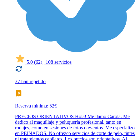
5,0
(62)
|
108 servicios
37 han repetido
Reserva mínima: 52€
PRECIOS ORIENTATIVOS Hola! Me llamo Carola. Me
dedico al maquillaje y peluquería profesional, tanto en
rodajes, como en sesiones de fotos o eventos. Me especializo
en PEINADOS. No ofrezco servicios de corte de pelo, tintes
ni tratamientos capilares. Los precios son orientativos. Al