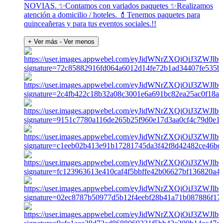
NOVIAS. ✨Contamos con variados paquetes ✨Realizamos
atención a domicilio / hoteles. 💄Tenemos paquetes para
quinceañeras y para tus eventos sociales.!!
+ Ver más
- Ver menos