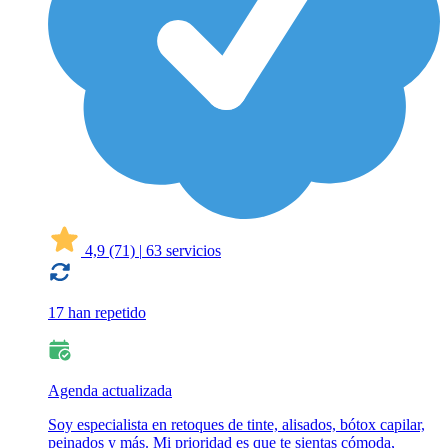
4,9
(71)
|
63 servicios
17 han repetido
Agenda actualizada
Soy especialista en retoques de tinte, alisados, bótox capilar,
peinados y más. Mi prioridad es que te sientas cómoda,