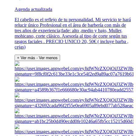
Agenda actualizada
El cabello es el reflejo de tu personalidad. Mi servicio te hará
relucir único Profesional en el área de barbería con más de
tres años de experiencia;fade: alto ,medio y bajo, Muller,
mohicano, corte clásico. Asesoría al tipo de corte según tus
rasgos faciales . PRECIO UNICO 20, 50€ ( incluye barba ,
cejas)
+ Ver más
- Ver menos