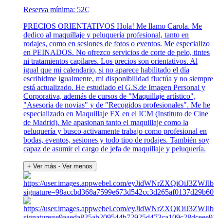
Reserva mínima: 52€
PRECIOS ORIENTATIVOS Hola! Me llamo Carola. Me
dedico al maquillaje y peluquería profesional, tanto en
rodajes, como en sesiones de fotos o eventos. Me especializo
en PEINADOS. No ofrezco servicios de corte de pelo, tintes
ni tratamientos capilares. Los precios son orientativos. Al
igual que mi calendario, si no aparece habilitado el día
escribidme igualmente, mi disponibilidad fluctúa y no siempre
está actualizado. He estudiado el G.S.de Imagen Personal y
Corporativa, además de cursos de "Maquillaje artístico",
"Asesoría de novias" y de "Recogidos profesionales". Me he
especializado en Maquillaje FX en el ICM (Instituto de Cine
de Madrid). Me apasionan tanto el maquillaje como la
peluquería y busco activamente trabajo como profesional en
bodas, eventos, sesiones y todo tipo de rodajes. También soy
capaz de asumir el cargo de jefa de maquillaje y peluquería.
+ Ver más
- Ver menos