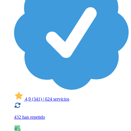
4,9
(341)
|
624 servicios
432 han repetido