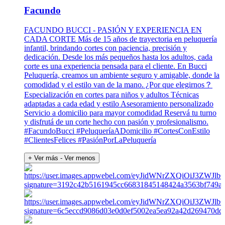
Facundo
FACUNDO BUCCI - PASIÓN Y EXPERIENCIA EN
CADA CORTE Más de 15 años de trayectoria en peluquería
infantil, brindando cortes con paciencia, precisión y
dedicación. Desde los más pequeños hasta los adultos, cada
corte es una experiencia pensada para el cliente. En Bucci
Peluquería, creamos un ambiente seguro y amigable, donde la
comodidad y el estilo van de la mano. ¿Por que elegirnos？
Especialización en cortes para niños y adultos Técnicas
adaptadas a cada edad y estilo Asesoramiento personalizado
Servicio a domicilio para mayor comodidad Reservá tu turno
y disfrutá de un corte hecho con pasión y profesionalismo.
#FacundoBucci #PeluqueríaADomicilio #CortesConEstilo
#ClientesFelices #PasiónPorLaPeluquería
+ Ver más
- Ver menos