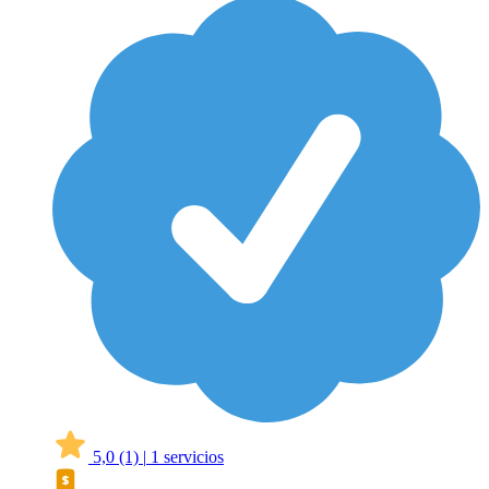
5,0
(1)
|
1 servicios