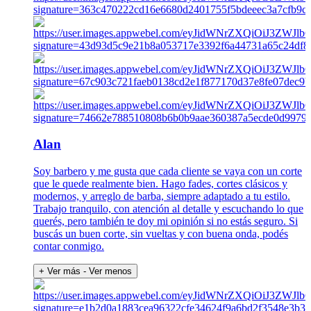
Alan
Soy barbero y me gusta que cada cliente se vaya con un corte
que le quede realmente bien. Hago fades, cortes clásicos y
modernos, y arreglo de barba, siempre adaptado a tu estilo.
Trabajo tranquilo, con atención al detalle y escuchando lo que
querés, pero también te doy mi opinión si no estás seguro. Si
buscás un buen corte, sin vueltas y con buena onda, podés
contar conmigo.
+ Ver más
- Ver menos