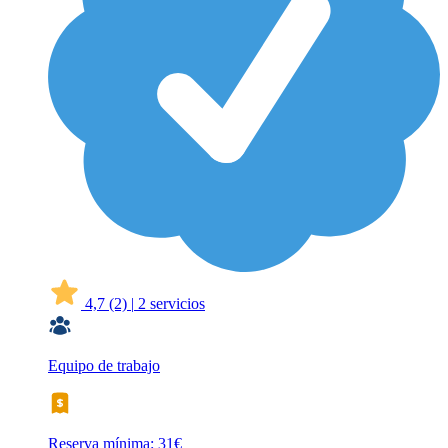
4,7
(2)
|
2 servicios
Equipo de trabajo
Reserva mínima: 31€