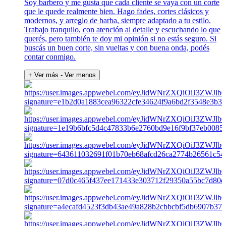
Soy barbero y me gusta que cada cliente se vaya con un corte
que le quede realmente bien. Hago fades, cortes clásicos y
modernos, y arreglo de barba, siempre adaptado a tu estilo.
Trabajo tranquilo, con atención al detalle y escuchando lo que
querés, pero también te doy mi opinión si no estás seguro. Si
buscás un buen corte, sin vueltas y con buena onda, podés
contar conmigo.
+ Ver más
- Ver menos