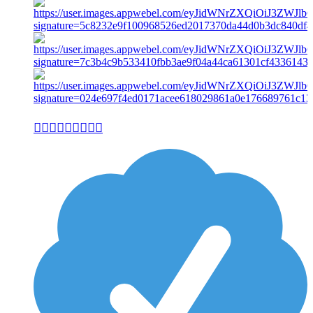
𝐒𝐀𝐍𝐓𝐈𝐀𝐆𝐎