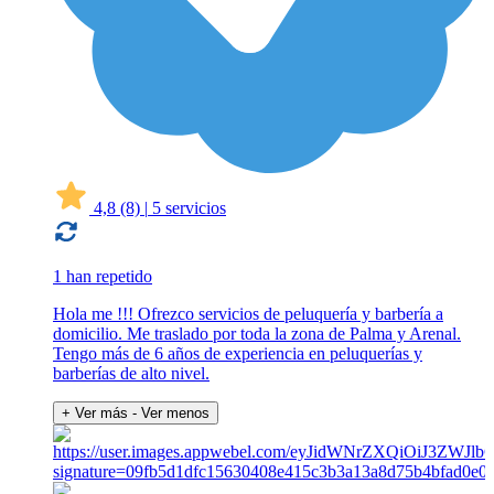
4,8
(8)
|
5 servicios
1 han repetido
Hola me !!! Ofrezco servicios de peluquería y barbería a
domicilio. Me traslado por toda la zona de Palma y Arenal.
Tengo más de 6 años de experiencia en peluquerías y
barberías de alto nivel.
+ Ver más
- Ver menos