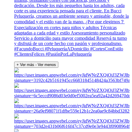
infantil, brindando cortes con paciencia, precisión y
dedicación. Desde los más pequeños hasta los adultos, cada
corte es una experiencia pensada para el cliente. En Bucci
Peluquería, creamos un ambiente seguro y amigable, donde la
comodidad y el estilo van de la mano. ¿Por que elegirnos？
Especialización en cortes para niños y adultos Técnicas
adaptadas a cada edad y estilo Asesoramiento personalizado
Servicio a domicilio para mayor comodidad Reservá tu turno
y disfrutá de un corte hecho con pasión y profesionalismo.
#FacundoBucci #PeluqueríaADomicilio #CortesConEstilo
#ClientesFelices #PasiónPorLaPeluquería
+ Ver más
- Ver menos