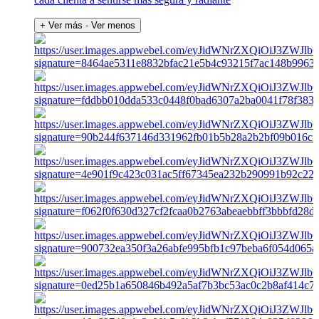
+ Ver más
- Ver menos