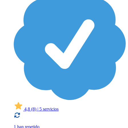
4,8
(8)
|
5 servicios
1 han repetido