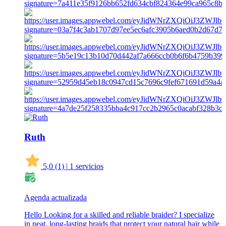
Ruth
5,0
(1)
|
1 servicios
Agenda actualizada
Hello Looking for a skilled and reliable braider? I specialize
in neat, long-lasting braids that protect your natural hair while