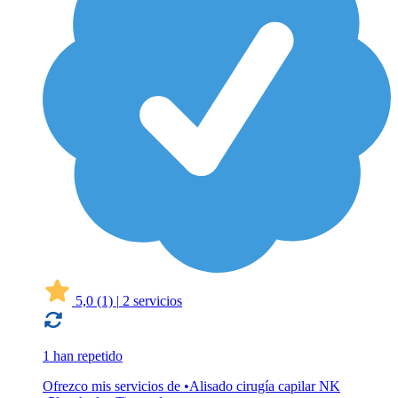
5,0
(1)
|
2 servicios
1 han repetido
Ofrezco mis servicios de •Alisado cirugía capilar NK