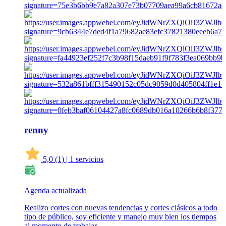
renny
5,0
(1)
|
1 servicios
Agenda actualizada
Realizo cortes con nuevas tendencias y cortes clásicos a todo
tipo de público, soy eficiente y manejo muy bien los tiempos
al momento de trabajar.