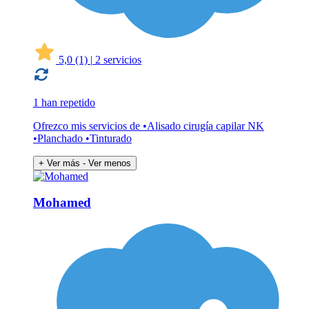
5,0
(1)
|
2 servicios
1 han repetido
Ofrezco mis servicios de •Alisado cirugía capilar NK
•Planchado •Tinturado
+ Ver más
- Ver menos
Mohamed