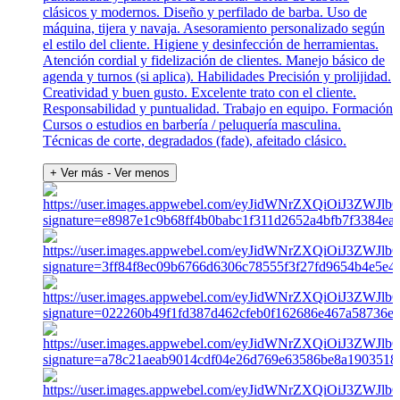
clásicos y modernos. Diseño y perfilado de barba. Uso de
máquina, tijera y navaja. Asesoramiento personalizado según
el estilo del cliente. Higiene y desinfección de herramientas.
Atención cordial y fidelización de clientes. Manejo básico de
agenda y turnos (si aplica). Habilidades Precisión y prolijidad.
Creatividad y buen gusto. Excelente trato con el cliente.
Responsabilidad y puntualidad. Trabajo en equipo. Formación
Cursos o estudios en barbería / peluquería masculina.
Técnicas de corte, degradados (fade), afeitado clásico.
+ Ver más
- Ver menos