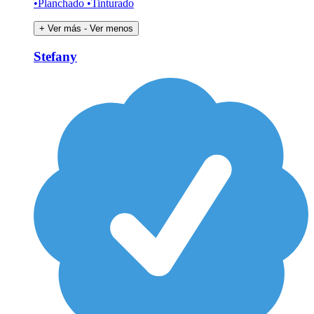
•Planchado •Tinturado
+ Ver más
- Ver menos
Stefany