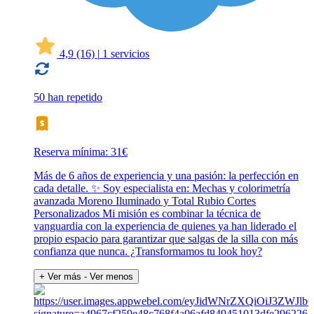
4,9
(16)
|
1 servicios
50 han repetido
Reserva mínima: 31€
Más de 6 años de experiencia y una pasión: la perfección en
cada detalle. ✨ Soy especialista en: Mechas y colorimetría
avanzada Moreno Iluminado y Total Rubio Cortes
Personalizados Mi misión es combinar la técnica de
vanguardia con la experiencia de quienes ya han liderado el
propio espacio para garantizar que salgas de la silla con más
confianza que nunca. ¿Transformamos tu look hoy?
+ Ver más
- Ver menos