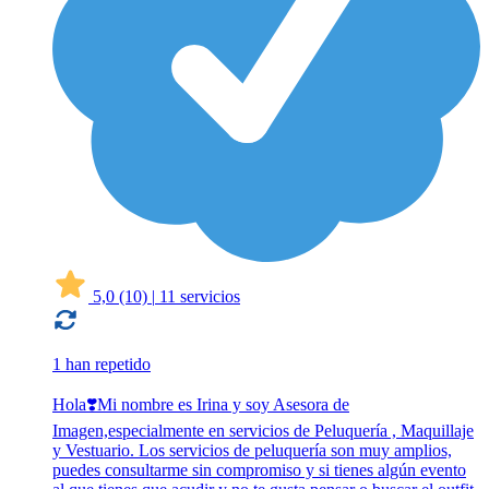
5,0
(10)
|
11 servicios
1 han repetido
Hola❣️Mi nombre es Irina y soy Asesora de
Imagen,especialmente en servicios de Peluquería , Maquillaje
y Vestuario. Los servicios de peluquería son muy amplios,
puedes consultarme sin compromiso y si tienes algún evento