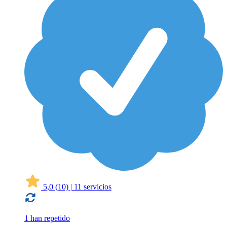
5,0
(10)
|
11 servicios
1 han repetido