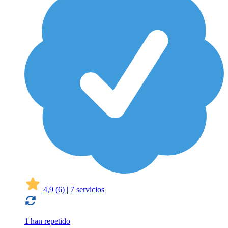
4,9
(6)
|
7 servicios
1 han repetido