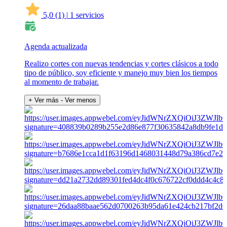
5,0
(1)
|
1 servicios
Agenda actualizada
Realizo cortes con nuevas tendencias y cortes clásicos a todo
tipo de público, soy eficiente y manejo muy bien los tiempos
al momento de trabajar.
+ Ver más
- Ver menos