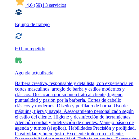
4,6
(59)
|
3 servicios
Equipo de trabajo
60 han repetido
Agenda actualizada
Barbera creativa, responsable y detallista, con experiencia en
cortes masculinos, arreglo de barba y estilos modernos y
clásicos. Destacada por su buen trato al cliente, higiene,
puntualidad y pasión por la barbería. Cortes de cabello
clásicos y modernos. Diseño y perfilado de barba. Uso de
máquina, tijera y navaja. Asesoramiento personalizado según
el estilo del cliente. Higiene y desinfección de herramientas.
Atención cordial y fidelización de clientes. Manejo básico de
agenda y turnos (si aplica). Habilidades Precisión y prolijidad.
Creatividad y buen gusto. Excelente trato con el cliente.