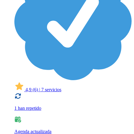
4,9
(6)
|
7 servicios
1 han repetido
Agenda actualizada