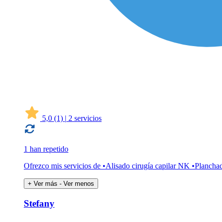
5,0
(1)
|
2 servicios
1 han repetido
Ofrezco mis servicios de •Alisado cirugía capilar NK •Plancha
+ Ver más
- Ver menos
Stefany