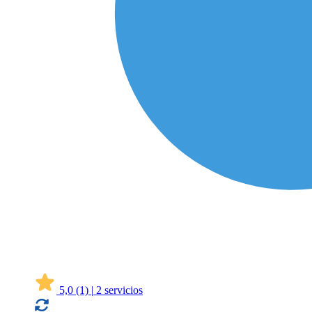
5,0
(1)
|
2 servicios