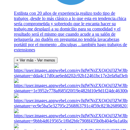
Estilista con 20 años de experiencia,realizo todo tipo de
trabajos ,desde lo más clásico a lo que esta en tendencia.chica
sería comprometida y sobretodo que le encanta hacer su
trabajo.me desplazó a su domicilio para su comodidad y el
resultado será el mismo que cuando acude a su salón de
peluquería .no dudéis en preguntar.no tendría lavacabezas
portátil por el momento ..disculpas ...también hago trabajos de
extensiones
+ Ver más
- Ver menos