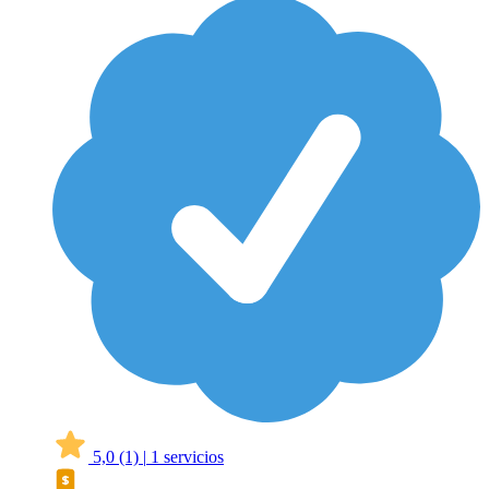
5,0
(1)
|
1 servicios