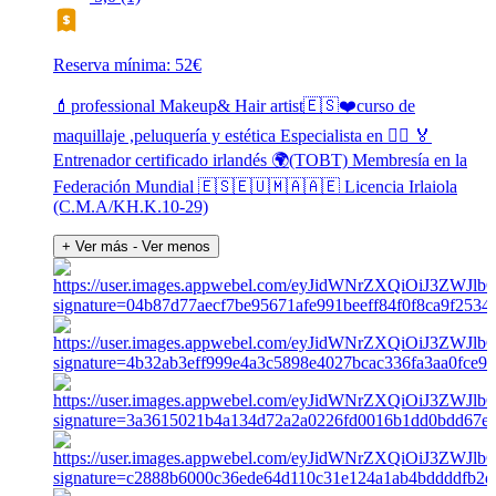
Reserva mínima: 52€
💄professional Makeup& Hair artist🇪🇸❤️curso de
maquillaje ,peluquería y estética Especialista en 👰‍♀️ 🏅
Entrenador certificado irlandés 🌍(TOBT) Membresía en la
Federación Mundial 🇪🇸🇪🇺🇲🇦🇦🇪 Licencia Irlaiola
(C.M.A/KH.K.10-29)
+ Ver más
- Ver menos