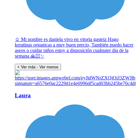
☺️ Mi nombre es daniela vivo en vitoria gasteiz Hago
keratinas organicas a muy buen precio, También puedo hacer
aseos o cuidar niños estoy a disposición cualquier dia de la
semana 🙏🏻✨
+ Ver más
- Ver menos
Laura