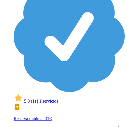
5,0
(1)
|
1 servicios
Reserva mínima: 31€