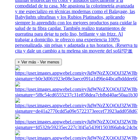
últimas tendencias en color y alisados directamente a la
comodidad de tu casa. Me apasiona la colorimetría avanzada
y me especializo en técnicas modernas como el Balayage, las
Babylights ultrafinas y los Rubios Platinados, aplicando
siempre lo aprendido con los mejores productos para cuidar la
salud de tu fibra capilar. También realizo tratamientos de
queratina para dejar tu pelo liso, brillante y sin frizz. Al
trabajar a domicilio, te ofrezco una experiencia 100%
personalizada, sin prisas y adaptada a tus horarios. ¡Reserva tu
cita y dale un cambio a tu melena sin moverte del sofá!🩷🎀
+ Ver más
- Ver menos