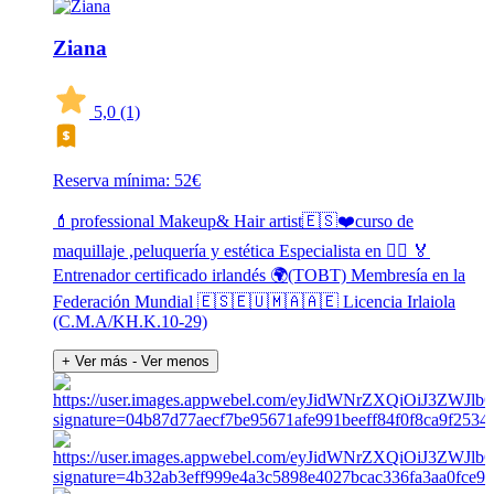
Ziana
5,0
(1)
Reserva mínima: 52€
💄professional Makeup& Hair artist🇪🇸❤️curso de
maquillaje ,peluquería y estética Especialista en 👰‍♀️ 🏅
Entrenador certificado irlandés 🌍(TOBT) Membresía en la
Federación Mundial 🇪🇸🇪🇺🇲🇦🇦🇪 Licencia Irlaiola
(C.M.A/KH.K.10-29)
+ Ver más
- Ver menos