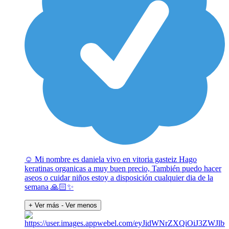
☺️ Mi nombre es daniela vivo en vitoria gasteiz Hago
keratinas organicas a muy buen precio, También puedo hacer
aseos o cuidar niños estoy a disposición cualquier dia de la
semana 🙏🏻✨
+ Ver más
- Ver menos