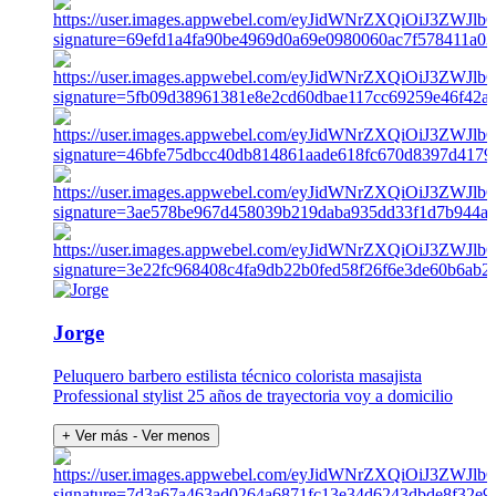
Jorge
Peluquero barbero estilista técnico colorista masajista
Professional stylist 25 años de trayectoria voy a domicilio
+ Ver más
- Ver menos