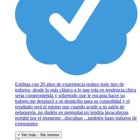
Estilista con 20 años de experiencia,realizo todo tipo de
trabajos ,desde lo más clásico a lo que esta en tendencia.chica
sería comprometida y sobretodo que le encanta hacer su
trabajo.me desplazó a su domicilio para su comodidad y el
resultado será el mismo que cuando acude a su salón de
peluquería .no dudéis en preguntar.no tendría lavacabezas
portátil por el momento ..disculpas ...también hago trabajos de
extensiones
+ Ver más
- Ver menos