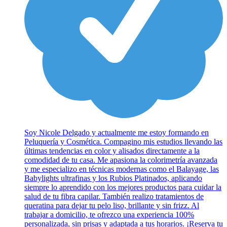
Soy Nicole Delgado y actualmente me estoy formando en
Peluquería y Cosmética. Compagino mis estudios llevando las
últimas tendencias en color y alisados directamente a la
comodidad de tu casa. Me apasiona la colorimetría avanzada
y me especializo en técnicas modernas como el Balayage, las
Babylights ultrafinas y los Rubios Platinados, aplicando
siempre lo aprendido con los mejores productos para cuidar la
salud de tu fibra capilar. También realizo tratamientos de
queratina para dejar tu pelo liso, brillante y sin frizz. Al
trabajar a domicilio, te ofrezco una experiencia 100%
personalizada, sin prisas y adaptada a tus horarios. ¡Reserva tu