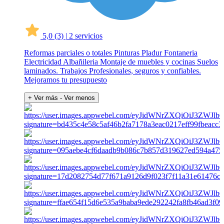
5,0
(3)
|
2 servicios
Reformas parciales o totales Pinturas Pladur Fontaneria
Electricidad Albañileria Montaje de muebles y cocinas Suelos
laminados. Trabajos Profesionales, seguros y confiables.
Mejoramos tu presupuesto
+ Ver más
- Ver menos