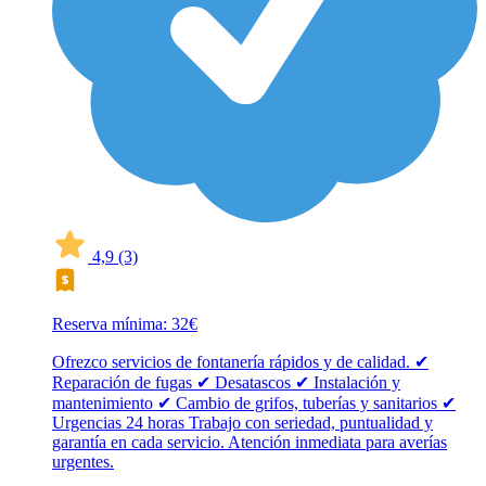
4,9
(3)
Reserva mínima: 32€
Ofrezco servicios de fontanería rápidos y de calidad. ✔
Reparación de fugas ✔ Desatascos ✔ Instalación y
mantenimiento ✔ Cambio de grifos, tuberías y sanitarios ✔
Urgencias 24 horas Trabajo con seriedad, puntualidad y
garantía en cada servicio. Atención inmediata para averías
urgentes.