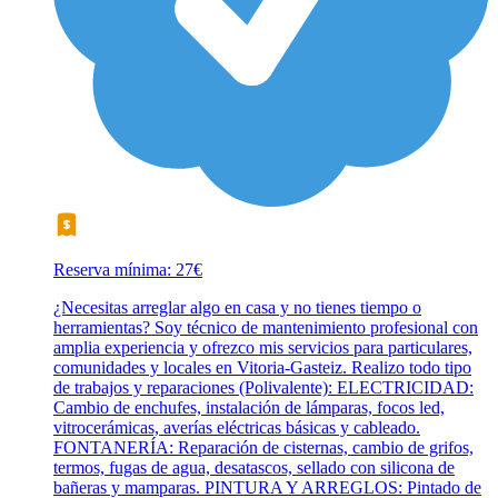
Reserva mínima: 27€
¿Necesitas arreglar algo en casa y no tienes tiempo o
herramientas? Soy técnico de mantenimiento profesional con
amplia experiencia y ofrezco mis servicios para particulares,
comunidades y locales en Vitoria-Gasteiz. Realizo todo tipo
de trabajos y reparaciones (Polivalente): ELECTRICIDAD:
Cambio de enchufes, instalación de lámparas, focos led,
vitrocerámicas, averías eléctricas básicas y cableado.
FONTANERÍA: Reparación de cisternas, cambio de grifos,
termos, fugas de agua, desatascos, sellado con silicona de
bañeras y mamparas. PINTURA Y ARREGLOS: Pintado de