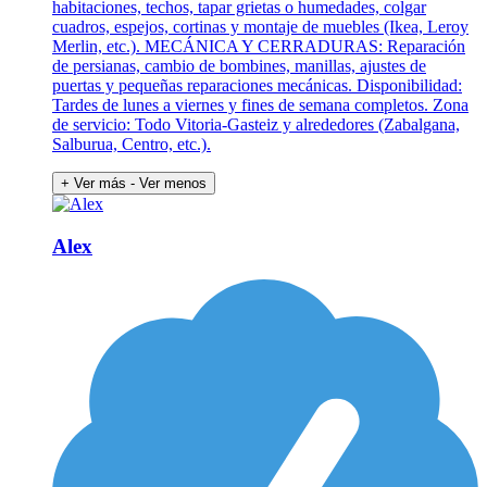
habitaciones, techos, tapar grietas o humedades, colgar
cuadros, espejos, cortinas y montaje de muebles (Ikea, Leroy
Merlin, etc.). MECÁNICA Y CERRADURAS: Reparación
de persianas, cambio de bombines, manillas, ajustes de
puertas y pequeñas reparaciones mecánicas. Disponibilidad:
Tardes de lunes a viernes y fines de semana completos. Zona
de servicio: Todo Vitoria-Gasteiz y alrededores (Zabalgana,
Salburua, Centro, etc.).
+ Ver más
- Ver menos
Alex