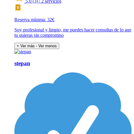
5,0
(3)
|
2 servicios
Reserva mínima: 32€
Soy profesional y limpio, me puedes hacer consultas de lo aue
tu quieras sin compromiso
+ Ver más
- Ver menos
stepan