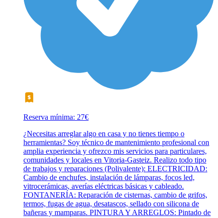
Reserva mínima: 27€
¿Necesitas arreglar algo en casa y no tienes tiempo o
herramientas? Soy técnico de mantenimiento profesional con
amplia experiencia y ofrezco mis servicios para particulares,
comunidades y locales en Vitoria-Gasteiz. Realizo todo tipo
de trabajos y reparaciones (Polivalente): ELECTRICIDAD:
Cambio de enchufes, instalación de lámparas, focos led,
vitrocerámicas, averías eléctricas básicas y cableado.
FONTANERÍA: Reparación de cisternas, cambio de grifos,
termos, fugas de agua, desatascos, sellado con silicona de
bañeras y mamparas. PINTURA Y ARREGLOS: Pintado de