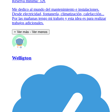
Reserva mínima: 32€
Me dedico al mundo del mantenimiento e instalaciones.
Desde electricidad, fontanería, climatización, calefacción...
Por las mañanas tengo mi trabajo y esta idea es para realizar
trabajos adicionales.
+ Ver más
- Ver menos
Welligton