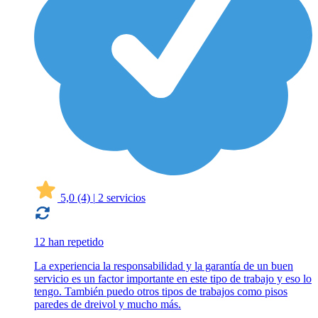
5,0
(4)
|
2 servicios
12 han repetido
La experiencia la responsabilidad y la garantía de un buen
servicio es un factor importante en este tipo de trabajo y eso lo
tengo. También puedo otros tipos de trabajos como pisos
paredes de dreivol y mucho más.