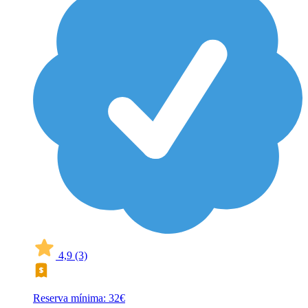
4,9
(3)
Reserva mínima: 32€