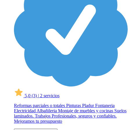
5,0
(3)
|
2 servicios
Reformas parciales o totales Pinturas Pladur Fontaneria
Electricidad Albañileria Montaje de muebles y cocinas Suelos
laminados. Trabajos Profesionales, seguros y confiables.
Mejoramos tu presupuesto