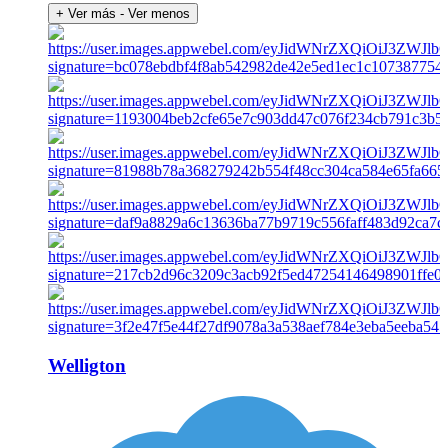
+ Ver más
- Ver menos
Welligton