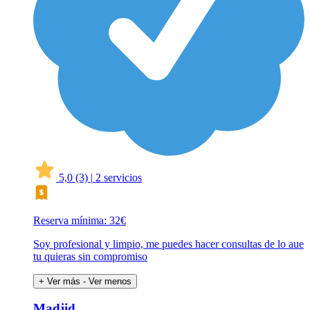
5,0
(3)
|
2 servicios
Reserva mínima: 32€
Soy profesional y limpio, me puedes hacer consultas de lo aue
tu quieras sin compromiso
+ Ver más
- Ver menos
Madjid