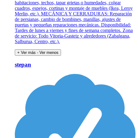
habitaciones, techos, tapar grietas o humedades, colgar
cuadros, espejos, cortinas y montaje de muebles (Ikea, Leroy
Merlin, etc.). MECÁNICA Y CERRADURAS: Reparación
de persianas, cambio de bombines, manillas, ajustes de
puertas y pequeñas reparaciones mecánicas. Disponibilidad:
Tardes de lunes a viernes y fines de semana completos. Zona
de servicio: Todo Vitoria-Gasteiz y alrededores (Zabalgana,
Salburua, Centro, etc.).
+ Ver más
- Ver menos
stepan