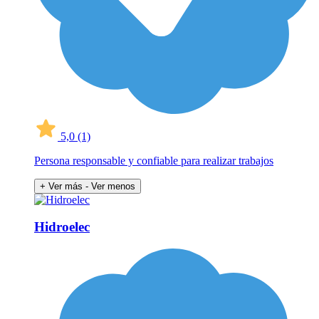
5,0
(1)
Persona responsable y confiable para realizar trabajos
+ Ver más
- Ver menos
Hidroelec