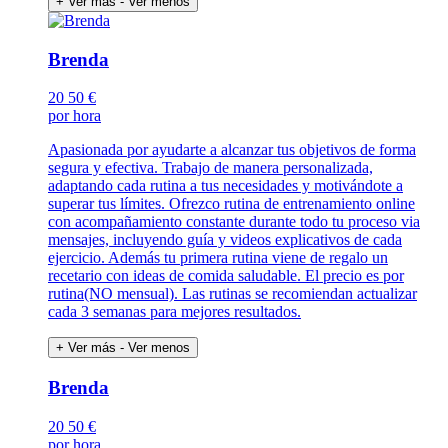
+ Ver más
- Ver menos
Brenda
20
50 €
por hora
Apasionada por ayudarte a alcanzar tus objetivos de forma
segura y efectiva. Trabajo de manera personalizada,
adaptando cada rutina a tus necesidades y motivándote a
superar tus límites. Ofrezco rutina de entrenamiento online
con acompañamiento constante durante todo tu proceso via
mensajes, incluyendo guía y videos explicativos de cada
ejercicio. Además tu primera rutina viene de regalo un
recetario con ideas de comida saludable. El precio es por
rutina(NO mensual). Las rutinas se recomiendan actualizar
cada 3 semanas para mejores resultados.
+ Ver más
- Ver menos
Brenda
20
50 €
por hora