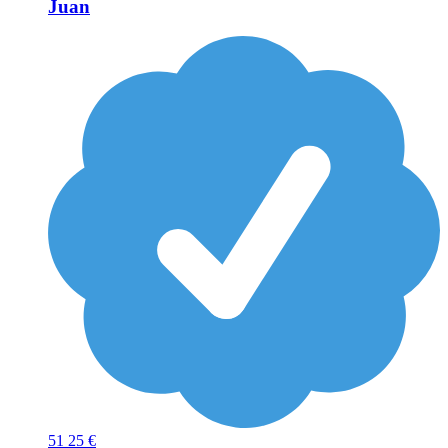
Juan
51
25 €