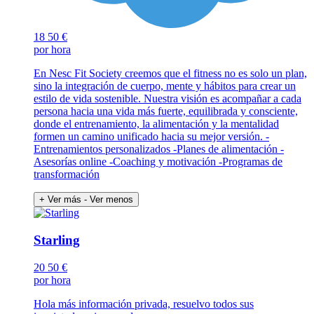
18
50 €
por hora
En Nesc Fit Society creemos que el fitness no es solo un plan,
sino la integración de cuerpo, mente y hábitos para crear un
estilo de vida sostenible. Nuestra visión es acompañar a cada
persona hacia una vida más fuerte, equilibrada y consciente,
donde el entrenamiento, la alimentación y la mentalidad
formen un camino unificado hacia su mejor versión. -
Entrenamientos personalizados -Planes de alimentación -
Asesorías online -Coaching y motivación -Programas de
transformación
+ Ver más
- Ver menos
Starling
20
50 €
por hora
Hola más información privada, resuelvo todos sus