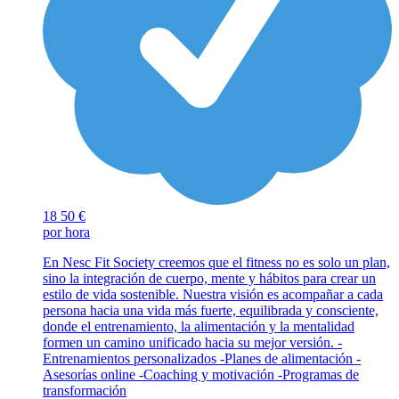
18
50 €
por hora
En Nesc Fit Society creemos que el fitness no es solo un plan,
sino la integración de cuerpo, mente y hábitos para crear un
estilo de vida sostenible. Nuestra visión es acompañar a cada
persona hacia una vida más fuerte, equilibrada y consciente,
donde el entrenamiento, la alimentación y la mentalidad
formen un camino unificado hacia su mejor versión. -
Entrenamientos personalizados -Planes de alimentación -
Asesorías online -Coaching y motivación -Programas de
transformación