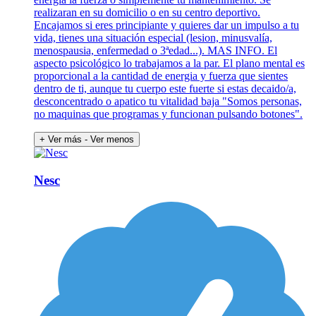
realizaran en su domicilio o en su centro deportivo.
Encajamos si eres principiante y quieres dar un impulso a tu
vida, tienes una situación especial (lesion, minusvalía,
menospausia, enfermedad o 3ªedad...). MAS INFO. El
aspecto psicológico lo trabajamos a la par. El plano mental es
proporcional a la cantidad de energia y fuerza que sientes
dentro de ti, aunque tu cuerpo este fuerte si estas decaido/a,
desconcentrado o apatico tu vitalidad baja "Somos personas,
no maquinas que programas y funcionan pulsando botones".
+ Ver más
- Ver menos
Nesc