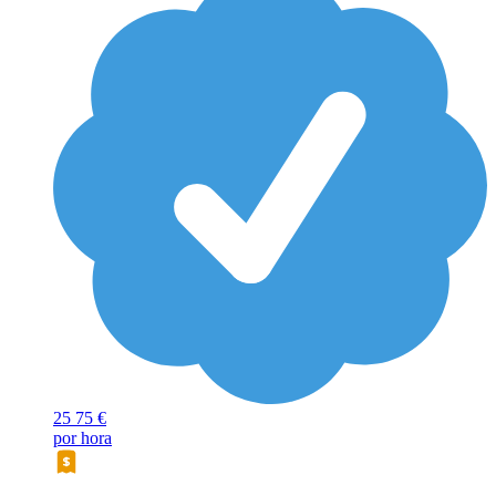
25
75 €
por hora