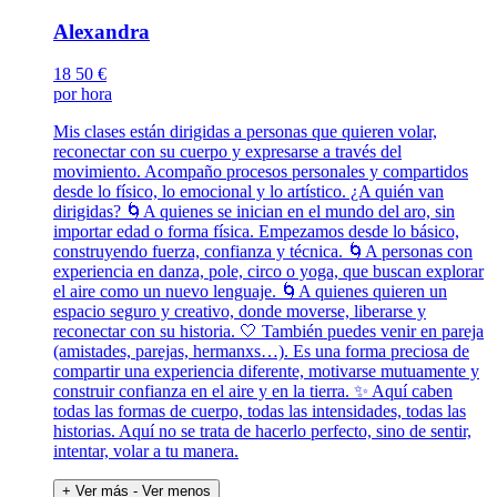
Alexandra
18
50 €
por hora
Mis clases están dirigidas a personas que quieren volar,
reconectar con su cuerpo y expresarse a través del
movimiento. Acompaño procesos personales y compartidos
desde lo físico, lo emocional y lo artístico. ¿A quién van
dirigidas? 🌀A quienes se inician en el mundo del aro, sin
importar edad o forma física. Empezamos desde lo básico,
construyendo fuerza, confianza y técnica. 🌀A personas con
experiencia en danza, pole, circo o yoga, que buscan explorar
el aire como un nuevo lenguaje. 🌀A quienes quieren un
espacio seguro y creativo, donde moverse, liberarse y
reconectar con su historia. 🤍 También puedes venir en pareja
(amistades, parejas, hermanxs…). Es una forma preciosa de
compartir una experiencia diferente, motivarse mutuamente y
construir confianza en el aire y en la tierra. ✨ Aquí caben
todas las formas de cuerpo, todas las intensidades, todas las
historias. Aquí no se trata de hacerlo perfecto, sino de sentir,
intentar, volar a tu manera.
+ Ver más
- Ver menos