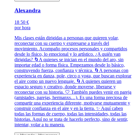
Alexandra
18
50 €
por hora
Mis clases están dirigidas a personas que quieren volar,
reconectar con su cuerpo y expresarse a través del
movimiento. Acompaño procesos personales y compartidos
desde lo físico, lo emocional y lo artístico. ¿A quién van
dirigidas? 🌀A quienes se inician en el mundo del aro, sin
importar edad o forma física. Empezamos desde lo básico,
construyendo fuerza, confianza y técnica. 🌀A personas con
experiencia en danza, pole, circo o yoga, que buscan explorar
el aire como un nuevo lenguaje. 🌀A quienes quieren un
espacio seguro y creativo, donde moverse, liberarse y
reconectar con su historia. 🤍 También puedes venir en pareja
(amistades, parejas, hermanxs…). Es una forma preciosa de
compartir una experiencia diferente, motivarse mutuamente y
construir confianza en el aire y en la tierra. ✨ Aquí caben
todas las formas de cuerpo, todas las intensidades, todas las
historias. Aquí no se trata de hacerlo perfecto, sino de sentir,
intentar, volar a tu manera.