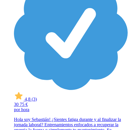
4,8
(3)
30
75 €
por hora
Hola soy Sebastián! ¿Sientes fatiga durante y al finalizar la
jornada laboral? Entrenamientos enfocados a recuperar la
energia la fuerza o simplemente tu mantenimiento. Se