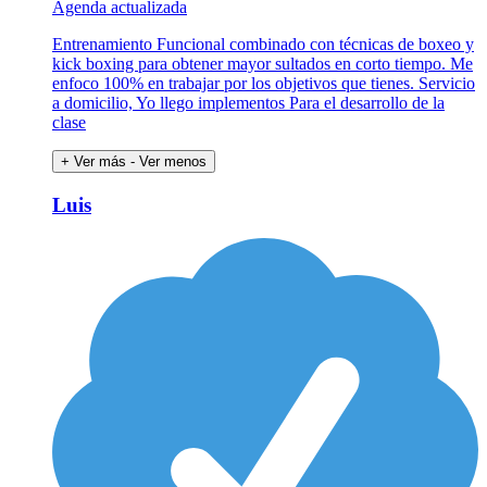
Agenda actualizada
Entrenamiento Funcional combinado con técnicas de boxeo y
kick boxing para obtener mayor sultados en corto tiempo. Me
enfoco 100% en trabajar por los objetivos que tienes. Servicio
a domicilio, Yo llego implementos Para el desarrollo de la
clase
+ Ver más
- Ver menos
Luis