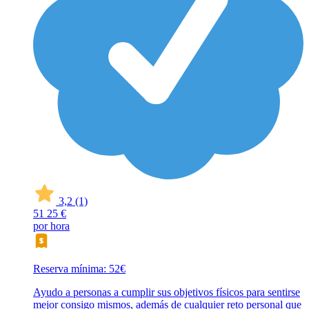
3,2
(1)
51
25 €
por hora
Reserva mínima: 52€
Ayudo a personas a cumplir sus objetivos físicos para sentirse
mejor consigo mismos, además de cualquier reto personal que