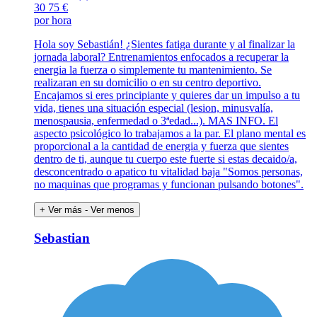
30
75 €
por hora
Hola soy Sebastián! ¿Sientes fatiga durante y al finalizar la
jornada laboral? Entrenamientos enfocados a recuperar la
energia la fuerza o simplemente tu mantenimiento. Se
realizaran en su domicilio o en su centro deportivo.
Encajamos si eres principiante y quieres dar un impulso a tu
vida, tienes una situación especial (lesion, minusvalía,
menospausia, enfermedad o 3ªedad...). MAS INFO. El
aspecto psicológico lo trabajamos a la par. El plano mental es
proporcional a la cantidad de energia y fuerza que sientes
dentro de ti, aunque tu cuerpo este fuerte si estas decaido/a,
desconcentrado o apatico tu vitalidad baja "Somos personas,
no maquinas que programas y funcionan pulsando botones".
+ Ver más
- Ver menos
Sebastian