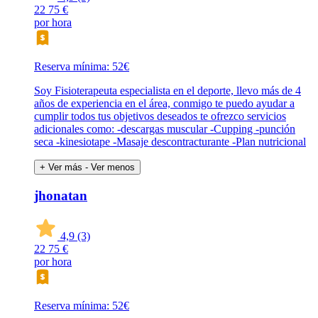
22
75 €
por hora
Reserva mínima: 52€
Soy Fisioterapeuta especialista en el deporte, llevo más de 4
años de experiencia en el área, conmigo te puedo ayudar a
cumplir todos tus objetivos deseados te ofrezco servicios
adicionales como: -descargas muscular -Cupping -punción
seca -kinesiotape -Masaje descontracturante -Plan nutricional
+ Ver más
- Ver menos
jhonatan
4,9
(3)
22
75 €
por hora
Reserva mínima: 52€