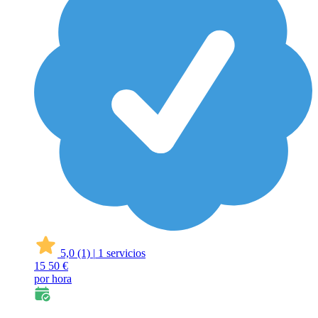
5,0
(1)
|
1 servicios
15
50 €
por hora