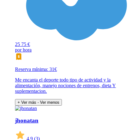
25
75 €
por hora
Reserva mínima: 31€
Me encanta el deporte todo tipo de actividad y la
alimentación, manejo nociones de entrenos, dieta Y
suplementacion.
+ Ver más
- Ver menos
jhonatan
4,9
(3)