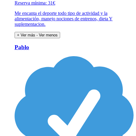
Reserva mínima: 31€
Me encanta el deporte todo tipo de actividad y la
alimentación, manejo nociones de entrenos, dieta Y
suplementacion.
+ Ver más
- Ver menos
Pablo