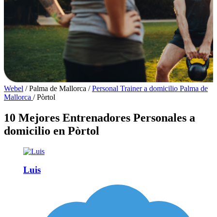
Webel
/
Palma de Mallorca
/
Personal Trainer a domicilio Palma de
Mallorca
/
Pòrtol
10 Mejores Entrenadores Personales a
domicilio en Pòrtol
Luis