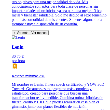
sus objetivos para una mejor calidad de vida. Mis
conocimientos son aptos para toda clase de personas sin
importar edades ni prejuicios ya sea para una mejora fisica,
metal y bienestar saludable. Solo me dedico al sexo femenino
para más comodidad de mis clientes. Si tienes alguna duda
siempre estoy a disposición de su consulta.
+ Ver más
- Ver menos
Lenin
30
75 €
por hora
Reserva mínima: 28€
Mi nombre es Lenin, fitness coach certificado, y YOW 30D –
Towards Greatness es mi programa más completo y
estratégico, creado para personas que buscan una
transformación real y medible. Combina rutinas híbridas de
fuerza, cardio y HIIT que puedes realizar en casa o en el
gimnasio, junto con planes flexibles de nutrición,