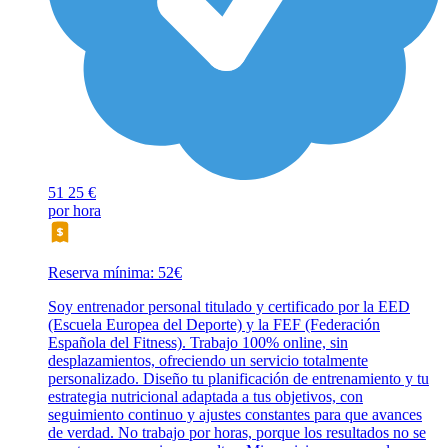
51
25 €
por hora
Reserva mínima: 52€
Soy entrenador personal titulado y certificado por la EED
(Escuela Europea del Deporte) y la FEF (Federación
Española del Fitness). Trabajo 100% online, sin
desplazamientos, ofreciendo un servicio totalmente
personalizado. Diseño tu planificación de entrenamiento y tu
estrategia nutricional adaptada a tus objetivos, con
seguimiento continuo y ajustes constantes para que avances
de verdad. No trabajo por horas, porque los resultados no se