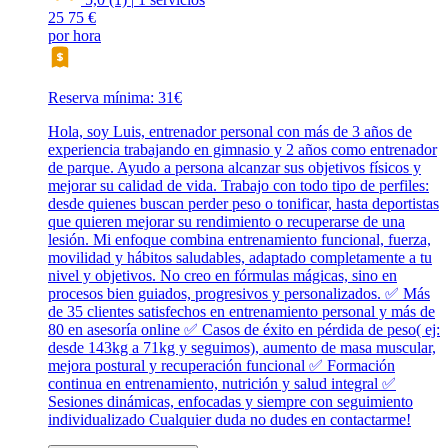
25
75 €
por hora
Reserva mínima: 31€
Hola, soy Luis, entrenador personal con más de 3 años de
experiencia trabajando en gimnasio y 2 años como entrenador
de parque. Ayudo a persona alcanzar sus objetivos físicos y
mejorar su calidad de vida. Trabajo con todo tipo de perfiles:
desde quienes buscan perder peso o tonificar, hasta deportistas
que quieren mejorar su rendimiento o recuperarse de una
lesión. Mi enfoque combina entrenamiento funcional, fuerza,
movilidad y hábitos saludables, adaptado completamente a tu
nivel y objetivos. No creo en fórmulas mágicas, sino en
procesos bien guiados, progresivos y personalizados. ✅ Más
de 35 clientes satisfechos en entrenamiento personal y más de
80 en asesoría online ✅ Casos de éxito en pérdida de peso( ej:
desde 143kg a 71kg y seguimos), aumento de masa muscular,
mejora postural y recuperación funcional ✅ Formación
continua en entrenamiento, nutrición y salud integral ✅
Sesiones dinámicas, enfocadas y siempre con seguimiento
individualizado Cualquier duda no dudes en contactarme!