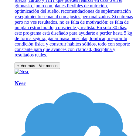
fuerza, cardio y HIIT que puedes realizar en casa o en el
gimnasio, junto con planes flexibles de nutrición,
optimización del sueño, recomendaciones de suplementación
y seguimiento semanal con ajustes personalizados. Si entrenas
pero no ves resultados, no es falta de motivación: es falta de
un plan estructurado, consciente y realista. En solo 30 días,
este programa está diseñado para ayudarte a perder hasta 5 kg
de forma segura, ganar masa muscular, tonificar, mejorar tu
condición física y construir hábitos sólidos, todo con soporte
constante para que avances con claridad, disciplina y
resultados reales.
+ Ver más
- Ver menos
Nesc