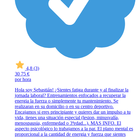
4,8
(3)
30
75 €
por hora
Hola soy Sebastián! ¿Sientes fatiga durante y al finalizar la
jornada laboral? Entrenamientos enfocados a recuperar la
energia la fuerza o simplemente tu mantenimiento. Se
realizaran en su domicilio o en su centro deportivo.
Encajamos si eres principiante y quieres dar un impulso a tu
vida, tienes una situación especial (lesion, minusvalía,
menospausia, enfermedad o 3ªedad...). MAS INFO. El
aspecto psicológico lo trabajamos a la par. El plano mental es
proporcional a la cantidad de energia y fuerza que sientes