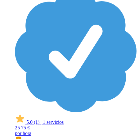
5,0
(1)
|
1 servicios
25
75 €
por hora