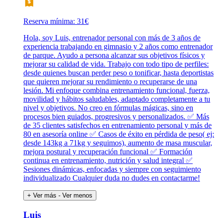
Reserva mínima: 31€
Hola, soy Luis, entrenador personal con más de 3 años de
experiencia trabajando en gimnasio y 2 años como entrenador
de parque. Ayudo a persona alcanzar sus objetivos físicos y
mejorar su calidad de vida. Trabajo con todo tipo de perfiles:
desde quienes buscan perder peso o tonificar, hasta deportistas
que quieren mejorar su rendimiento o recuperarse de una
lesión. Mi enfoque combina entrenamiento funcional, fuerza,
movilidad y hábitos saludables, adaptado completamente a tu
nivel y objetivos. No creo en fórmulas mágicas, sino en
procesos bien guiados, progresivos y personalizados. ✅ Más
de 35 clientes satisfechos en entrenamiento personal y más de
80 en asesoría online ✅ Casos de éxito en pérdida de peso( ej:
desde 143kg a 71kg y seguimos), aumento de masa muscular,
mejora postural y recuperación funcional ✅ Formación
continua en entrenamiento, nutrición y salud integral ✅
Sesiones dinámicas, enfocadas y siempre con seguimiento
individualizado Cualquier duda no dudes en contactarme!
+ Ver más
- Ver menos
Luis