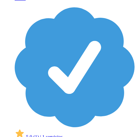
5,0
(1)
|
1 servicios