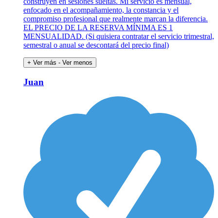
construyen en sesiones sueltas. Mi servicio es mensual,
enfocado en el acompañamiento, la constancia y el
compromiso profesional que realmente marcan la diferencia.
EL PRECIO DE LA RESERVA MÍNIMA ES 1
MENSUALIDAD. (Si quisiera contratar el servicio trimestral,
semestral o anual se descontará del precio final)
+ Ver más
- Ver menos
Juan