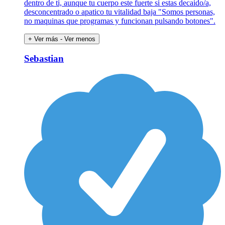
dentro de ti, aunque tu cuerpo este fuerte si estas decaido/a,
desconcentrado o apatico tu vitalidad baja "Somos personas,
no maquinas que programas y funcionan pulsando botones".
+ Ver más
- Ver menos
Sebastian