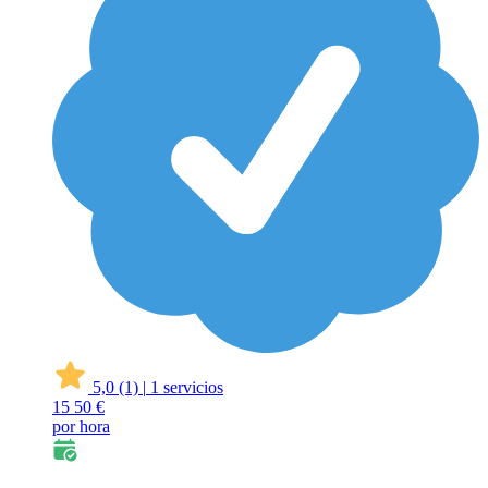
5,0
(1)
|
1 servicios
15
50 €
por hora