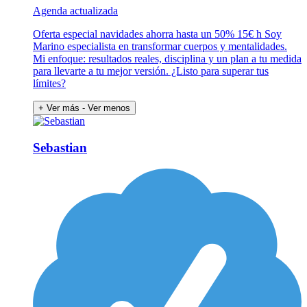
Agenda actualizada
Oferta especial navidades ahorra hasta un 50% 15€ h Soy
Marino especialista en transformar cuerpos y mentalidades.
Mi enfoque: resultados reales, disciplina y un plan a tu medida
para llevarte a tu mejor versión. ¿Listo para superar tus
límites?
+ Ver más
- Ver menos
Sebastian