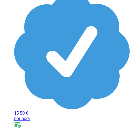
15
50 €
por hora