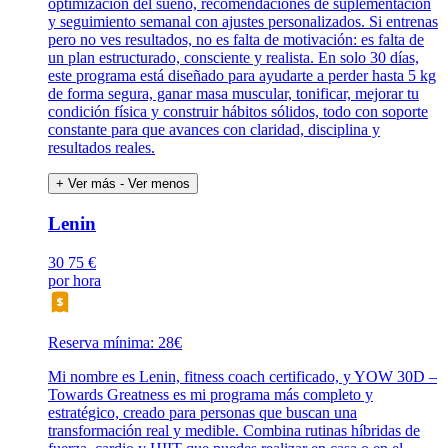
optimización del sueño, recomendaciones de suplementación
y seguimiento semanal con ajustes personalizados. Si entrenas
pero no ves resultados, no es falta de motivación: es falta de
un plan estructurado, consciente y realista. En solo 30 días,
este programa está diseñado para ayudarte a perder hasta 5 kg
de forma segura, ganar masa muscular, tonificar, mejorar tu
condición física y construir hábitos sólidos, todo con soporte
constante para que avances con claridad, disciplina y
resultados reales.
+ Ver más
- Ver menos
Lenin
30
75 €
por hora
Reserva mínima: 28€
Mi nombre es Lenin, fitness coach certificado, y YOW 30D –
Towards Greatness es mi programa más completo y
estratégico, creado para personas que buscan una
transformación real y medible. Combina rutinas híbridas de