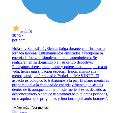
4,8
(3)
30
75 €
por hora
Hola soy Sebastián! ¿Sientes fatiga durante y al finalizar la
jornada laboral? Entrenamientos enfocados a recuperar la
energia la fuerza o simplemente tu mantenimiento. Se
realizaran en su domicilio o en su centro deportivo.
Encajamos si eres principiante y quieres dar un impulso a tu
vida, tienes una situación especial (lesion, minusvalía,
menospausia, enfermedad o 3ªedad...). MAS INFO. El
aspecto psicológico lo trabajamos a la par. El plano mental es
proporcional a la cantidad de energia y fuerza que sientes
dentro de ti, aunque tu cuerpo este fuerte si estas decaido/a,
desconcentrado o apatico tu vitalidad baja "Somos personas,
no maquinas que programas y funcionan pulsando botones".
+ Ver más
- Ver menos