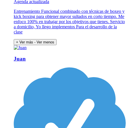
Agenda actualizada
Entrenamiento Funcional combinado con técnicas de boxeo y
kick boxing para obtener mayor sultados en corto tiempo. Me
enfoco 100% en trabajar por los objetivos que tienes. Servicio
a domicilio, Yo llego implementos Para el desarrollo de la
clase
+ Ver más
- Ver menos
Juan