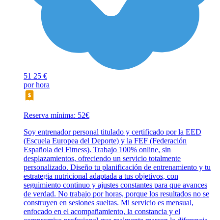
51
25 €
por hora
Reserva mínima: 52€
Soy entrenador personal titulado y certificado por la EED
(Escuela Europea del Deporte) y la FEF (Federación
Española del Fitness). Trabajo 100% online, sin
desplazamientos, ofreciendo un servicio totalmente
personalizado. Diseño tu planificación de entrenamiento y tu
estrategia nutricional adaptada a tus objetivos, con
seguimiento continuo y ajustes constantes para que avances
de verdad. No trabajo por horas, porque los resultados no se
construyen en sesiones sueltas. Mi servicio es mensual,
enfocado en el acompañamiento, la constancia y el