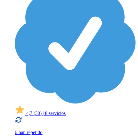
4,7
(30)
|
8 servicios
6 han repetido