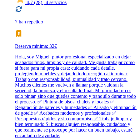
4,7
(28)
|
4 servicios
7 han repetido
Reserva mínima: 32€
Hola, soy Miguel, pintor profesional especializado en dejar
acabados finos, limpios y de calidad. Me gusta trabajar como
si fuera para mi propia casa: cuidando cada detalle,
protegiendo muebles y dejando todo recogido al terminar.
Trabajo con responsabilidad, puntualidad y trato cercano.
Muchos clientes me vuelven a llamar porque valoran la
seriedad, la limpieza y el resultado final. Mi prioridad no es
solo pintar, sino que quedes contento y tranquilo durante todo
el proceso. ✅ Pintura de pisos, chalets y locales ✅
Reparación de paredes y humedades ✅ Alisado y eliminación
de gotelé ✅ Acabados modernos y profesionales ✅
Presupuestos rápidos y sin compromiso ✅ Trabajo limpio y
bien terminado Si buscas alguien responsable, cuidadoso y
que realmente se preocupe por hacer un buen trabajo, estaré
encantado de ayudarte.