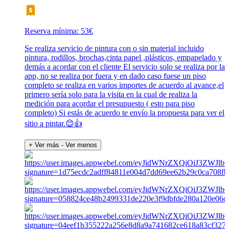
Reserva mínima: 53€
Se realiza servicio de pintura con o sin material incluido
pintura, rodillos, brochas,cinta papel ,plásticos, empapelado y
demás a acordar con el cliente El servicio solo se realiza por la
app, no se realiza por fuera y en dado caso fuese un piso
completo se realiza en varios importes de acuerdo al avance,el
primero sería solo para la visita en la cual de realiza la
medición para acordar el presupuesto ( esto para piso
completo) Si estás de acuerdo te envío la propuesta para ver el
sitio a pintar.😊👍
+ Ver más
- Ver menos