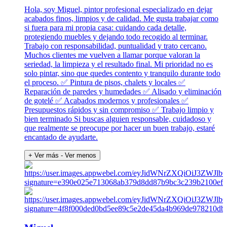
Hola, soy Miguel, pintor profesional especializado en dejar
acabados finos, limpios y de calidad. Me gusta trabajar como
si fuera para mi propia casa: cuidando cada detalle,
protegiendo muebles y dejando todo recogido al terminar.
Trabajo con responsabilidad, puntualidad y trato cercano.
Muchos clientes me vuelven a llamar porque valoran la
seriedad, la limpieza y el resultado final. Mi prioridad no es
solo pintar, sino que quedes contento y tranquilo durante todo
el proceso. ✅ Pintura de pisos, chalets y locales ✅
Reparación de paredes y humedades ✅ Alisado y eliminación
de gotelé ✅ Acabados modernos y profesionales ✅
Presupuestos rápidos y sin compromiso ✅ Trabajo limpio y
bien terminado Si buscas alguien responsable, cuidadoso y
que realmente se preocupe por hacer un buen trabajo, estaré
encantado de ayudarte.
+ Ver más
- Ver menos