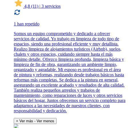
4,8
(11)
|
3 servicios
1 han repetido
Somos un equipo comprometido y dedicado a ofrecer
servicios de calidad. Yo trabajo en limpieza de todo tipo de
espacios, siendo una profesional eficiente y muy detallista.
Realizo limpieza de alojamientos turísticos (Airbnb), suelos,
chalets y otros espacios, cuidando siempre hasta el más
mínimo detalle. Ofrezco limpieza profunda, limpieza básica y
limpieza de fin de obra, garantizando un ambiente limpio,
organizado y agradable. Mi esposo es profesional en el área
de pintura y reformas, realizando desde trabajos básicos hasta
reformas más completas. Se dedica a la pintura en general,
asegurando un excelente acabado y resultados de alta calidad.
También realiza pequeños arreglos y trabajos de
mantenimiento, como reparaciones de luces y otros servicios
básicos del hogar. Juntos ofrecemos un servicio completo para
adaptarnos a las necesidades de nuestros clientes, con
responsabilidad y dedicación.
+ Ver más
- Ver menos