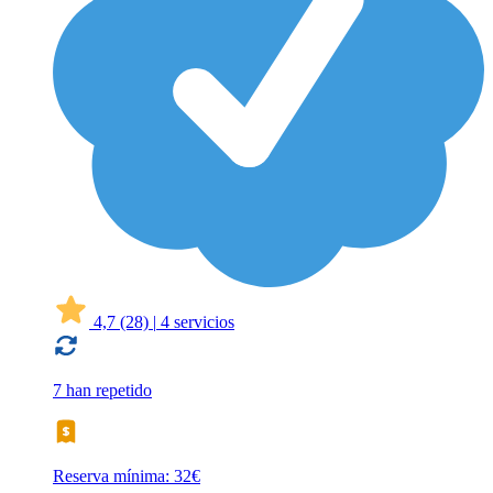
4,7
(28)
|
4 servicios
7 han repetido
Reserva mínima: 32€