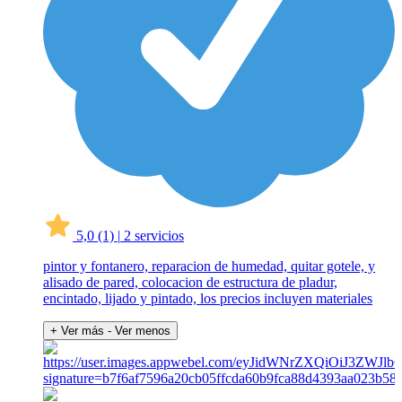
5,0
(1)
|
2 servicios
pintor y fontanero, reparacion de humedad, quitar gotele, y
alisado de pared, colocacion de estructura de pladur,
encintado, lijado y pintado, los precios incluyen materiales
+ Ver más
- Ver menos