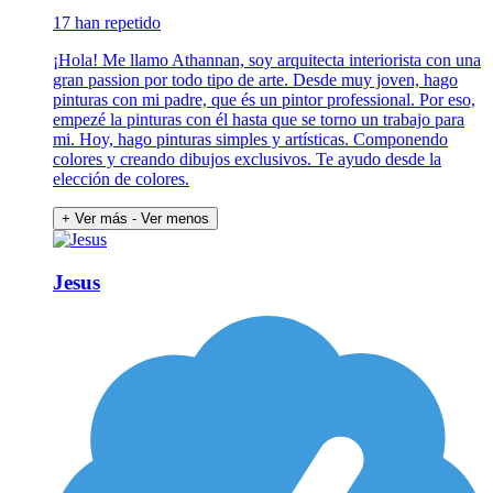
17 han repetido
¡Hola! Me llamo Athannan, soy arquitecta interiorista con una
gran passion por todo tipo de arte. Desde muy joven, hago
pinturas con mi padre, que és un pintor professional. Por eso,
empezé la pinturas con él hasta que se torno un trabajo para
mi. Hoy, hago pinturas simples y artísticas. Componendo
colores y creando dibujos exclusivos. Te ayudo desde la
elección de colores.
+ Ver más
- Ver menos
Jesus