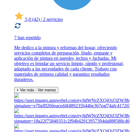
5,0
(42)
|
2 servicios
7 han repetido
Me dedico a la pintura y reformas del hogar, ofreciendo
servicios completos de preparación, lijado, empaste y
aplicación de pintura en paredes, techos y fachadas. Mi
objetivo es brindar un servicio limpio, rápido y profesional,
adaptado a las necesidades de cada cliente. Trabajo con
materiales de primera calidad y garantizo resultados
duraderos.
+ Ver más
- Ver menos