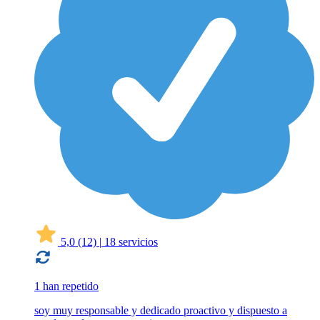
5,0
(12)
|
18 servicios
1 han repetido
soy muy responsable y dedicado proactivo y dispuesto a