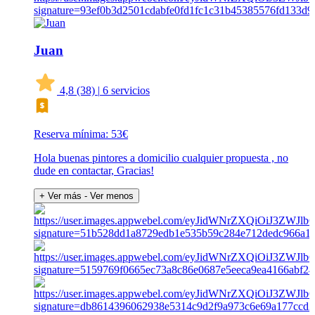
Juan
4,8
(38)
|
6 servicios
Reserva mínima: 53€
Hola buenas pintores a domicilio cualquier propuesta , no
dude en contactar, Gracias!
+ Ver más
- Ver menos