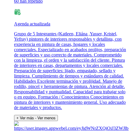
60 han repetido
Agenda actualizada
Grupo de 5 Integrantes (Katleen, Eliána ,Yasser, Kristel,
Yefray) pintores de interiores responsables y detallista, con
experiencia en pintura de casas, hogares y locales
comerciales. Especializado en acabados prolijos, preparación
de superficies y uso correcto de materiales. Comprometido
con la limpieza, el orden y la satisfacción del cliente. Pintura
de interiores en casas, departamentos y locales comerciales.
Preparación de superficies: lijado, empastado, sellado y
limpieza. Cumplimiento de tiempos y estándares de calidad.
Habilidades Excelente terminación y prolijidad. Manejo de
rodillo, pincel y herramientas de pintura. Atención al detalle.
Responsabilidad y puntualidad. Capacidad para trabajar solo
o en equipo. Formación / Conocimientos Conocimientos en
pintura de interiores y mantenimiento general. Uso adecuado
de materiales y productos.
+ Ver más
- Ver menos