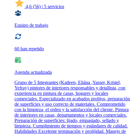
4,6
(56)
|
5 servicios
Equipo de trabajo
60 han repetido
Agenda actualizada
Grupo de 5 Integrantes (Katleen, Eliána ,Yasser, Kristel,
Yefray) pintores de interiores responsables y detallista, con
experiencia en pintura de casas, hogares y locales
comerciales. Especializado en acabados prolijos, preparación
de superficies y uso correcto de materiales. Comprometido
con la limpieza, el orden y la satisfacción del cliente. Pintura
de interiores en casas, departamentos y locales comerciales.
Preparación de superficies: lijado, empastado, sellado y
limpieza. Cumplimiento de tiempos y estándares de calidad.
Habilidades Excelente terminación y prolijidad. Manejo de