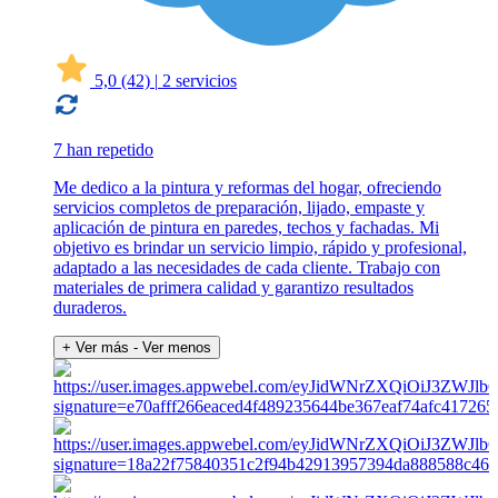
5,0
(42)
|
2 servicios
7 han repetido
Me dedico a la pintura y reformas del hogar, ofreciendo
servicios completos de preparación, lijado, empaste y
aplicación de pintura en paredes, techos y fachadas. Mi
objetivo es brindar un servicio limpio, rápido y profesional,
adaptado a las necesidades de cada cliente. Trabajo con
materiales de primera calidad y garantizo resultados
duraderos.
+ Ver más
- Ver menos