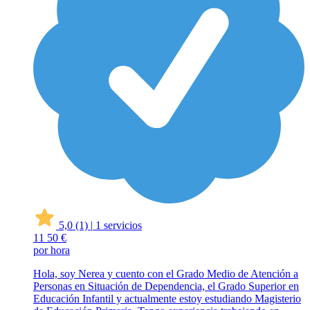
5,0
(1)
|
1 servicios
11
50 €
por hora
Hola, soy Nerea y cuento con el Grado Medio de Atención a
Personas en Situación de Dependencia, el Grado Superior en
Educación Infantil y actualmente estoy estudiando Magisterio