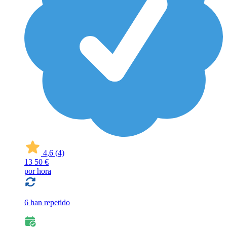
4,6
(4)
13
50 €
por hora
6 han repetido