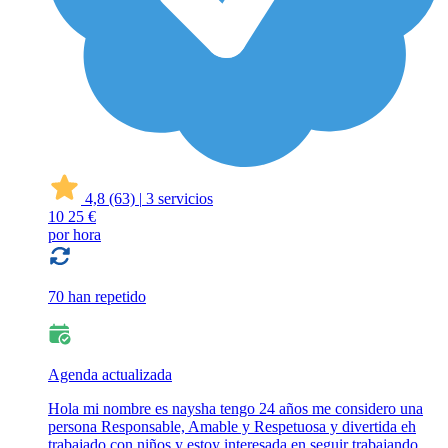
4,8
(63)
|
3 servicios
10
25 €
por hora
70 han repetido
Agenda actualizada
Hola mi nombre es naysha tengo 24 años me considero una
persona Responsable, Amable y Respetuosa y divertida eh
trabajado con niños y estoy interesada en seguir trabajando,