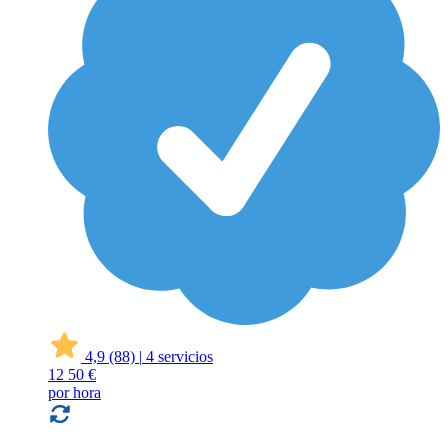
4,9
(88)
|
4 servicios
12
50 €
por hora