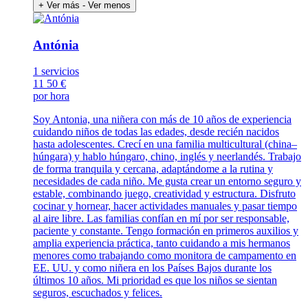
+ Ver más
- Ver menos
Antónia
1 servicios
11
50 €
por hora
Soy Antonia, una niñera con más de 10 años de experiencia
cuidando niños de todas las edades, desde recién nacidos
hasta adolescentes. Crecí en una familia multicultural (china–
húngara) y hablo húngaro, chino, inglés y neerlandés. Trabajo
de forma tranquila y cercana, adaptándome a la rutina y
necesidades de cada niño. Me gusta crear un entorno seguro y
estable, combinando juego, creatividad y estructura. Disfruto
cocinar y hornear, hacer actividades manuales y pasar tiempo
al aire libre. Las familias confían en mí por ser responsable,
paciente y constante. Tengo formación en primeros auxilios y
amplia experiencia práctica, tanto cuidando a mis hermanos
menores como trabajando como monitora de campamento en
EE. UU. y como niñera en los Países Bajos durante los
últimos 10 años. Mi prioridad es que los niños se sientan
seguros, escuchados y felices.