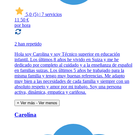
5,0
(5)
|
7 servicios
11
50 €
por hora
2 han repetido
Hola soy Carolina y soy Técnico superior en educación
infantil. Los últimos 8 años he vivido en Suiza y me he
dedicado por completo al cuidado y a la enseñanza de español
en familias suizas. Los últimos 5 años he trabajado para la
misma familia y tengo muy buenas referencias. Me adapto
muy bien a las necesidades de cada familia y siempre con un
absoluto respeto y amor por mi trabajo. Soy una persona
activa, dinámica, empatica y cariñosa.
+ Ver más
- Ver menos
Carolina