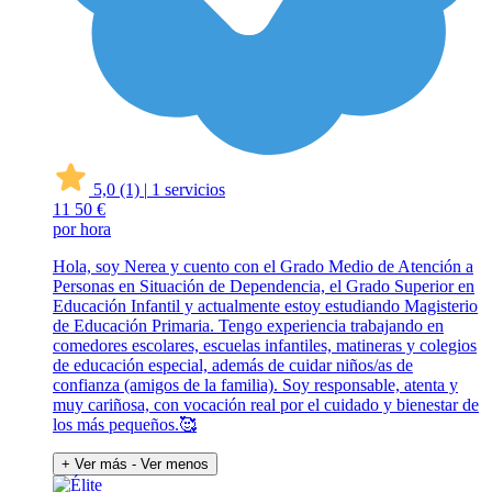
5,0
(1)
|
1 servicios
11
50 €
por hora
Hola, soy Nerea y cuento con el Grado Medio de Atención a
Personas en Situación de Dependencia, el Grado Superior en
Educación Infantil y actualmente estoy estudiando Magisterio
de Educación Primaria. Tengo experiencia trabajando en
comedores escolares, escuelas infantiles, matineras y colegios
de educación especial, además de cuidar niños/as de
confianza (amigos de la familia). Soy responsable, atenta y
muy cariñosa, con vocación real por el cuidado y bienestar de
los más pequeños.🥰
+ Ver más
- Ver menos