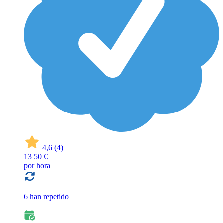
4,6
(4)
13
50 €
por hora
6 han repetido