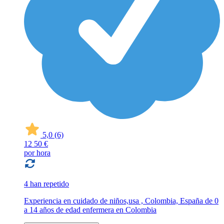
5,0
(6)
12
50 €
por hora
4 han repetido
Experiencia en cuidado de niños,usa , Colombia, España de 0
a 14 años de edad enfermera en Colombia