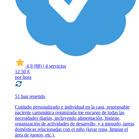
4,9
(88)
|
4 servicios
12
50 €
por hora
51 han repetido
Cuidado personalizado e individual en la casa, responsable
paciente carismática organizada me encargo de todas las
necesidades diarias, incluyendo alimentación, higiene,
organización de actividades de desarrollo, y a menudo, tareas
domésticas relacionadas con el niño (lavar ropa, limpiar el
área de juegos, etc.).