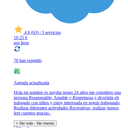
4,8
(63)
|
3 servicios
10
25 €
por hora
70 han repetido
Agenda actualizada
Hola mi nombre es naysha tengo 24 años me considero una
persona Responsable, Amable y Respetuosa y divertida eh
trabajado con niños y estoy interesada en seguir trabajando,
Realizar diferentes actividades Recreativas, realizar juegos,
leer cuentos gracias .
+ Ver más
- Ver menos