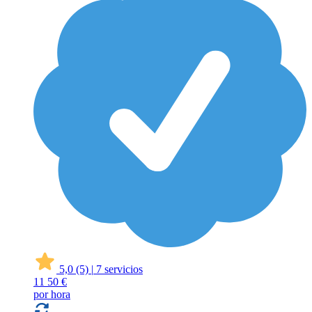
5,0
(5)
|
7 servicios
11
50 €
por hora