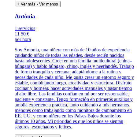
+ Ver más
- Ver menos
Antónia
1 servicios
11
50 €
por hora
Soy Antonia, una niñera con más de 10 años de experiencia
cuidando niños de todas las edades, desde recién nacidos
hasta adolescentes. Crecí en una familia multicultural (china–
húngara) y hablo húngaro, chino, inglés y neerlandés. Trabajo
de forma tranquila y cercana, adaptándome a la rutina y
necesidades de cada niño. Me gusta crear un entorno seguro y
estable, combinando juego, creatividad y estructura. Disfruto
cocinar y hornear, hacer actividades manuales y pasar tiempo
al aire libre. Las familias confían en mí por ser responsable,
paciente y constante. Tengo formación en primeros auxilios y
amplia experiencia práctica, tanto cuidando a mis hermanos
menores como trabajando como monitora de campamento en
EE. UU. y como niñera en los Países Bajos durante los
últimos 10 años. Mi prioridad es que los niños se sientan
seguros, escuchados y felices.