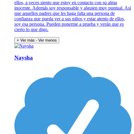
ellos, a veces siento que estoy en contacto con su alma
inocente. Además soy responsable y alguien muy puntual. Así
que aquellos padres que les haga falta una persona de
confianza que pueda ver a sus niños y estar atento de ellos,
soy esa persona. Pueden ponerme a prueba y verán que es
cierto lo que digo.
+ Ver más
- Ver menos
Naysha