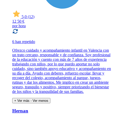
5,0
(12)
12
50 €
por hora
6 han repetido
Ofrezco cuidado y acompañamiento infantil en Valencia con
un trato cercano, responsable y de confianza. Soy profesional
de la educación y cuento con más de 7 años de experiencia
trabajando con niños, por lo que puedo aportar no solo
cuidado, sino también apoyo educativo y acompañamiento en
su día a día. Ayudo con deberes, refuerzo escolar, llevar y
recoger del colegio, acompañamiento al parque, juegos,
rutinas y dar los alimentos. Me implico en crear un ambiente
seguro, tranquilo y positivo, siempre priorizando el bienestar
de los niños y la tranquilidad de sus familias.
+ Ver más
- Ver menos
Hernan