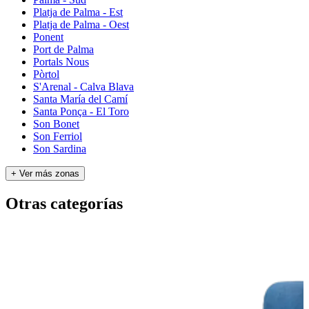
Platja de Palma - Est
Platja de Palma - Oest
Ponent
Port de Palma
Portals Nous
Pòrtol
S'Arenal - Calva Blava
Santa María del Camí
Santa Ponça - El Toro
Son Bonet
Son Ferriol
Son Sardina
+ Ver más zonas
Otras categorías