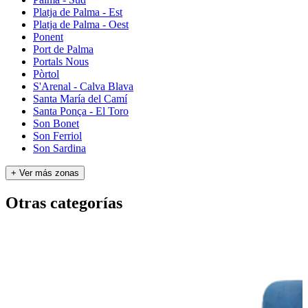
Platja de Palma - Est
Platja de Palma - Oest
Ponent
Port de Palma
Portals Nous
Pòrtol
S'Arenal - Calva Blava
Santa María del Camí
Santa Ponça - El Toro
Son Bonet
Son Ferriol
Son Sardina
+ Ver más zonas
Otras categorías