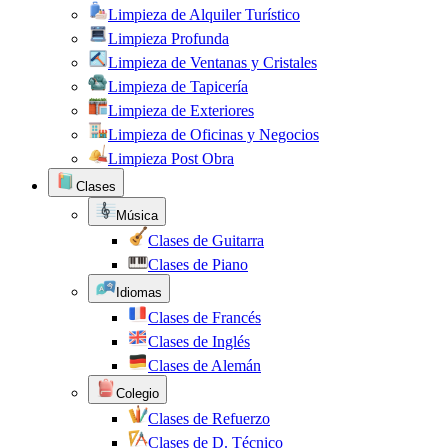
Limpieza de Alquiler Turístico
Limpieza Profunda
Limpieza de Ventanas y Cristales
Limpieza de Tapicería
Limpieza de Exteriores
Limpieza de Oficinas y Negocios
Limpieza Post Obra
Clases
Música
Clases de Guitarra
Clases de Piano
Idiomas
Clases de Francés
Clases de Inglés
Clases de Alemán
Colegio
Clases de Refuerzo
Clases de D. Técnico