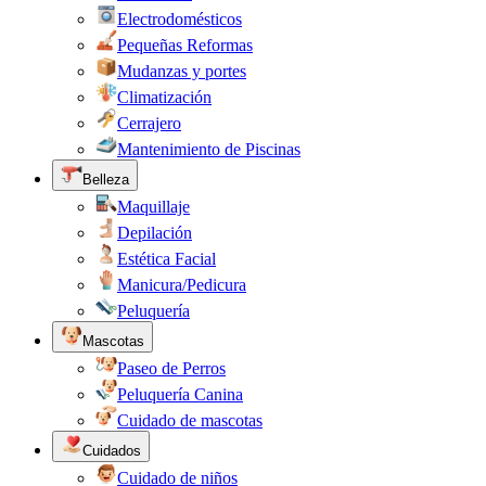
Electrodomésticos
Pequeñas Reformas
Mudanzas y portes
Climatización
Cerrajero
Mantenimiento de Piscinas
Belleza
Maquillaje
Depilación
Estética Facial
Manicura/Pedicura
Peluquería
Mascotas
Paseo de Perros
Peluquería Canina
Cuidado de mascotas
Cuidados
Cuidado de niños