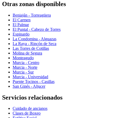
Otras zonas disponibles
Beniaján - Torreagüera
El Carmen
El Palmar
El Puntal - Cabezo de Torres
Espinardo
La Condomina - Alguazas
La Raya - Rincón de Seca
Las Torres de Cotillas
Molina de Segura
Monteagudo
Murcia - Centro
Murcia - Norte
Murcia - Sur
Murcia - Universidad
Puente Tocinos - Casillas
San Ginés - Aljucer
Servicios relacionados
Cuidado de ancianos
Clases de Boxeo
Estética Facial