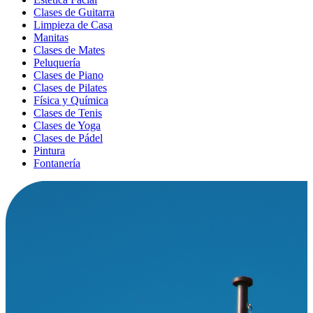
Clases de Guitarra
Limpieza de Casa
Manitas
Clases de Mates
Peluquería
Clases de Piano
Clases de Pilates
Física y Química
Clases de Tenis
Clases de Yoga
Clases de Pádel
Pintura
Fontanería