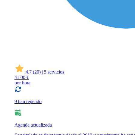
4,7
(20)
|
5 servicios
41
00 €
por hora
9 han repetido
Agenda actualizada