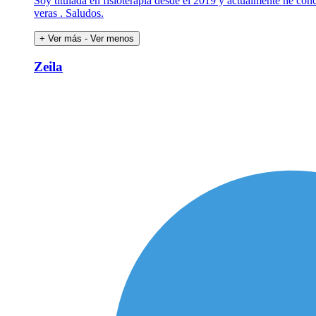
Soy titulada en fisioterapia desde el 2019 y actualmente he concl
veras . Saludos.
+ Ver más
- Ver menos
Zeila