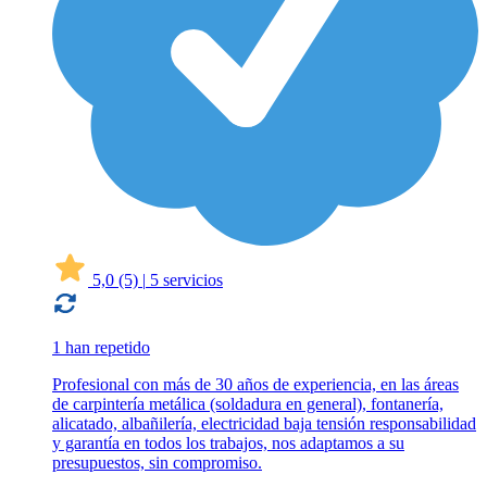
5,0
(5)
|
5 servicios
1 han repetido
Profesional con más de 30 años de experiencia, en las áreas
de carpintería metálica (soldadura en general), fontanería,
alicatado, albañilería, electricidad baja tensión responsabilidad
y garantía en todos los trabajos, nos adaptamos a su
presupuestos, sin compromiso.