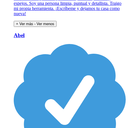
espejos. Soy una persona limpia, puntual y detallista. Traigo
mi propia herramienta. ¡Escríbeme y dejamos tu casa como
nueva!
+ Ver más
- Ver menos
Abel