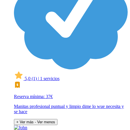
5,0
(1)
|
1 servicios
Reserva mínima: 37€
Manitas profesional puntual y limpio dime lo wue necesita y
se hace
+ Ver más
- Ver menos