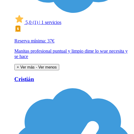
5,0
(1)
|
1 servicios
Reserva mínima: 37€
Manitas profesional puntual y limpio dime lo wue necesita y
se hace
+ Ver más
- Ver menos
Cristián