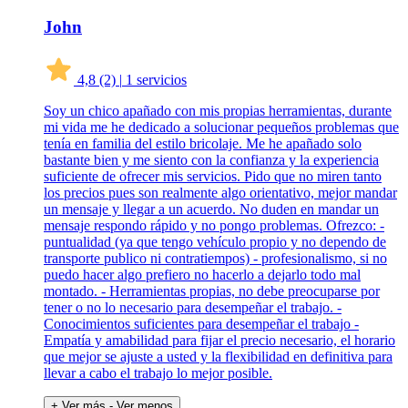
John
4,8
(2)
|
1 servicios
Soy un chico apañado con mis propias herramientas, durante
mi vida me he dedicado a solucionar pequeños problemas que
tenía en familia del estilo bricolaje. Me he apañado solo
bastante bien y me siento con la confianza y la experiencia
suficiente de ofrecer mis servicios. Pido que no miren tanto
los precios pues son realmente algo orientativo, mejor mandar
un mensaje y llegar a un acuerdo. No duden en mandar un
mensaje respondo rápido y no pongo problemas. Ofrezco: -
puntualidad (ya que tengo vehículo propio y no dependo de
transporte publico ni contratiempos) - profesionalismo, si no
puedo hacer algo prefiero no hacerlo a dejarlo todo mal
montado. - Herramientas propias, no debe preocuparse por
tener o no lo necesario para desempeñar el trabajo. -
Conocimientos suficientes para desempeñar el trabajo -
Empatía y amabilidad para fijar el precio necesario, el horario
que mejor se ajuste a usted y la flexibilidad en definitiva para
llevar a cabo el trabajo lo mejor posible.
+ Ver más
- Ver menos