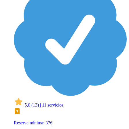
5,0
(13)
|
11 servicios
Reserva mínima: 37€