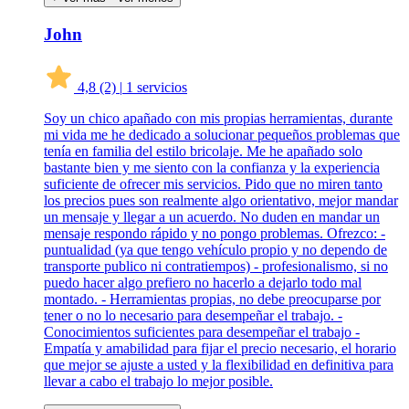
John
4,8
(2)
|
1 servicios
Soy un chico apañado con mis propias herramientas, durante
mi vida me he dedicado a solucionar pequeños problemas que
tenía en familia del estilo bricolaje. Me he apañado solo
bastante bien y me siento con la confianza y la experiencia
suficiente de ofrecer mis servicios. Pido que no miren tanto
los precios pues son realmente algo orientativo, mejor mandar
un mensaje y llegar a un acuerdo. No duden en mandar un
mensaje respondo rápido y no pongo problemas. Ofrezco: -
puntualidad (ya que tengo vehículo propio y no dependo de
transporte publico ni contratiempos) - profesionalismo, si no
puedo hacer algo prefiero no hacerlo a dejarlo todo mal
montado. - Herramientas propias, no debe preocuparse por
tener o no lo necesario para desempeñar el trabajo. -
Conocimientos suficientes para desempeñar el trabajo -
Empatía y amabilidad para fijar el precio necesario, el horario
que mejor se ajuste a usted y la flexibilidad en definitiva para
llevar a cabo el trabajo lo mejor posible.