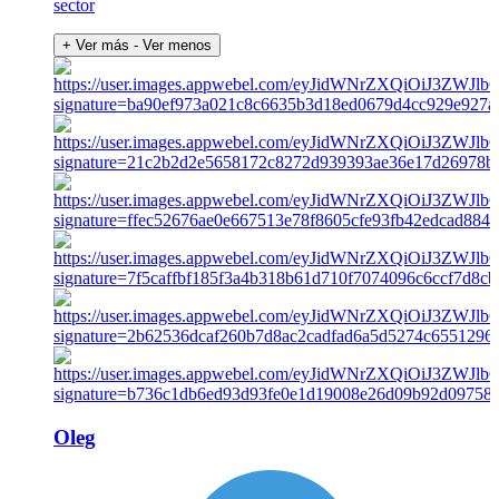
sector
+ Ver más
- Ver menos
Oleg