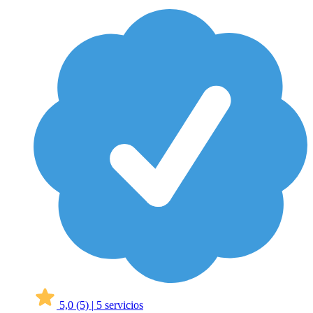
5,0
(5)
|
5 servicios