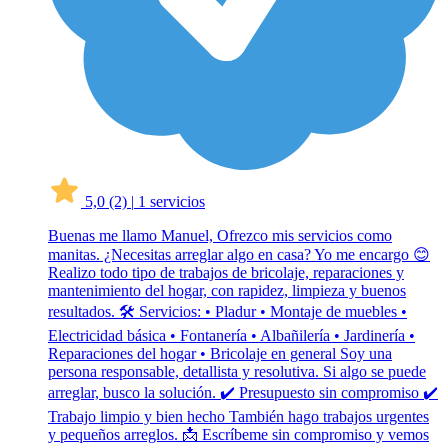
5,0
(2)
|
1 servicios
Buenas me llamo Manuel, Ofrezco mis servicios como
manitas. ¿Necesitas arreglar algo en casa? Yo me encargo 😊
Realizo todo tipo de trabajos de bricolaje, reparaciones y
mantenimiento del hogar, con rapidez, limpieza y buenos
resultados. 🛠 Servicios: • Pladur • Montaje de muebles •
Electricidad básica • Fontanería • Albañilería • Jardinería •
Reparaciones del hogar • Bricolaje en general Soy una
persona responsable, detallista y resolutiva. Si algo se puede
arreglar, busco la solución. ✔ Presupuesto sin compromiso ✔
Trabajo limpio y bien hecho También hago trabajos urgentes
y pequeños arreglos. 📩 Escríbeme sin compromiso y vemos