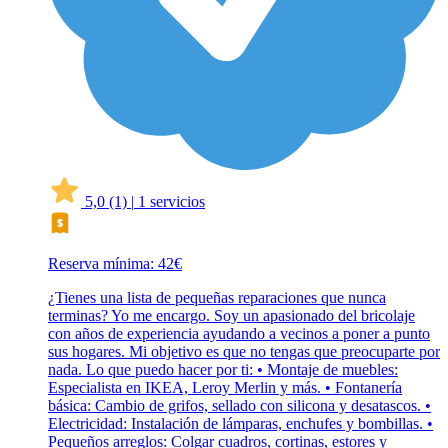
5,0
(1)
|
1 servicios
Reserva mínima: 42€
¿Tienes una lista de pequeñas reparaciones que nunca
terminas? Yo me encargo. Soy un apasionado del bricolaje
con años de experiencia ayudando a vecinos a poner a punto
sus hogares. Mi objetivo es que no tengas que preocuparte por
nada. Lo que puedo hacer por ti: • Montaje de muebles:
Especialista en IKEA, Leroy Merlin y más. • Fontanería
básica: Cambio de grifos, sellado con silicona y desatascos. •
Electricidad: Instalación de lámparas, enchufes y bombillas. •
Pequeños arreglos: Colgar cuadros, cortinas, estores y