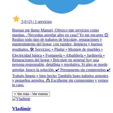
5,0
(2)
|
1 servicios
Buenas me llamo Manuel, Ofrezco mis servicios como
manitas. ¿Necesitas arreglar algo en casa? Yo me encargo 😊
Realizo todo tipo de trabajos de bricolaje, reparaciones y
mantenimiento del hogar, con rapidez, limpieza y buenos
resultados. 🛠 Servicios: • Pladur • Montaje de muebles •
Electricidad básica • Fontanería • Albañilería • Jardinería •
Reparaciones del hogar • Bricolaje en general Soy una
persona responsable, detallista y resolutiva. Si algo se puede
arreglar, busco la solución. ✔ Presupuesto sin compromiso ✔
Trabajo limpio y bien hecho También hago trabajos urgentes
y pequeños arreglos. 📩 Escríbeme sin compromiso y vemos
tu caso.
+ Ver más
- Ver menos
Vladimir