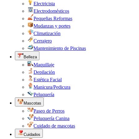
Electricista
Electrodomésticos
Pequeñas Reformas
Mudanzas y portes
Climatización
Cerrajero
Mantenimiento de Piscinas
Belleza
Maquillaje
Depilación
Estética Facial
Manicura/Pedicura
Peluquería
Mascotas
Paseo de Perros
Peluquería Canina
Cuidado de mascotas
Cuidados