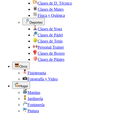
Clases de D. Técnico
Clases de Mates
Física y Química
Deportes
Clases de Yoga
Clases de Pádel
Clases de Tenis
Personal Trainer
Clases de Boxeo
Clases de Pilates
Otros
Fisioterapia
Fotografía y Video
Hogar
Manitas
Jardinería
Fontanería
Pintura