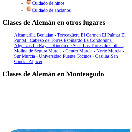
Cuidado de niños
Cuidado de ancianos
Clases de Alemán en otros lugares
Alcantarilla
Beniaján - Torreagüera
El Carmen
El Palmar
El
Puntal - Cabezo de Torres
Espinardo
La Condomina -
Alguazas
La Raya - Rincón de Seca
Las Torres de Cotillas
Molina de Segura
Murcia - Centro
Murcia - Norte
Murcia -
Sur
Murcia - Universidad
Puente Tocinos - Casillas
San
Ginés - Aljucer
Clases de Alemán en Monteagudo