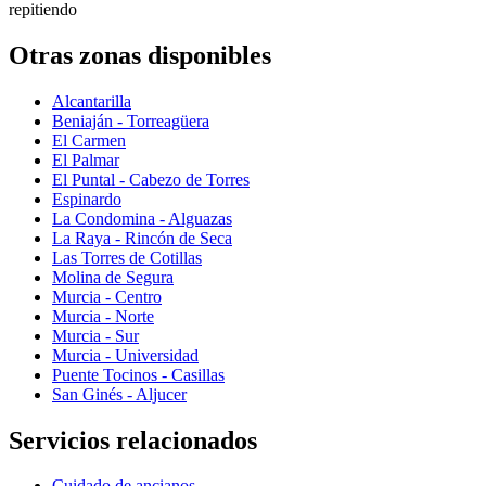
repitiendo
Otras zonas disponibles
Alcantarilla
Beniaján - Torreagüera
El Carmen
El Palmar
El Puntal - Cabezo de Torres
Espinardo
La Condomina - Alguazas
La Raya - Rincón de Seca
Las Torres de Cotillas
Molina de Segura
Murcia - Centro
Murcia - Norte
Murcia - Sur
Murcia - Universidad
Puente Tocinos - Casillas
San Ginés - Aljucer
Servicios relacionados
Cuidado de ancianos