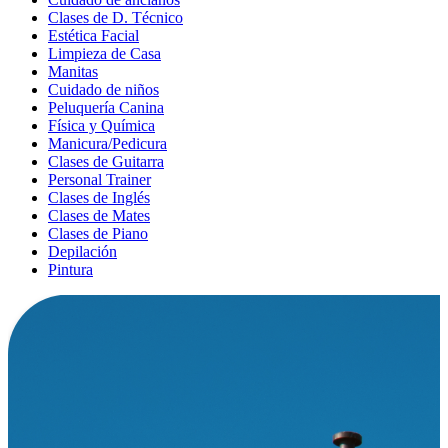
Clases de D. Técnico
Estética Facial
Limpieza de Casa
Manitas
Cuidado de niños
Peluquería Canina
Física y Química
Manicura/Pedicura
Clases de Guitarra
Personal Trainer
Clases de Inglés
Clases de Mates
Clases de Piano
Depilación
Pintura