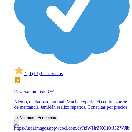
5,0
(13)
|
1 servicios
Reserva mínima: 37€
Atento, cuidadoso, puntual. Mucha experiencia en transporte
de mercancía, también realizo repartos. Consultar por precios
+ Ver más
- Ver menos