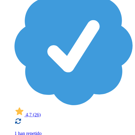
4,7
(26)
1 han repetido