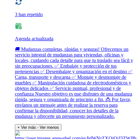
3 han repetido
Agenda actualizada
🚚 Mudanzas completas, rápidas y seguras! Ofrecemos un
servicio integral de mudanzas para viviendas, oficinas y
locales, cuidando cada detalle para que tu traslado sea fácil y
sin preocupaciones. ✅ Embalaje y protección de tus
pertenencias ✅ Desembalaje y organización en el destino ✅
Carga, transporte y descarga ✅ Montaje y desmontaje de
muebles ✅ Manipulación cuidadosa de electrodomésticos y
objetos delicados ✅ Servicio puntual, profesional y de
confianza Nuestro objetivo es que disfrutes de una mudanza
rápida, segura y organizada de principio a fin. 📩 Por favor,
envíanos un mensaje antes de realizar la reserva para
confirmar la disponibilidad, conocer los detalles de la
mudanza y ofrecerte un presupuesto personalizado.
+ Ver más
- Ver menos