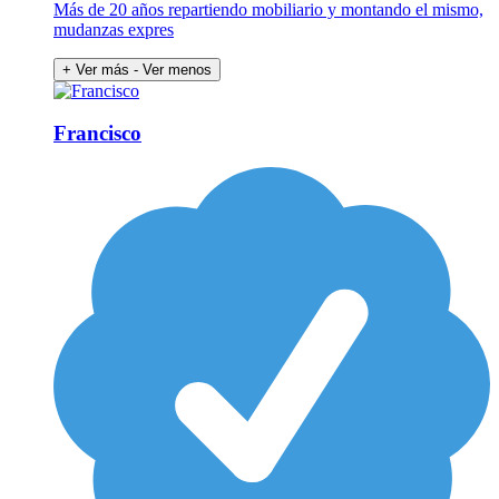
Más de 20 años repartiendo mobiliario y montando el mismo,
mudanzas expres
+ Ver más
- Ver menos
Francisco