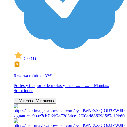
5,0
(1)
Reserva mínima: 32€
Portes y trasporte de motos y mas................. Manitas.
Soluciono.
+ Ver más
- Ver menos