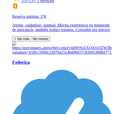
5,0
(13)
|
1 servicios
Reserva mínima: 37€
Atento, cuidadoso, puntual. Mucha experiencia en transporte
de mercancía, también realizo repartos. Consultar por precios
+ Ver más
- Ver menos
Federico