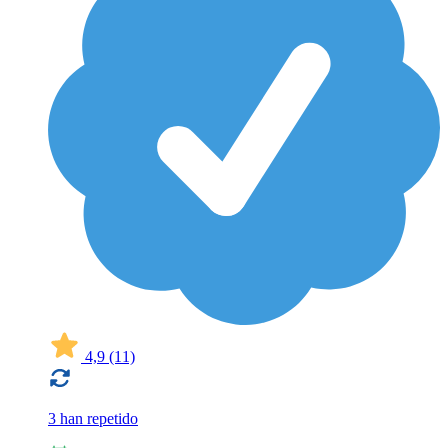
4,9
(11)
3 han repetido