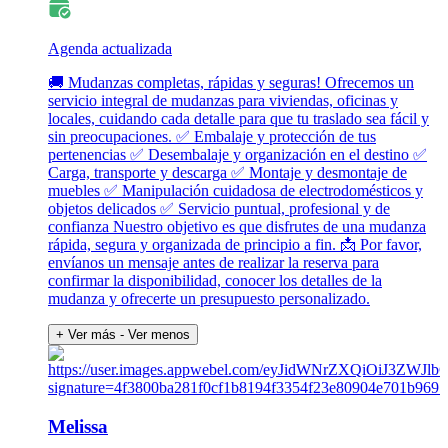
Agenda actualizada
🚚 Mudanzas completas, rápidas y seguras! Ofrecemos un
servicio integral de mudanzas para viviendas, oficinas y
locales, cuidando cada detalle para que tu traslado sea fácil y
sin preocupaciones. ✅ Embalaje y protección de tus
pertenencias ✅ Desembalaje y organización en el destino ✅
Carga, transporte y descarga ✅ Montaje y desmontaje de
muebles ✅ Manipulación cuidadosa de electrodomésticos y
objetos delicados ✅ Servicio puntual, profesional y de
confianza Nuestro objetivo es que disfrutes de una mudanza
rápida, segura y organizada de principio a fin. 📩 Por favor,
envíanos un mensaje antes de realizar la reserva para
confirmar la disponibilidad, conocer los detalles de la
mudanza y ofrecerte un presupuesto personalizado.
+ Ver más
- Ver menos
Melissa