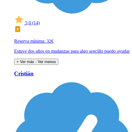
5,0
(14)
Reserva mínima: 32€
Estuve dos años en mudanzas para algo sencillo puedo ayudar
+ Ver más
- Ver menos
Cristián