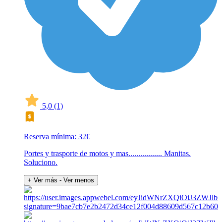
5,0
(1)
Reserva mínima: 32€
Portes y trasporte de motos y mas................. Manitas.
Soluciono.
+ Ver más
- Ver menos