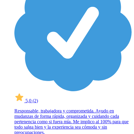
5,0
(2)
Responsable, trabajadora y comprometida. Ayudo en
mudanzas de forma rápida, organizada y cuidando cada
pertenencia como si fuera mía. Me implico al 100% para que
todo salga bien y la experiencia sea cómoda y sin
preocupaciones.