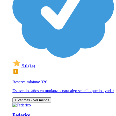
5,0
(14)
Reserva mínima: 32€
Estuve dos años en mudanzas para algo sencillo puedo ayudar
+ Ver más
- Ver menos
Federico